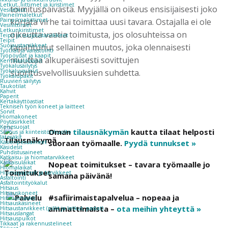
Letkut, liittimet ja kiristimet
toimituspäivästä. Myyjällä on oikeus ensisijaisesti joko
Vesiletkut
Paineilmaletkut
Paineilmaliittimet
korjata virhe tai toimittaa uusi tavara. Ostajalla ei ole
Vesiliittimet
Letkunkiristimet
oikeutta vaatia toimitusta, jos olosuhteissa on
Teipit ja suojaustarvikkeet
Teipit
Suojaustarvikkeet
tapahtunut sellainen muutos, joka olennaisesti
Työtilat ja varastointi
Työpöydät ja kaapit
muuttaa alkuperäisesti sovittujen
Kemikaalikaapit
Työkalusäilytys
Työkaluvaunut
suoritusvelvollisuuksien suhdetta.
Työkalupakit
Ruuvien säilytys
Taukotilat
Kahvit
Paperit
Kertakäyttöastiat
Teknisen työn koneet ja laitteet
Sorvit
Hiomakoneet
Pöytäsirkkelit
Konesuojat
Oman
tilausnäkymän
kautta tilaat helposti
Siivous ja kiinteistönhuolto
Jätesäkit
suoraan työmaalle.
Pyydä tunnukset »
Käsienpesuaineet
Käsidesit
Puhdistusaineet
Katkaisu- ja hiomatarvikkeet
Katkaisulaikat
Nopeat toimitukset – tavara työmaalle jo
Hiomalaikat
Hiomapaperit ja tarvikkeet
samana päivänä!
Asfaltointi
Asfaltointityökalut
Hitsaus
Hitsauskoneet
#safiirimaistapalvelua – nopeaa ja
Hitsausmaskit
Hitsauskäsineet
ammattimaista –
ota meihin yhteyttä »
Hitsaustarvikkeet (pillit ja letkut, pastat)
Hitsauslangat
Hitsauspuikot
Tikkaat ja rakennustelineet