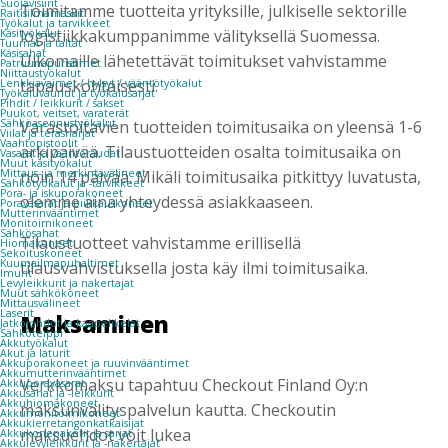
Suojavisiirit
Toimitamme tuotteita yrityksille, julkiselle sektorille
Raitisilmamaskit
Työkalut ja tarvikkeet
logistiikkakumppanimme välityksellä Suomessa.
Käsityökalut
Tuurnat ja taltat
Käsisahat
Ulkomaille lähetettävät toimitukset vahvistamme
Patruunapuristimet
Niittaustyökalut
tapauskohtaisesti.
Lenkkiavaimet / hylsyt / vääntötyökalut
Työkaluvaunut ja työkalusarjat
Pihdit / leikkurit / sakset
Puukot, veitset, varaterät
Varastoitavien tuotteiden toimitusaika on yleensä 1-6
Sähköasennustyökalut
Viilat ja teräsharjat
Vaahtopistoolit
arkipäivää. Tilaustuotteiden osalta toimitusaika on
Vasarat ja vääntöraudat
Muut käsityökalut
noin 14 päivää. Mikäli toimitusaika pitkittyy luvatusta,
Mittaus- ja merkintävälineet
Sähkötyökalut ja -tarvikkeet
Pora- ja iskuporakoneet
olemme aina yhteydessä asiakkaaseen.
Poravasarat ja piikkauskoneet
Mutterinvääntimet
Monitoimikoneet
Sähkösahat
Tilaustuotteet vahvistamme erillisellä
Hiomakoneet
Sekoituskoneet
Kuumailmapuhaltimet
tilausvahvistuksella josta käy ilmi toimitusaika.
Imurit
Levyleikkurit ja nakertajat
Muut sähkökoneet
Mittausvälineet
Laserit
Maksaminen
Jatkojohdot ja kaapelikelat
Sähköteippi
Akkutyökalut
Akut ja laturit
Akkuporakoneet ja ruuvinvääntimet
Akkumutterinvääntimet
Verkkomaksu tapahtuu Checkout Finland Oy:n
Akkuporavasarat
Akkusahat ja -leikkurit
Akkuhiomakoneet
maksunvälityspalvelun kautta. Checkoutin
Akkumonitoimikoneet
Akkukierretangonkatkaisijat
maksuehdot voit lukea
Akkukonepaketit ja sarjat
Akkulevyleikkurit ja -nakertajat