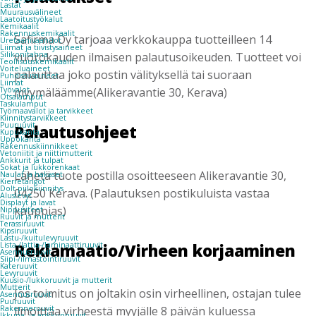
Lastat
Muurausvälineet
Laatoitustyökalut
Kemikaalit
Rakennuskemikaalit
Safirma Oy tarjoaa verkkokauppa tuotteilleen 14
Uretaanivaahdot
Liimat ja tiivistysaineet
Silikonitahna
vuorokauden ilmaisen palautusoikeuden. Tuotteet voi
Teollisuuskemikaalit
Voiteluaineet
palauttaa joko postin välityksellä tai suoraan
Puhdistusaineet
Liimat
Työvalot
myymäläämme(Alikeravantie 30, Kerava)
Otsalamput
Taskulamput
Työmaavalot ja tarvikkeet
Kiinnitys­tarvikkeet
Puuruuvit
Palautusohjeet
Kupukanta
Uppokanta
Rakennuskiinnikkeet
Vetoniitit ja niittimutterit
Ankkurit ja tulpat
Sokat ja lukkorenkaat
Lähetä tuote postilla osoitteeseen Alikeravantie 30,
Naulat ja hakaset
Kierretangot
Dolt piilokiinnitys
04250 Kerava. (Palautuksen postikuluista vastaa
Aluslevyt
Displayt ja lavat
kauppias)
Nippusiteet
Ruuvit ja mutterit
Terassiruuvit
Kipsiruuvit
Lastu-/kuitulevyruuvit
Reklamaatio/Virheen korjaaminen
Lista-/lattia-/laminaattiruuvit
Asennusruuvit
Siipi-/ilmastointiruuvit
Kateruuvit
Levyruuvit
Kuusio-/lukkoruuvit ja mutterit
Mutterit
Jos toimitus on joltakin osin virheellinen, ostajan tulee
Asennusruuvit
Puuruuvit
Rakenneruuvit
ilmoittaa virheestä myyjälle 8 päivän kuluessa
Ikkuna- ja ankkuriruuvit