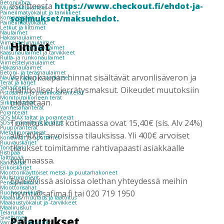
Betonivibra
osoitteesta
https://www.checkout.fi/ehdot-ja-
Muut akkukoneet
Paineilmatyökalut ja tarvikkeet
sopimukset/maksuehdot.
Kompressorit
Paineilmatyökalut
Letkut ja liittimet
Naulaimet
Hakasnaulaimet
Viimeistelynaulaimet
Hinnat
Rulla- ja runkonaulaimet
Kaasunaulaimet ja tarvikkeet
Rulla- ja runkonaulaimet
Viimeistelynaulaimet
Hakasnaulaimet
Betoni- ja teräsnaulaimet
Verkkokaupan hinnat sisältävät arvonlisäveron ja
Naulat, kaasut ja tarvikkeet
Terät ja kärjet
Sahanterät
mahdolliset kierrätysmaksut. Oikeudet muutoksiin
Pistosahan- ja puukkosahanterät
Monitoimikoneen terät
pidätetään.
Sirkkelinterät
Vannesahanterät
Poranterät
SDS MAX taltat ja poranterät
Toimituskulut kotimaassa ovat 15,40€ (sis. Alv 24%)
SDS+ poranterät ja taltat
Puuporanterät
Metalliporanterät
alle 400€ arvoisissa tilauksissa. Yli 400€ arvoiset
Koneviilat ja upottimet
Ruuvauskärjet
tilaukset toimitamme rahtivapaasti asiakkaalle
Torx -kärki
Ristipää
Talttapää
kotimaassa.
Kärkisarjat
Erikoiskärjet
Moottorikäyttöiset metsä- ja puutarhakoneet
Multitrimmerit
Epäselvissä asioissa olethan yhteydessä meihin
Pensasleikkurit
Moottorisahat
myynti@safima.fi tai 020 719 1950
Ruohonleikkurit
Maalaus, muuraus ja laatoitus
Maalaustyökalut ja -tarvikkeet
Maaliruiskut
Telarullat
Palautukset
Siveltimet
Varret ja jatkovarret