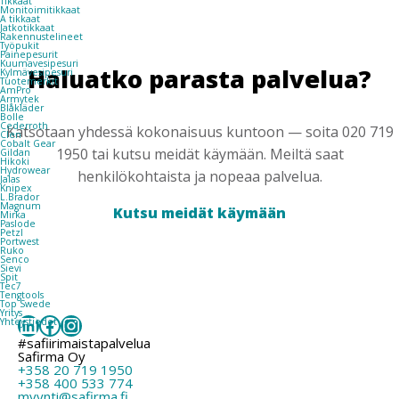
Tikkaat
Monitoimitikkaat
A tikkaat
Jatkotikkaat
Rakennustelineet
Työpukit
Painepesurit
Kuumavesipesuri
Haluatko parasta palvelua?
Kylmävesipesuri
Tuotemerkit
AmPro
Armytek
Blåkläder
Bolle
Cederroth
Katsotaan yhdessä kokonaisuus kuntoon — soita 020 719
Clen
Cobalt Gear
1950 tai kutsu meidät käymään. Meiltä saat
Gildan
Hikoki
Hydrowear
henkilökohtaista ja nopeaa palvelua.
Jalas
Knipex
L.Brador
Magnum
Kutsu meidät käymään
Mirka
Paslode
Petzl
Portwest
Ruko
Senco
Sievi
Spit
Tec7
Tengtools
Top Swede
Yritys
LinkedIn
Facebook
Instagram
Yhteystiedot
#safiirimaistapalvelua
Safirma Oy
+358 20 719 1950
+358 400 533 774
myynti@safirma.fi