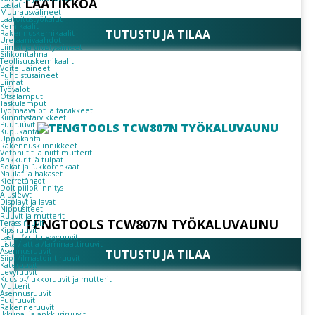
LAATIKKOA
Lastat
Muurausvälineet
Laatoitustyökalut
Kemikaalit
TUTUSTU JA TILAA
Rakennuskemikaalit
Uretaanivaahdot
Liimat ja tiivistysaineet
Silikonitahna
Teollisuuskemikaalit
Voiteluaineet
Puhdistusaineet
Liimat
Työvalot
Otsalamput
Taskulamput
Työmaavalot ja tarvikkeet
Kiinnitys­tarvikkeet
Puuruuvit
Kupukanta
Uppokanta
Rakennuskiinnikkeet
Vetoniitit ja niittimutterit
Ankkurit ja tulpat
Sokat ja lukkorenkaat
Naulat ja hakaset
Kierretangot
Dolt piilokiinnitys
Aluslevyt
Displayt ja lavat
Nippusiteet
Ruuvit ja mutterit
TENGTOOLS TCW807N TYÖKALUVAUNU
Terassiruuvit
Kipsiruuvit
Lastu-/kuitulevyruuvit
Lista-/lattia-/laminaattiruuvit
Asennusruuvit
TUTUSTU JA TILAA
Siipi-/ilmastointiruuvit
Kateruuvit
Levyruuvit
Kuusio-/lukkoruuvit ja mutterit
Mutterit
Asennusruuvit
Puuruuvit
Rakenneruuvit
Ikkuna- ja ankkuriruuvit