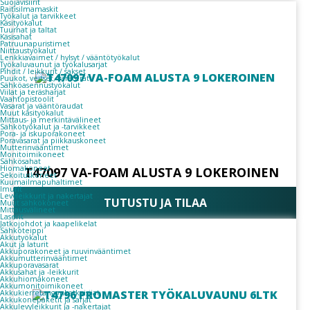
Suojavisiirit
Raitisilmamaskit
Työkalut ja tarvikkeet
Käsityökalut
Tuurnat ja taltat
Käsisahat
Patruunapuristimet
Niittaustyökalut
Lenkkiavaimet / hylsyt / vääntötyökalut
Työkaluvaunut ja työkalusarjat
Pihdit / leikkurit / sakset
Puukot, veitset, varaterät
Sähköasennustyökalut
Viilat ja teräsharjat
Vaahtopistoolit
Vasarat ja vääntöraudat
Muut käsityökalut
Mittaus- ja merkintävälineet
Sähkötyökalut ja -tarvikkeet
Pora- ja iskuporakoneet
Poravasarat ja piikkauskoneet
Mutterinvääntimet
Monitoimikoneet
Sähkösahat
Hiomakoneet
T47097 VA-FOAM ALUSTA 9 LOKEROINEN
Sekoituskoneet
Kuumailmapuhaltimet
Imurit
Levyleikkurit ja nakertajat
TUTUSTU JA TILAA
Muut sähkökoneet
Mittausvälineet
Laserit
Jatkojohdot ja kaapelikelat
Sähköteippi
Akkutyökalut
Akut ja laturit
Akkuporakoneet ja ruuvinvääntimet
Akkumutterinvääntimet
Akkuporavasarat
Akkusahat ja -leikkurit
Akkuhiomakoneet
Akkumonitoimikoneet
Akkukierretangonkatkaisijat
Akkukonepaketit ja sarjat
Akkulevyleikkurit ja -nakertajat