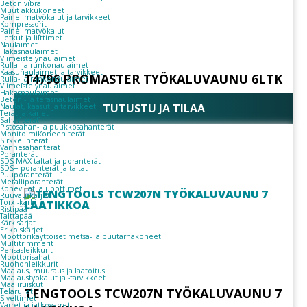
Betonivibra
Muut akkukoneet
Paineilmatyökalut ja tarvikkeet
Kompressorit
Paineilmatyökalut
Letkut ja liittimet
Naulaimet
Hakasnaulaimet
Viimeistelynaulaimet
Rulla- ja runkonaulaimet
Kaasunaulaimet ja tarvikkeet
T4796 PROMASTER TYÖKALUVAUNU 6LTK
Rulla- ja runkonaulaimet
Viimeistelynaulaimet
Hakasnaulaimet
Betoni- ja teräsnaulaimet
TUTUSTU JA TILAA
Naulat, kaasut ja tarvikkeet
Terät ja kärjet
Sahanterät
Pistosahan- ja puukkosahanterät
Monitoimikoneen terät
Sirkkelinterät
Vannesahanterät
Poranterät
SDS MAX taltat ja poranterät
SDS+ poranterät ja taltat
Puuporanterät
Metalliporanterät
Koneviilat ja upottimet
Ruuvauskärjet
Torx -kärki
Ristipää
Talttapää
Kärkisarjat
Erikoiskärjet
Moottorikäyttöiset metsä- ja puutarhakoneet
Multitrimmerit
Pensasleikkurit
Moottorisahat
Ruohonleikkurit
Maalaus, muuraus ja laatoitus
Maalaustyökalut ja -tarvikkeet
Maaliruiskut
TENGTOOLS TCW207N TYÖKALUVAUNU 7
Telarullat
Siveltimet
Varret ja jatkovarret