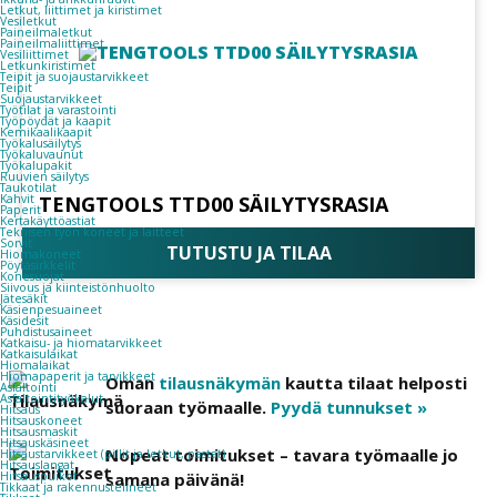
Letkut, liittimet ja kiristimet
Vesiletkut
Paineilmaletkut
Paineilmaliittimet
Vesiliittimet
Letkunkiristimet
Teipit ja suojaustarvikkeet
Teipit
Suojaustarvikkeet
Työtilat ja varastointi
Työpöydät ja kaapit
Kemikaalikaapit
Työkalusäilytys
Työkaluvaunut
Työkalupakit
Ruuvien säilytys
Taukotilat
Kahvit
TENGTOOLS TTD00 SÄILYTYSRASIA
Paperit
Kertakäyttöastiat
Teknisen työn koneet ja laitteet
Sorvit
TUTUSTU JA TILAA
Hiomakoneet
Pöytäsirkkelit
Konesuojat
Siivous ja kiinteistönhuolto
Jätesäkit
Käsienpesuaineet
Käsidesit
Puhdistusaineet
Katkaisu- ja hiomatarvikkeet
Katkaisulaikat
Hiomalaikat
Hiomapaperit ja tarvikkeet
Oman
tilausnäkymän
kautta tilaat helposti
Asfaltointi
Asfaltointityökalut
suoraan työmaalle.
Pyydä tunnukset »
Hitsaus
Hitsauskoneet
Hitsausmaskit
Hitsauskäsineet
Nopeat toimitukset – tavara työmaalle jo
Hitsaustarvikkeet (pillit ja letkut, pastat)
Hitsauslangat
samana päivänä!
Hitsauspuikot
Tikkaat ja rakennustelineet