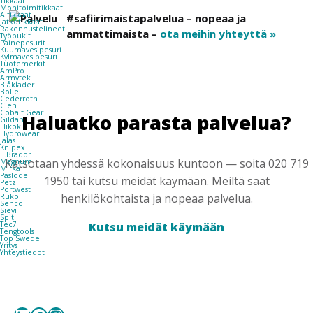
Tikkaat
Monitoimitikkaat
A tikkaat
#safiirimaistapalvelua – nopeaa ja
Jatkotikkaat
Rakennustelineet
ammattimaista –
ota meihin yhteyttä »
Työpukit
Painepesurit
Kuumavesipesuri
Kylmävesipesuri
Tuotemerkit
AmPro
Armytek
Blåkläder
Bolle
Cederroth
Clen
Cobalt Gear
Haluatko parasta palvelua?
Gildan
Hikoki
Hydrowear
Jalas
Knipex
L.Brador
Katsotaan yhdessä kokonaisuus kuntoon — soita 020 719
Magnum
Mirka
Paslode
1950 tai kutsu meidät käymään. Meiltä saat
Petzl
Portwest
henkilökohtaista ja nopeaa palvelua.
Ruko
Senco
Sievi
Spit
Tec7
Kutsu meidät käymään
Tengtools
Top Swede
Yritys
Yhteystiedot