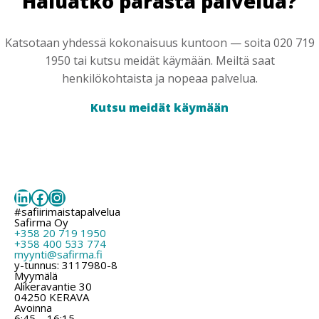
Haluatko parasta palvelua?
Katsotaan yhdessä kokonaisuus kuntoon — soita 020 719
1950 tai kutsu meidät käymään. Meiltä saat
henkilökohtaista ja nopeaa palvelua.
Kutsu meidät käymään
LinkedIn
Facebook
Instagram
#safiirimaistapalvelua
Safirma Oy
+358 20 719 1950
+358 400 533 774
myynti@safirma.fi
y-tunnus: 3117980-8
Myymälä
Alikeravantie 30
04250 KERAVA
Avoinna
6:45 – 16:15