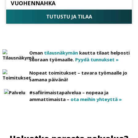
VUOHENNAHKA
TUTUSTU JA TILAA
Oman
tilausnäkymän
kautta tilaat helposti
suoraan työmaalle.
Pyydä tunnukset »
Nopeat toimitukset – tavara työmaalle jo
samana päivänä!
#safiirimaistapalvelua – nopeaa ja
ammattimaista –
ota meihin yhteyttä »