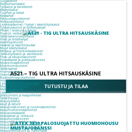
Suojavisiirit
Raitisilmamaskit
Työkalut ja tarvikkeet
Käsityökalut
Tuurnat ja taltat
Käsisahat
Patruunapuristimet
Niittaustyökalut
Lenkkiavaimet / hylsyt / vääntötyökalut
Työkaluvaunut ja työkalusarjat
Pihdit / leikkurit / sakset
Puukot, veitset, varaterät
Sähköasennustyökalut
Viilat ja teräsharjat
Vaahtopistoolit
Vasarat ja vääntöraudat
Muut käsityökalut
Mittaus- ja merkintävälineet
Sähkötyökalut ja -tarvikkeet
Pora- ja iskuporakoneet
Poravasarat ja piikkauskoneet
Mutterinvääntimet
Monitoimikoneet
Sähkösahat
Hiomakoneet
A521 – TIG ULTRA HITSAUSKÄSINE
Sekoituskoneet
Kuumailmapuhaltimet
Imurit
Levyleikkurit ja nakertajat
TUTUSTU JA TILAA
Muut sähkökoneet
Mittausvälineet
Laserit
Jatkojohdot ja kaapelikelat
Sähköteippi
Akkutyökalut
Akut ja laturit
Akkuporakoneet ja ruuvinvääntimet
Akkumutterinvääntimet
Akkuporavasarat
Akkusahat ja -leikkurit
Akkuhiomakoneet
Akkumonitoimikoneet
Akkukierretangonkatkaisijat
Akkukonepaketit ja sarjat
Akkulevyleikkurit ja -nakertajat