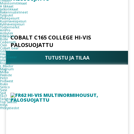
Tikkaat
Monitoimitikkaat
A tikkaat
Jatkotikkaat
Rakennustelineet
Työpukit
Painepesurit
Kuumavesipesuri
Kylmävesipesuri
Tuotemerkit
AmPro
Armytek
COBALT C165 COLLEGE HI-VIS
Blåkläder
Bolle
Cederroth
PALOSUOJATTU
Clen
Cobalt Gear
Gildan
Hikoki
TUTUSTU JA TILAA
Hydrowear
Jalas
Knipex
L.Brador
Magnum
Mirka
Paslode
Petzl
Portwest
Ruko
Senco
Sievi
Spit
Tec7
Tengtools
Top Swede
Yritys
Yhteystiedot