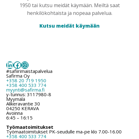
1950 tai kutsu meidät käymään. Meiltä saat
henkilökohtaista ja nopeaa palvelua.
Kutsu meidät käymään
LinkedIn
Facebook
Instagram
#safiirimaistapalvelua
Safirma Oy
+358 20 719 1950
+358 400 533 774
myynti@safirma.fi
y-tunnus: 3117980-8
Myymälä
Alikeravantie 30
04250 KERAVA
Avoinna
6:45 – 16:15
Työmaatoimitukset
Työmaatoimitukset PK-seudulle ma-pe klo 7.00-16.00
+358 400 533 774