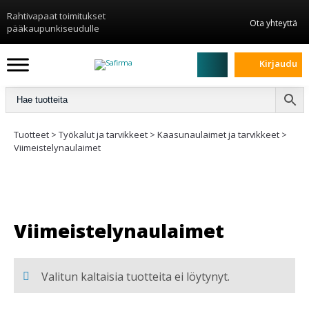
Rahtivapaat toimitukset
Ota yhteyttä
pääkaupunkiseudulle
Kirjaudu
Tuotteet
>
Työkalut ja tarvikkeet
>
Kaasunaulaimet ja tarvikkeet
>
Viimeistelynaulaimet
Viimeistelynaulaimet
Valitun kaltaisia tuotteita ei löytynyt.