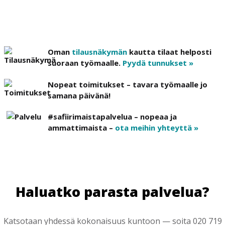
Oman
tilausnäkymän
kautta tilaat helposti
suoraan työmaalle.
Pyydä tunnukset »
Nopeat toimitukset – tavara työmaalle jo
samana päivänä!
#safiirimaistapalvelua – nopeaa ja
ammattimaista –
ota meihin yhteyttä »
Haluatko parasta palvelua?
Katsotaan yhdessä kokonaisuus kuntoon — soita 020 719