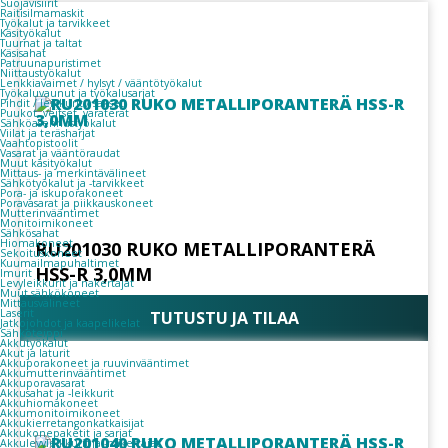
Suojavisiirit
Raitisilmamaskit
Työkalut ja tarvikkeet
Käsityökalut
Tuurnat ja taltat
Käsisahat
Patruunapuristimet
Niittaustyökalut
Lenkkiavaimet / hylsyt / vääntötyökalut
Työkaluvaunut ja työkalusarjat
Pihdit / leikkurit / sakset
Puukot, veitset, varaterät
Sähköasennustyökalut
Viilat ja teräsharjat
Vaahtopistoolit
Vasarat ja vääntöraudat
Muut käsityökalut
Mittaus- ja merkintävälineet
Sähkötyökalut ja -tarvikkeet
Pora- ja iskuporakoneet
Poravasarat ja piikkauskoneet
Mutterinvääntimet
Monitoimikoneet
Sähkösahat
Hiomakoneet
RU201030 RUKO METALLIPORANTERÄ
Sekoituskoneet
Kuumailmapuhaltimet
HSS-R 3,0MM
Imurit
Levyleikkurit ja nakertajat
Muut sähkökoneet
Mittausvälineet
Laserit
TUTUSTU JA TILAA
Jatkojohdot ja kaapelikelat
Sähköteippi
Akkutyökalut
Akut ja laturit
Akkuporakoneet ja ruuvinvääntimet
Akkumutterinvääntimet
Akkuporavasarat
Akkusahat ja -leikkurit
Akkuhiomakoneet
Akkumonitoimikoneet
Akkukierretangonkatkaisijat
Akkukonepaketit ja sarjat
Akkulevyleikkurit ja -nakertajat