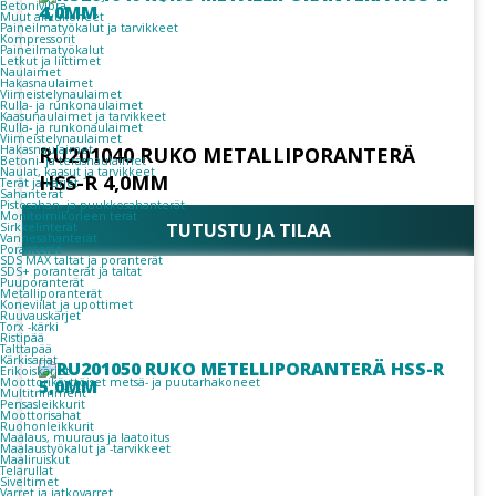
Betonivibra
Muut akkukoneet
Paineilmatyökalut ja tarvikkeet
Kompressorit
Paineilmatyökalut
Letkut ja liittimet
Naulaimet
Hakasnaulaimet
Viimeistelynaulaimet
Rulla- ja runkonaulaimet
Kaasunaulaimet ja tarvikkeet
Rulla- ja runkonaulaimet
Viimeistelynaulaimet
RU201040 RUKO METALLIPORANTERÄ
Hakasnaulaimet
Betoni- ja teräsnaulaimet
Naulat, kaasut ja tarvikkeet
HSS-R 4,0MM
Terät ja kärjet
Sahanterät
Pistosahan- ja puukkosahanterät
Monitoimikoneen terät
TUTUSTU JA TILAA
Sirkkelinterät
Vannesahanterät
Poranterät
SDS MAX taltat ja poranterät
SDS+ poranterät ja taltat
Puuporanterät
Metalliporanterät
Koneviilat ja upottimet
Ruuvauskärjet
Torx -kärki
Ristipää
Talttapää
Kärkisarjat
Erikoiskärjet
Moottorikäyttöiset metsä- ja puutarhakoneet
Multitrimmerit
Pensasleikkurit
Moottorisahat
Ruohonleikkurit
Maalaus, muuraus ja laatoitus
Maalaustyökalut ja -tarvikkeet
Maaliruiskut
Telarullat
Siveltimet
Varret ja jatkovarret