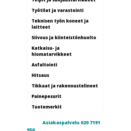
Työtilat ja varastointi
Teknisen työn koneet ja
laitteet
Siivous ja kiinteistönhuolto
Katkaisu- ja
hiomatarvikkeet
Asfaltointi
Hitsaus
Tikkaat ja rakennustelineet
Painepesurit
Tuotemerkit
Asiakaspalvelu 020 7191
950