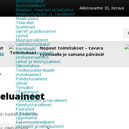
Moottorisahat
Ruohonleikkurit
Alikeravantie 30, Kerava
Maalaus, muuraus ja laatoitus
Maalaustyökalut ja -tarvikkeet
Maaliruiskut
Telarullat
Siveltimet
Varret ja jatkovarret
Lastat
Muurausvälineet
Laatoitustyökalut
at
Nopeat toimitukset – tavara
Kemikaalit
Rakennuskemikaalit
dä
työmaalle jo samana päivänä!
Uretaanivaahdot
Liimat ja tiivistysaineet
Silikonitahna
Teollisuuskemikaalit
t
Voiteluaineet
Puhdistusaineet
Liimat
Työvalot
Otsalamput
teluaineet
Taskulamput
Työmaavalot ja tarvikkeet
Kiinnitys­tarvikkeet
Puuruuvit
Kupukanta
n kaikki 2 tulosta
Uppokanta
Rakennuskiinnikkeet
Vetoniitit ja niittimutterit