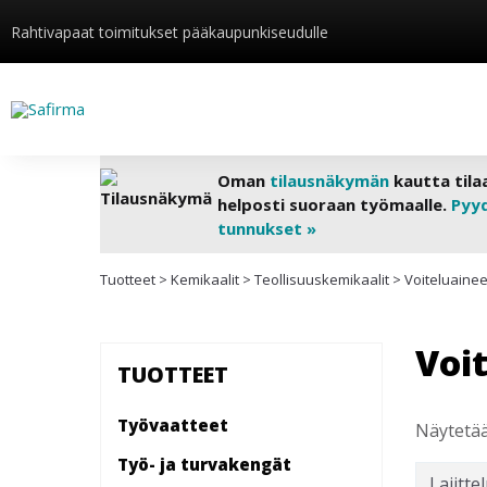
Rahtivapaat toimitukset pääkaupunkiseudulle
Oman
tilausnäkymän
kautta tila
helposti suoraan työmaalle.
Pyy
tunnukset »
Tuotteet
>
Kemikaalit
>
Teollisuuskemikaalit
>
Voiteluainee
Voi
TUOTTEET
Työvaatteet
Näytetää
Työ- ja turvakengät