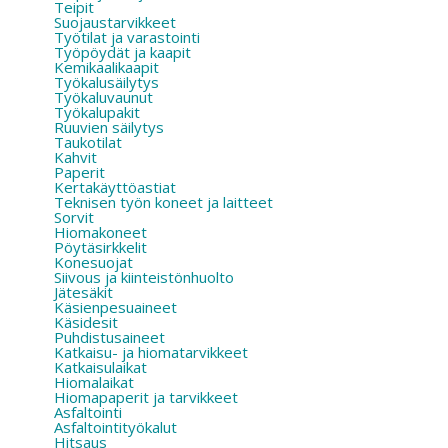
Teipit
Suojaustarvikkeet
Työtilat ja varastointi
Työpöydät ja kaapit
Kemikaalikaapit
Työkalusäilytys
Työkaluvaunut
Työkalupakit
Ruuvien säilytys
Taukotilat
Kahvit
Paperit
Kertakäyttöastiat
Teknisen työn koneet ja laitteet
Sorvit
Hiomakoneet
Pöytäsirkkelit
Konesuojat
Siivous ja kiinteistönhuolto
Jätesäkit
Käsienpesuaineet
Käsidesit
Puhdistusaineet
Katkaisu- ja hiomatarvikkeet
Katkaisulaikat
Hiomalaikat
Hiomapaperit ja tarvikkeet
Asfaltointi
Asfaltointityökalut
Hitsaus