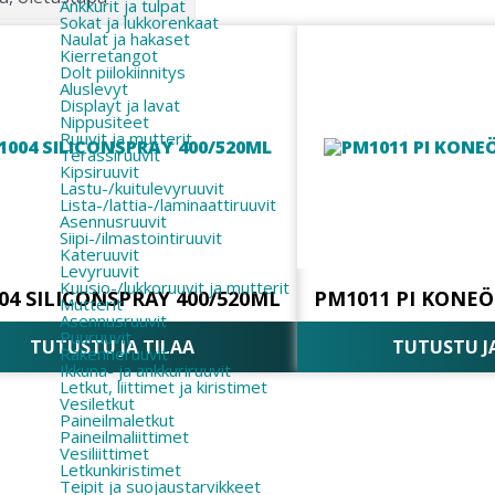
Ankkurit ja tulpat
Sokat ja lukkorenkaat
Naulat ja hakaset
Kierretangot
Dolt piilokiinnitys
Aluslevyt
Displayt ja lavat
Nippusiteet
Ruuvit ja mutterit
Terassiruuvit
Kipsiruuvit
Lastu-/kuitulevyruuvit
Lista-/lattia-/laminaattiruuvit
Asennusruuvit
Siipi-/ilmastointiruuvit
Kateruuvit
Levyruuvit
Kuusio-/lukkoruuvit ja mutterit
04 SILICONSPRAY 400/520ML
PM1011 PI KONEÖ
Mutterit
Asennusruuvit
Puuruuvit
TUTUSTU JA TILAA
TUTUSTU J
Rakenneruuvit
Ikkuna- ja ankkuriruuvit
Letkut, liittimet ja kiristimet
Vesiletkut
Paineilmaletkut
Paineilmaliittimet
Vesiliittimet
Letkunkiristimet
Teipit ja suojaustarvikkeet