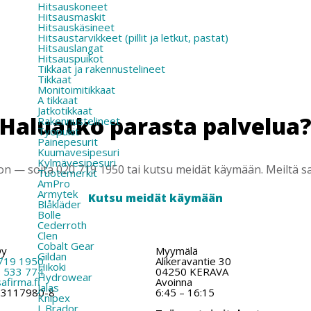
Hitsauskoneet
Hitsausmaskit
Hitsauskäsineet
Hitsaustarvikkeet (pillit ja letkut, pastat)
Hitsauslangat
Hitsauspuikot
Tikkaat ja rakennustelineet
Tikkaat
Monitoimitikkaat
A tikkaat
Jatkotikkaat
Haluatko parasta palvelua
Rakennustelineet
Työpukit
Painepesurit
Kuumavesipesuri
Kylmävesipesuri
 — soita 020 719 1950 tai kutsu meidät käymään. Meiltä saa
Tuotemerkit
AmPro
Armytek
Kutsu meidät käymään
Blåkläder
Bolle
Cederroth
Clen
Cobalt Gear
Oy
Myymälä
Gildan
719 1950
Alikeravantie 30
Hikoki
 533 774
04250 KERAVA
Hydrowear
firma.fi
Avoinna
Jalas
: 3117980-8
6:45 – 16:15
Knipex
L.Brador