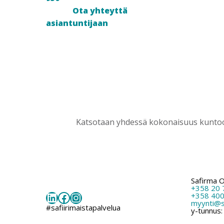
Ota yhteyttä
asiantuntijaan
Katsotaan yhdessä kokonaisuus kuntoon
Safirma 
+358 20 
LinkedIn
Facebook
Instagram
+358 400
myynti@sa
#safiirimaistapalvelua
y-tunnus