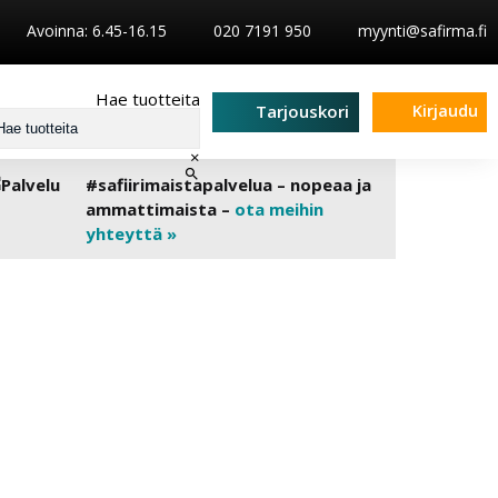
Avoinna: 6.45-16.15
020 7191 950
myynti@safirma.fi
Hae tuotteita
Kirjaudu
Tarjouskori
×
#safiirimaistapalvelua – nopeaa ja
ammattimaista –
ota meihin
yhteyttä »