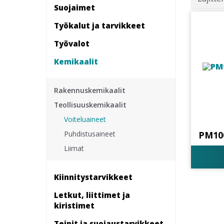
Suojaimet
Työkalut ja tarvikkeet
Työvalot
Kemikaalit
Rakennuskemikaalit
Teollisuuskemikaalit
Voiteluaineet
Puhdistusaineet
PM10
Liimat
Kiinnitys­tarvikkeet
Letkut, liittimet ja
kiristimet
Teipit ja suojaustarvikkeet