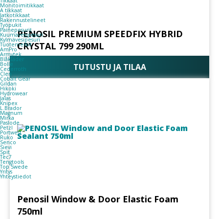
Tikkaat
Monitoimitikkaat
A tikkaat
Jatkotikkaat
Rakennustelineet
Työpukit
Painepesurit
PENOSIL PREMIUM SPEEDFIX HYBRID
Kuumavesipesuri
Kylmävesipesuri
CRYSTAL 799 290ML
Tuotemerkit
AmPro
Armytek
Blåkläder
Bolle
TUTUSTU JA TILAA
Cederroth
Clen
Cobalt Gear
Gildan
Hikoki
Hydrowear
Jalas
Knipex
L.Brador
Magnum
Mirka
Paslode
Petzl
Portwest
Ruko
Senco
Sievi
Spit
Tec7
Tengtools
Top Swede
Yritys
Yhteystiedot
Penosil Window & Door Elastic Foam
750ml