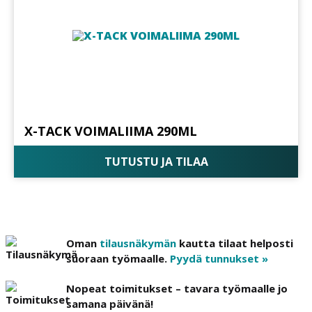
X-TACK VOIMALIIMA 290ML
TUTUSTU JA TILAA
Oman
tilausnäkymän
kautta tilaat helposti
suoraan työmaalle.
Pyydä tunnukset »
Nopeat toimitukset – tavara työmaalle jo
samana päivänä!