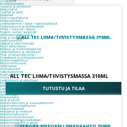
Suojavisiirit
Raitisilmamaskit
Työkalut ja tarvikkeet
Käsityökalut
Tuurnat ja taltat
Käsisahat
Patruunapuristimet
Niittaustyökalut
Lenkkiavaimet / hylsyt / vääntötyökalut
Työkaluvaunut ja työkalusarjat
Pihdit / leikkurit / sakset
Puukot, veitset, varaterät
Sähköasennustyökalut
Viilat ja teräsharjat
Vaahtopistoolit
Vasarat ja vääntöraudat
Muut käsityökalut
Mittaus- ja merkintävälineet
Sähkötyökalut ja -tarvikkeet
Pora- ja iskuporakoneet
Poravasarat ja piikkauskoneet
Mutterinvääntimet
Monitoimikoneet
Sähkösahat
Hiomakoneet
Sekoituskoneet
Kuumailmapuhaltimet
ALL TEC LIIMA/TIIVISTYSMASSA 310ML
Imurit
Levyleikkurit ja nakertajat
Muut sähkökoneet
Mittausvälineet
TUTUSTU JA TILAA
Laserit
Jatkojohdot ja kaapelikelat
Sähköteippi
Akkutyökalut
Akut ja laturit
Akkuporakoneet ja ruuvinvääntimet
Akkumutterinvääntimet
Akkuporavasarat
Akkusahat ja -leikkurit
Akkuhiomakoneet
Akkumonitoimikoneet
Akkukierretangonkatkaisijat
Akkukonepaketit ja sarjat
Akkulevyleikkurit ja -nakertajat