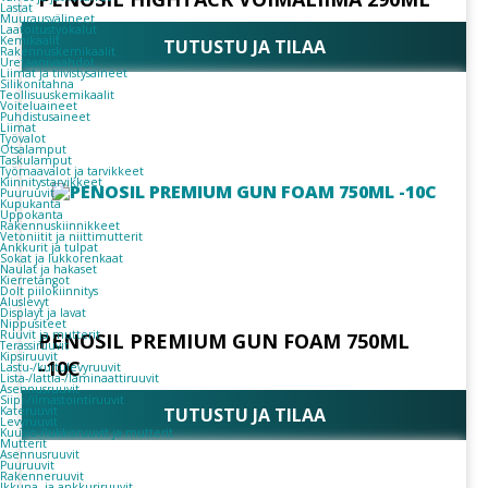
Lastat
Muurausvälineet
Laatoitustyökalut
Kemikaalit
TUTUSTU JA TILAA
Rakennuskemikaalit
Uretaanivaahdot
Liimat ja tiivistysaineet
Silikonitahna
Teollisuuskemikaalit
Voiteluaineet
Puhdistusaineet
Liimat
Työvalot
Otsalamput
Taskulamput
Työmaavalot ja tarvikkeet
Kiinnitys­tarvikkeet
Puuruuvit
Kupukanta
Uppokanta
Rakennuskiinnikkeet
Vetoniitit ja niittimutterit
Ankkurit ja tulpat
Sokat ja lukkorenkaat
Naulat ja hakaset
Kierretangot
Dolt piilokiinnitys
Aluslevyt
Displayt ja lavat
Nippusiteet
Ruuvit ja mutterit
PENOSIL PREMIUM GUN FOAM 750ML
Terassiruuvit
Kipsiruuvit
-10C
Lastu-/kuitulevyruuvit
Lista-/lattia-/laminaattiruuvit
Asennusruuvit
Siipi-/ilmastointiruuvit
Kateruuvit
TUTUSTU JA TILAA
Levyruuvit
Kuusio-/lukkoruuvit ja mutterit
Mutterit
Asennusruuvit
Puuruuvit
Rakenneruuvit
Ikkuna- ja ankkuriruuvit