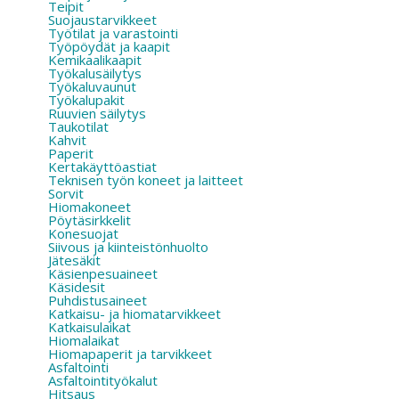
Teipit
Suojaustarvikkeet
Työtilat ja varastointi
Työpöydät ja kaapit
Kemikaalikaapit
Työkalusäilytys
Työkaluvaunut
Työkalupakit
Ruuvien säilytys
Taukotilat
Kahvit
Paperit
Kertakäyttöastiat
Teknisen työn koneet ja laitteet
Sorvit
Hiomakoneet
Pöytäsirkkelit
Konesuojat
Siivous ja kiinteistönhuolto
Jätesäkit
Käsienpesuaineet
Käsidesit
Puhdistusaineet
Katkaisu- ja hiomatarvikkeet
Katkaisulaikat
Hiomalaikat
Hiomapaperit ja tarvikkeet
Asfaltointi
Asfaltointityökalut
Hitsaus