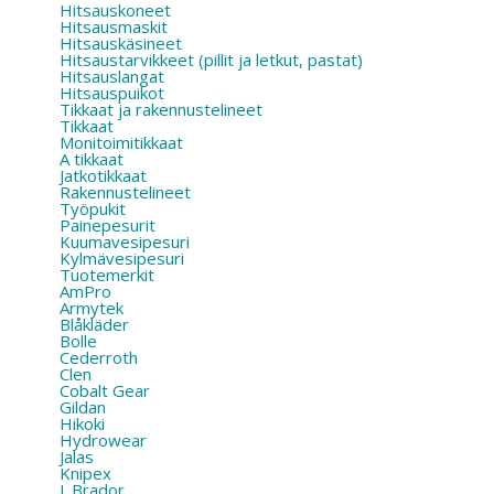
Hitsauskoneet
Hitsausmaskit
Hitsauskäsineet
Hitsaustarvikkeet (pillit ja letkut, pastat)
Hitsauslangat
Hitsauspuikot
Tikkaat ja rakennustelineet
Tikkaat
Monitoimitikkaat
A tikkaat
Jatkotikkaat
Rakennustelineet
Työpukit
Painepesurit
Kuumavesipesuri
Kylmävesipesuri
Tuotemerkit
AmPro
Armytek
Blåkläder
Bolle
Cederroth
Clen
Cobalt Gear
Gildan
Hikoki
Hydrowear
Jalas
Knipex
L.Brador