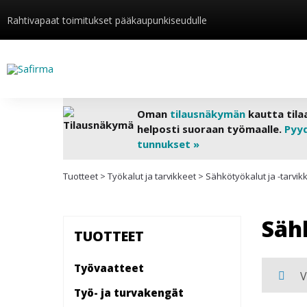
Rahtivapaat toimitukset pääkaupunkiseudulle
Oman
tilausnäkymän
kautta tila
helposti suoraan työmaalle.
Pyy
tunnukset »
Tuotteet
>
Työkalut ja tarvikkeet
>
Sähkötyökalut ja -tarvik
Säh
TUOTTEET
Työvaatteet
V
Työ- ja turvakengät