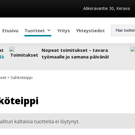
Alikeravantie 30, Kerava
Etusivu
Tuotteet
Yritys
Yhteystiedot
at
Nopeat toimitukset – tavara
dä
työmaalle jo samana päivänä!
keet
>
Sähköteippi
köteippi
alitun kaltaisia tuotteita ei löytynyt.