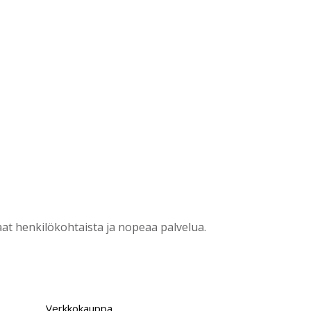
?
t henkilökohtaista ja nopeaa palvelua.
Verkkokauppa