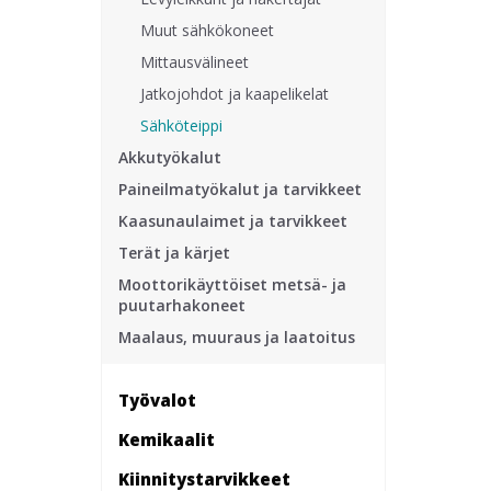
Muut sähkökoneet
Mittausvälineet
Jatkojohdot ja kaapelikelat
Sähköteippi
Akkutyökalut
Paineilmatyökalut ja tarvikkeet
Kaasunaulaimet ja tarvikkeet
Terät ja kärjet
Moottorikäyttöiset metsä- ja
puutarhakoneet
Maalaus, muuraus ja laatoitus
Työvalot
Kemikaalit
Kiinnitys­tarvikkeet