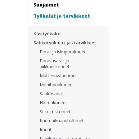
Suojaimet
Työkalut ja tarvikkeet
Käsityökalut
Sähkötyökalut ja -tarvikkeet
Pora- ja iskuporakoneet
Poravasarat ja
piikkauskoneet
Mutterinvääntimet
Monitoimikoneet
Sähkösahat
Hiomakoneet
Sekoituskoneet
Kuumailmapuhaltimet
Imurit
Levyleikkurit ja nakertajat