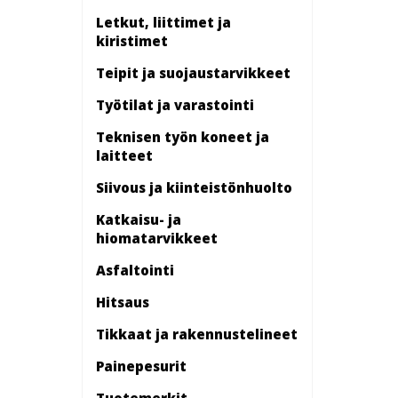
Letkut, liittimet ja
kiristimet
Teipit ja suojaustarvikkeet
Työtilat ja varastointi
Teknisen työn koneet ja
laitteet
Siivous ja kiinteistönhuolto
Katkaisu- ja
hiomatarvikkeet
Asfaltointi
Hitsaus
Tikkaat ja rakennustelineet
Painepesurit
Tuotemerkit