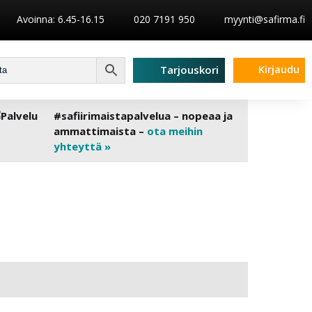
Avoinna: 6.45-16.15
020 7191 950
myynti@safirma.fi
Kirjaudu
Tarjouskori
#safiirimaistapalvelua – nopeaa ja
ammattimaista –
ota meihin
yhteyttä »