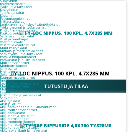
Suojavisiirit
Raitisilmamaskit
Työkalut ja tarvikkeet
Käsityökalut
Tuurnat ja taltat
Käsisahat
Patruunapuristimet
Niittaustyökalut
Lenkkiavaimet / hylsyt / vääntötyökalut
Työkaluvaunut ja työkalusarjat
Pihdit / leikkurit / sakset
Puukot, veitset, varaterät
Sähköasennustyökalut
Viilat ja teräsharjat
Vaahtopistoolit
Vasarat ja vääntöraudat
Muut käsityökalut
Mittaus- ja merkintävälineet
Sähkötyökalut ja -tarvikkeet
Pora- ja iskuporakoneet
Poravasarat ja piikkauskoneet
Mutterinvääntimet
Monitoimikoneet
Sähkösahat
Hiomakoneet
TY-LOC NIPPUS. 100 KPL, 4,7X285 MM
Sekoituskoneet
Kuumailmapuhaltimet
Imurit
Levyleikkurit ja nakertajat
TUTUSTU JA TILAA
Muut sähkökoneet
Mittausvälineet
Laserit
Jatkojohdot ja kaapelikelat
Sähköteippi
Akkutyökalut
Akut ja laturit
Akkuporakoneet ja ruuvinvääntimet
Akkumutterinvääntimet
Akkuporavasarat
Akkusahat ja -leikkurit
Akkuhiomakoneet
Akkumonitoimikoneet
Akkukierretangonkatkaisijat
Akkukonepaketit ja sarjat
Akkulevyleikkurit ja -nakertajat