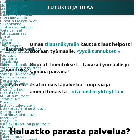
Lastat
Muurausvälineet
TUTUSTU JA TILAA
Laatoitustyökalut
Kemikaalit
Rakennuskemikaalit
Uretaanivaahdot
Liimat ja tiivistysaineet
Silikonitahna
Teollisuuskemikaalit
Voiteluaineet
Puhdistusaineet
Liimat
Työvalot
Otsalamput
Oman
tilausnäkymän
kautta tilaat helposti
Taskulamput
Työmaavalot ja tarvikkeet
suoraan työmaalle.
Pyydä tunnukset »
Kiinnitys­tarvikkeet
Puuruuvit
Kupukanta
Uppokanta
Nopeat toimitukset – tavara työmaalle jo
Rakennuskiinnikkeet
Vetoniitit ja niittimutterit
samana päivänä!
Ankkurit ja tulpat
Sokat ja lukkorenkaat
Naulat ja hakaset
Kierretangot
Dolt piilokiinnitys
#safiirimaistapalvelua – nopeaa ja
Aluslevyt
Displayt ja lavat
ammattimaista –
ota meihin yhteyttä »
Nippusiteet
Ruuvit ja mutterit
Terassiruuvit
Kipsiruuvit
Lastu-/kuitulevyruuvit
Lista-/lattia-/laminaattiruuvit
Asennusruuvit
Siipi-/ilmastointiruuvit
Kateruuvit
Levyruuvit
Kuusio-/lukkoruuvit ja mutterit
Mutterit
Haluatko parasta palvelua?
Asennusruuvit
Puuruuvit
Rakenneruuvit
Ikkuna- ja ankkuriruuvit