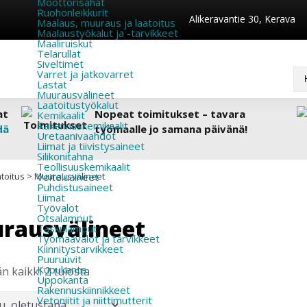
Moottorisahat
Ruohonleikkurit
Alikeravantie 30, Kerava
Maalaus, muuraus ja laatoitus
Maalaustyökalut ja -tarvikkeet
Maaliruiskut
Telarullat
Siveltimet
Varret ja jatkovarret
Lastat
Muurausvälineet
Laatoitustyökalut
at
Nopeat toimitukset – tavara
Kemikaalit
Rakennuskemikaalit
dä
työmaalle jo samana päivänä!
Uretaanivaahdot
Liimat ja tiivistysaineet
Silikonitahna
Teollisuuskemikaalit
toitus
>
Muurausvälineet
Voiteluaineet
Puhdistusaineet
Liimat
Työvalot
Otsalamput
rausvälineet
Taskulamput
Työmaavalot ja tarvikkeet
Kiinnitys­tarvikkeet
Puuruuvit
Kupukanta
n kaikki 2 tulosta
Uppokanta
Rakennuskiinnikkeet
Vetoniitit ja niittimutterit