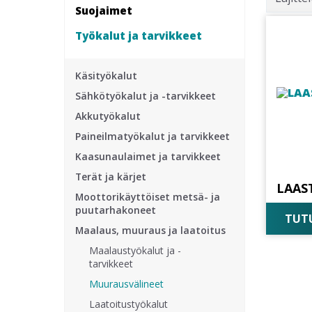
Suojaimet
Työkalut ja tarvikkeet
Käsityökalut
Sähkötyökalut ja -tarvikkeet
Akkutyökalut
Paineilmatyökalut ja tarvikkeet
Kaasunaulaimet ja tarvikkeet
Terät ja kärjet
LAAS
Moottorikäyttöiset metsä- ja
puutarhakoneet
TUTU
Maalaus, muuraus ja laatoitus
Maalaustyökalut ja -
tarvikkeet
Muurausvälineet
Laatoitustyökalut