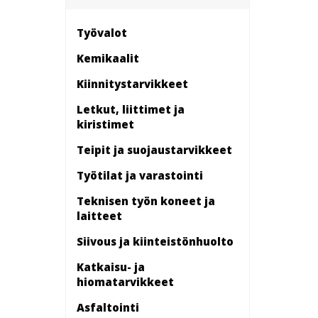
Työvalot
Kemikaalit
Kiinnitys­tarvikkeet
Letkut, liittimet ja
kiristimet
Teipit ja suojaustarvikkeet
Työtilat ja varastointi
Teknisen työn koneet ja
laitteet
Siivous ja kiinteistönhuolto
Katkaisu- ja
hiomatarvikkeet
Asfaltointi