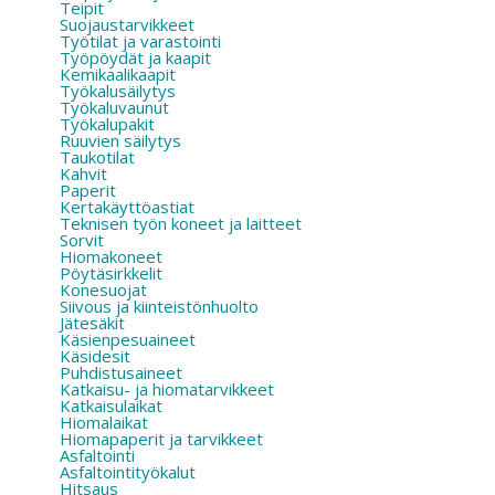
Teipit
Suojaustarvikkeet
Työtilat ja varastointi
Työpöydät ja kaapit
Kemikaalikaapit
Työkalusäilytys
Työkaluvaunut
Työkalupakit
Ruuvien säilytys
Taukotilat
Kahvit
Paperit
Kertakäyttöastiat
Teknisen työn koneet ja laitteet
Sorvit
Hiomakoneet
Pöytäsirkkelit
Konesuojat
Siivous ja kiinteistönhuolto
Jätesäkit
Käsienpesuaineet
Käsidesit
Puhdistusaineet
Katkaisu- ja hiomatarvikkeet
Katkaisulaikat
Hiomalaikat
Hiomapaperit ja tarvikkeet
Asfaltointi
Asfaltointityökalut
Hitsaus