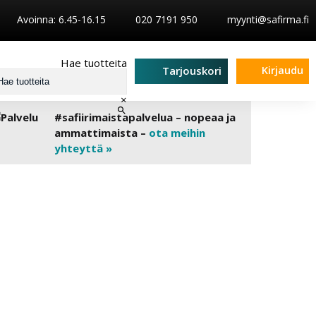
Avoinna: 6.45-16.15
020 7191 950
myynti@safirma.fi
Hae tuotteita
Kirjaudu
Tarjouskori
×
#safiirimaistapalvelua – nopeaa ja
ammattimaista –
ota meihin
yhteyttä »