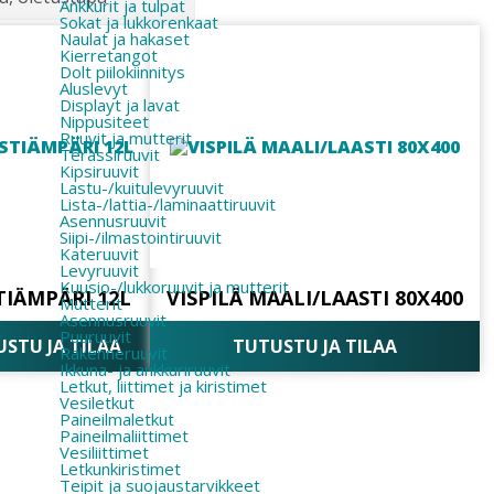
Ankkurit ja tulpat
Sokat ja lukkorenkaat
Naulat ja hakaset
Kierretangot
Dolt piilokiinnitys
Aluslevyt
Displayt ja lavat
Nippusiteet
Ruuvit ja mutterit
Terassiruuvit
Kipsiruuvit
Lastu-/kuitulevyruuvit
Lista-/lattia-/laminaattiruuvit
Asennusruuvit
Siipi-/ilmastointiruuvit
Kateruuvit
Levyruuvit
Kuusio-/lukkoruuvit ja mutterit
TIÄMPÄRI 12L
VISPILÄ MAALI/LAASTI 80X400
Mutterit
Asennusruuvit
Puuruuvit
STU JA TILAA
TUTUSTU JA TILAA
Rakenneruuvit
Ikkuna- ja ankkuriruuvit
Letkut, liittimet ja kiristimet
Vesiletkut
Paineilmaletkut
Paineilmaliittimet
Vesiliittimet
Letkunkiristimet
Teipit ja suojaustarvikkeet