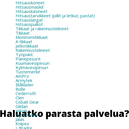
Hitsauskoneet
Hitsausmaskit
Hitsauskäsineet
Hitsaustarvikkeet (pillit ja letkut, pastat)
Hitsauslangat
Hitsauspuikot
Tikkaat ja rakennustelineet
Tikkaat
Monitoimitikkaat
A tikkaat
Jatkotikkaat
Rakennustelineet
Työpukit
Painepesurit
Kuumavesipesuri
Kylmävesipesuri
Tuotemerkit
AmPro
Armytek
Blåkläder
Bolle
Cederroth
Clen
Cobalt Gear
Gildan
Haluatko parasta palvelua
Hikoki
Hydrowear
Jalas
Knipex
L.Brador