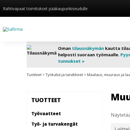
Rahtivapaat toimitukset pääkaupunkiseudulle
Oman
tilausnäkymän
kautta tila
helposti suoraan työmaalle.
Pyy
tunnukset »
Tuotteet
>
Työkalut ja tarvikkeet
>
Maalaus, muuraus ja laa
Muu
TUOTTEET
Työvaatteet
Näytetää
Työ- ja turvakengät