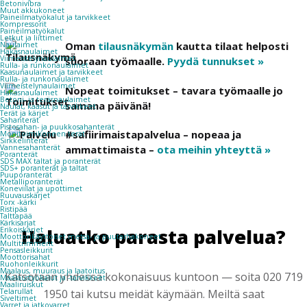
Betonivibra
Muut akkukoneet
Paineilmatyökalut ja tarvikkeet
Kompressorit
Paineilmatyökalut
Letkut ja liittimet
Oman
tilausnäkymän
kautta tilaat helposti
Naulaimet
Hakasnaulaimet
Viimeistelynaulaimet
suoraan työmaalle.
Pyydä tunnukset »
Rulla- ja runkonaulaimet
Kaasunaulaimet ja tarvikkeet
Rulla- ja runkonaulaimet
Viimeistelynaulaimet
Nopeat toimitukset – tavara työmaalle jo
Hakasnaulaimet
Betoni- ja teräsnaulaimet
samana päivänä!
Naulat, kaasut ja tarvikkeet
Terät ja kärjet
Sahanterät
Pistosahan- ja puukkosahanterät
#safiirimaistapalvelua – nopeaa ja
Monitoimikoneen terät
Sirkkelinterät
Vannesahanterät
ammattimaista –
ota meihin yhteyttä »
Poranterät
SDS MAX taltat ja poranterät
SDS+ poranterät ja taltat
Puuporanterät
Metalliporanterät
Koneviilat ja upottimet
Ruuvauskärjet
Torx -kärki
Ristipää
Talttapää
Kärkisarjat
Haluatko parasta palvelua?
Erikoiskärjet
Moottorikäyttöiset metsä- ja puutarhakoneet
Multitrimmerit
Pensasleikkurit
Moottorisahat
Ruohonleikkurit
Maalaus, muuraus ja laatoitus
Katsotaan yhdessä kokonaisuus kuntoon — soita 020 719
Maalaustyökalut ja -tarvikkeet
Maaliruiskut
Telarullat
1950 tai kutsu meidät käymään. Meiltä saat
Siveltimet
Varret ja jatkovarret