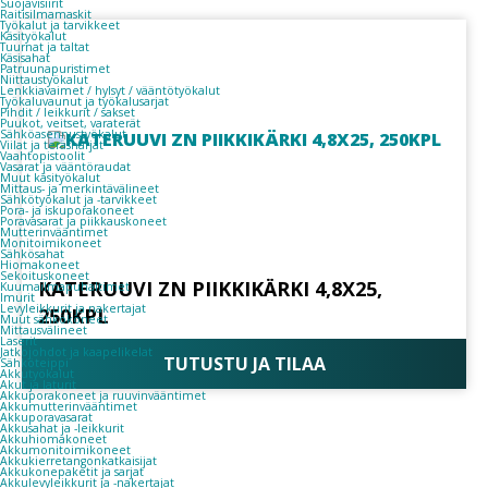
Suojavisiirit
Raitisilmamaskit
Työkalut ja tarvikkeet
Käsityökalut
Tuurnat ja taltat
Käsisahat
Patruunapuristimet
Niittaustyökalut
Lenkkiavaimet / hylsyt / vääntötyökalut
Työkaluvaunut ja työkalusarjat
Pihdit / leikkurit / sakset
Puukot, veitset, varaterät
Sähköasennustyökalut
Viilat ja teräsharjat
Vaahtopistoolit
Vasarat ja vääntöraudat
Muut käsityökalut
Mittaus- ja merkintävälineet
Sähkötyökalut ja -tarvikkeet
Pora- ja iskuporakoneet
Poravasarat ja piikkauskoneet
Mutterinvääntimet
Monitoimikoneet
Sähkösahat
Hiomakoneet
Sekoituskoneet
KATERUUVI ZN PIIKKIKÄRKI 4,8X25,
Kuumailmapuhaltimet
Imurit
Levyleikkurit ja nakertajat
250KPL
Muut sähkökoneet
Mittausvälineet
Laserit
Jatkojohdot ja kaapelikelat
TUTUSTU JA TILAA
Sähköteippi
Akkutyökalut
Akut ja laturit
Akkuporakoneet ja ruuvinvääntimet
Akkumutterinvääntimet
Akkuporavasarat
Akkusahat ja -leikkurit
Akkuhiomakoneet
Akkumonitoimikoneet
Akkukierretangonkatkaisijat
Akkukonepaketit ja sarjat
Akkulevyleikkurit ja -nakertajat