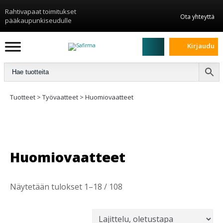
Rahtivapaat toimitukset
Ota yhteyttä
pääkaupunkiseudulle
Kirjaudu
Tuotteet
>
Työvaatteet
>
Huomiovaatteet
Huomiovaatteet
Näytetään tulokset 1–18 / 108