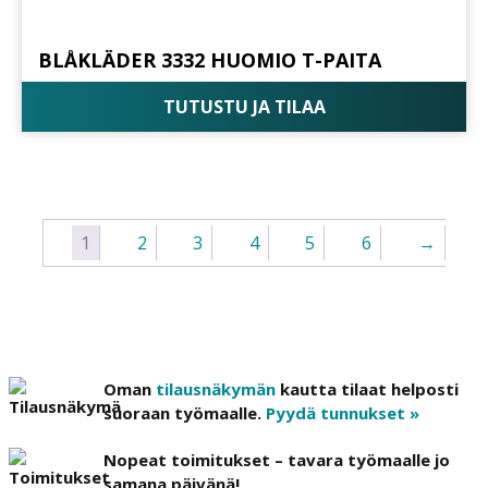
BLÅKLÄDER 3332 HUOMIO T-PAITA
TUTUSTU JA TILAA
1
2
3
4
5
6
→
Oman
tilausnäkymän
kautta tilaat helposti
suoraan työmaalle.
Pyydä tunnukset »
Nopeat toimitukset – tavara työmaalle jo
samana päivänä!