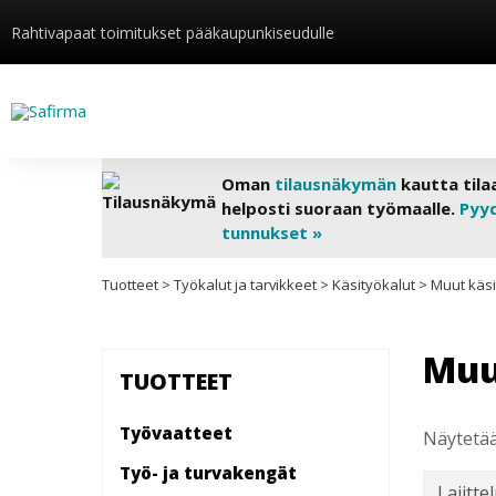
Rahtivapaat toimitukset pääkaupunkiseudulle
Oman
tilausnäkymän
kautta tila
helposti suoraan työmaalle.
Pyy
tunnukset »
Tuotteet
>
Työkalut ja tarvikkeet
>
Käsityökalut
>
Muut käsi
Muu
TUOTTEET
Työvaatteet
Näytetää
Työ- ja turvakengät