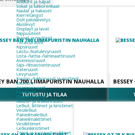
Ankkurit ja tulpat
Sokat ja lukkorenkaat
Naulat ja hakaset
Kierretangot
Dolt piilokiinnitys
Aluslevyt
Displayt ja lavat
Nippusiteet
Ruuvit ja mutterit
Terassiruuvit
Kipsiruuvit
Lastu-/kuitulevyruuvit
Lista-/lattia-/laminaattiruuvit
Asennusruuvit
Siipi-/ilmastointiruuvit
Kateruuvit
Levyruuvit
Kuusio-/lukkoruuvit ja mutterit
EY BAN 700 LIIMAPURISTIN NAUHALLA
BESSEY
Mutterit
Asennusruuvit
Puuruuvit
TUTUSTU JA TILAA
Rakenneruuvit
Ikkuna- ja ankkuriruuvit
Letkut, liittimet ja kiristimet
Vesiletkut
Paineilmaletkut
Paineilmaliittimet
Vesiliittimet
Letkunkiristimet
Teipit ja suojaustarvikkeet