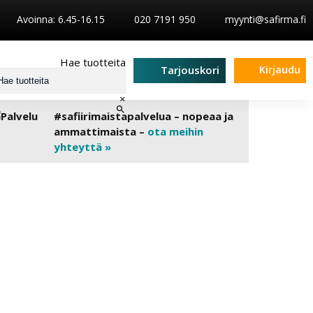
Avoinna: 6.45-16.15
020 7191 950
myynti@safirma.fi
Hae tuotteita
Kirjaudu
Tarjouskori
×
#safiirimaistapalvelua – nopeaa ja
ammattimaista –
ota meihin
yhteyttä »