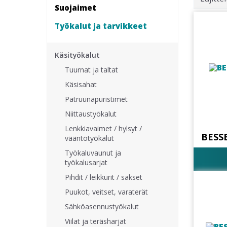
Suojaimet
Työkalut ja tarvikkeet
Käsityökalut
Tuurnat ja taltat
Käsisahat
Patruunapuristimet
Niittaustyökalut
Lenkkiavaimet / hylsyt /
BESS
vääntötyökalut
Työkaluvaunut ja
työkalusarjat
Pihdit / leikkurit / sakset
Puukot, veitset, varaterät
Sähköasennustyökalut
Viilat ja teräsharjat