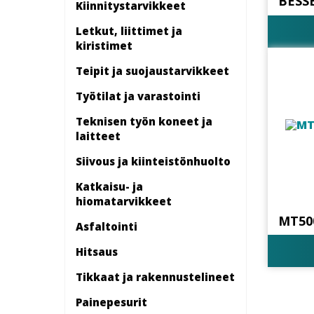
BESS
Kiinnitys­tarvikkeet
Letkut, liittimet ja
kiristimet
Teipit ja suojaustarvikkeet
Työtilat ja varastointi
Teknisen työn koneet ja
laitteet
Siivous ja kiinteistönhuolto
Katkaisu- ja
hiomatarvikkeet
MT50
Asfaltointi
Hitsaus
Tikkaat ja rakennustelineet
Painepesurit