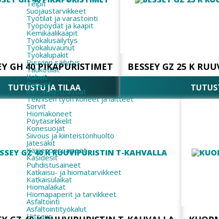
Teipit
Suojaustarvikkeet
Työtilat ja varastointi
Työpöydät ja kaapit
Kemikaalikaapit
Työkalusäilytys
Työkaluvaunut
Työkalupakit
Ruuvien säilytys
EY GH 40 PIKAPURISTIMET
BESSEY GZ 25 K RU
Taukotilat
Kahvit
Paperit
TUTUSTU JA TILAA
TUTUST
Kertakäyttöastiat
Teknisen työn koneet ja laitteet
Sorvit
Hiomakoneet
Pöytäsirkkelit
Konesuojat
Siivous ja kiinteistönhuolto
Jätesäkit
Käsienpesuaineet
Käsidesit
Puhdistusaineet
Katkaisu- ja hiomatarvikkeet
Katkaisulaikat
Hiomalaikat
Hiomapaperit ja tarvikkeet
Asfaltointi
Asfaltointityökalut
Hitsaus