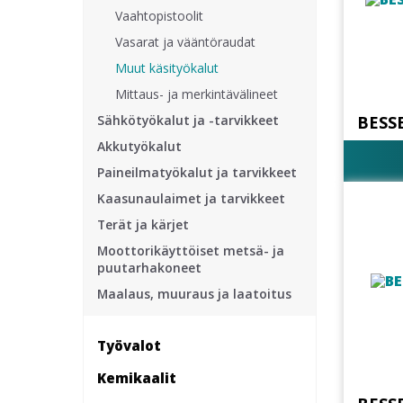
Vaahtopistoolit
Vasarat ja vääntöraudat
Muut käsityökalut
Mittaus- ja merkintävälineet
BESS
Sähkötyökalut ja -tarvikkeet
Akkutyökalut
Paineilmatyökalut ja tarvikkeet
Kaasunaulaimet ja tarvikkeet
Terät ja kärjet
Moottorikäyttöiset metsä- ja
puutarhakoneet
Maalaus, muuraus ja laatoitus
Työvalot
Kemikaalit