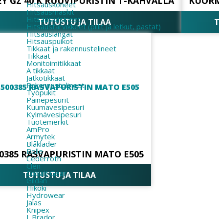
EY GZ 40 K RUUVIPURISTIN T-KAHVALLA
KUORM
Hitsauskoneet
Hitsausmaskit
Hitsauskäsineet
TUTUSTU JA TILAA
T
Hitsaustarvikkeet (pillit ja letkut, pastat)
Hitsauslangat
Hitsauspuikot
Tikkaat ja rakennustelineet
Tikkaat
Monitoimitikkaat
A tikkaat
Jatkotikkaat
Rakennustelineet
Työpukit
Painepesurit
Kuumavesipesuri
Kylmävesipesuri
Tuotemerkit
AmPro
Armytek
Blåkläder
Bolle
0385 RASVAPURISTIN MATO E505
Cederroth
Clen
Cobalt Gear
TUTUSTU JA TILAA
Gildan
Hikoki
Hydrowear
Jalas
Knipex
L.Brador