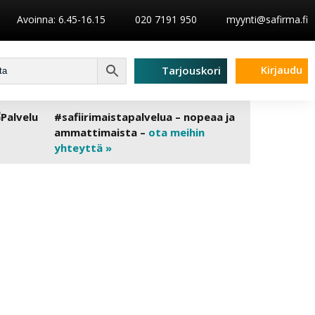
Avoinna: 6.45-16.15
020 7191 950
myynti@safirma.fi
Kirjaudu
Tarjouskori
#safiirimaistapalvelua – nopeaa ja
ammattimaista –
ota meihin
yhteyttä »