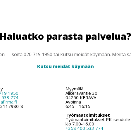
Haluatko parasta palvelua
 — soita 020 719 1950 tai kutsu meidät käymään. Meiltä saa
Kutsu meidät käymään
Oy
Myymälä
719 1950
Alikeravantie 30
 533 774
04250 KERAVA
firma.fi
Avoinna
: 3117980-8
6:45 – 16:15
Työmaatoimitukset
Työmaatoimitukset PK-seudulle
klo 7.00-16.00
+358 400 533 774