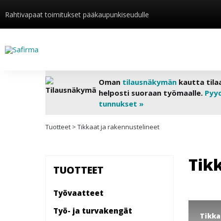
Rahtivapaat toimitukset pääkaupunkiseudulle
Oman
tilausnäkymän
kautta tila
helposti suoraan työmaalle.
Pyy
tunnukset »
Tuotteet
>
Tikkaat ja rakennustelineet
Tik
TUOTTEET
Työvaatteet
Työ- ja turvakengät
Tikka