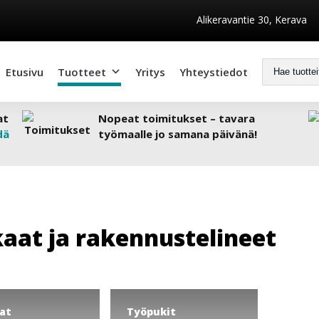
Alikeravantie 30, Kerava
Etusivu
Tuotteet
Yritys
Yhteystiedot
at
Nopeat toimitukset – tavara
dä
työmaalle jo samana päivänä!
kaat ja rakennustelineet
at
Työpukit