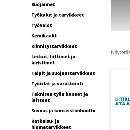
Suojaimet
Työkalut ja tarvikkeet
Työvalot
Kemikaalit
Kiinnitys­tarvikkeet
Näytetää
Letkut, liittimet ja
kiristimet
Teipit ja suojaustarvikkeet
Työtilat ja varastointi
Teknisen työn koneet ja
laitteet
Siivous ja kiinteistönhuolto
Katkaisu- ja
hiomatarvikkeet