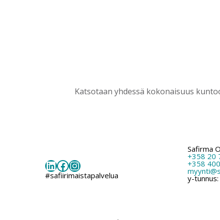
Katsotaan yhdessä kokonaisuus kuntoon
Safirma 
+358 20 
LinkedIn
Facebook
Instagram
+358 400
myynti@sa
#safiirimaistapalvelua
y-tunnus