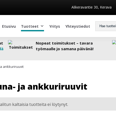
Alikeravantie 30, Kerava
Etusivu
Tuotteet
Yritys
Yhteystiedot
at
Nopeat toimitukset – tavara
dä
työmaalle jo samana päivänä!
ja ankkuriruuvit
una- ja ankkuriruuvit
alitun kaltaisia tuotteita ei löytynyt.