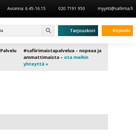
Avoinna: 6.45-16.15
020 7191 950
myynti@safirma.fi
Kirjaudu
Tarjouskori
#safiirimaistapalvelua – nopeaa ja
ammattimaista –
ota meihin
yhteyttä »