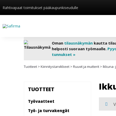
Rahtivapaat toimitukset pääkaupunkiseudulle
Oman
tilausnäkymän
kautta tila
helposti suoraan työmaalle.
Pyy
tunnukset »
Tuotteet
>
Kiinnitys­tarvikkeet
>
Ruuvit ja mutterit
>
Ikkuna- 
Ikk
TUOTTEET
Työvaatteet
V
Työ- ja turvakengät