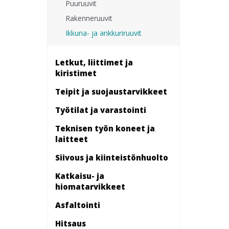
Puuruuvit
Rakenneruuvit
Ikkuna- ja ankkuriruuvit
Letkut, liittimet ja
kiristimet
Teipit ja suojaustarvikkeet
Työtilat ja varastointi
Teknisen työn koneet ja
laitteet
Siivous ja kiinteistönhuolto
Katkaisu- ja
hiomatarvikkeet
Asfaltointi
Hitsaus