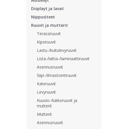
Aluslevyt
Displayt ja lavat
Nippusiteet
Ruuvit ja mutterit
Terassiruuvit
Kipsiruuvit
Lastu-/kuitulevyruuvit
Lista-/lattia-/laminaattiruuvit
Asennusruuvit
Siipi-/ilmastointiruuvit
Kateruuvit
Levyruuvit
Kuusio-/lukkoruuvit ja
mutterit
Mutterit
Asennusruuvit