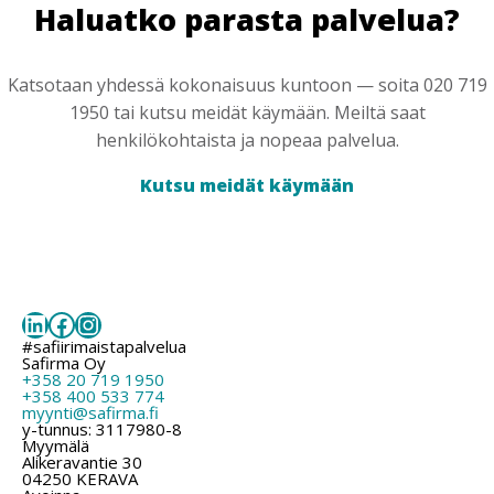
Haluatko parasta palvelua?
Katsotaan yhdessä kokonaisuus kuntoon — soita 020 719
1950 tai kutsu meidät käymään. Meiltä saat
henkilökohtaista ja nopeaa palvelua.
Kutsu meidät käymään
LinkedIn
Facebook
Instagram
#safiirimaistapalvelua
Safirma Oy
+358 20 719 1950
+358 400 533 774
myynti@safirma.fi
y-tunnus: 3117980-8
Myymälä
Alikeravantie 30
04250 KERAVA