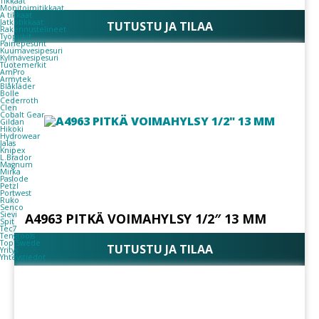
Tikkaat
Monitoimitikkaat
A tikkaat
Jatkotikkaat
TUTUSTU JA TILAA
Rakennustelineet
Työpukit
Painepesurit
Kuumavesipesuri
Kylmävesipesuri
Tuotemerkit
AmPro
Armytek
Blåkläder
Bolle
Cederroth
Clen
Cobalt Gear
Gildan
Hikoki
Hydrowear
Jalas
Knipex
L.Brador
Magnum
Mirka
Paslode
Petzl
Portwest
Ruko
Senco
Sievi
A4963 PITKÄ VOIMAHYLSY 1/2″ 13 MM
Spit
Tec7
Tengtools
Top Swede
TUTUSTU JA TILAA
Yritys
Yhteystiedot