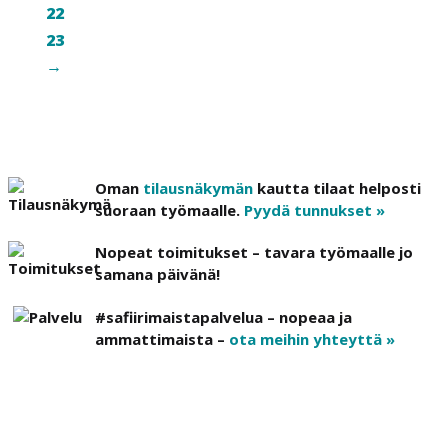
22
23
→
Oman
tilausnäkymän
kautta tilaat helposti
suoraan työmaalle.
Pyydä tunnukset »
Nopeat toimitukset – tavara työmaalle jo
samana päivänä!
#safiirimaistapalvelua – nopeaa ja
ammattimaista –
ota meihin yhteyttä »