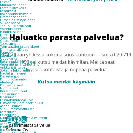
Lastat
Muurausvälineet
Laatoitustyökalut
Kemikaalit
Rakennuskemikaalit
Uretaanivaahdot
Liimat ja tiivistysaineet
Silikonitahna
Teollisuuskemikaalit
Voiteluaineet
Puhdistusaineet
Haluatko parasta palvelua?
Liimat
Työvalot
Otsalamput
Taskulamput
Työmaavalot ja tarvikkeet
Kiinnitys­tarvikkeet
Puuruuvit
Katsotaan yhdessä kokonaisuus kuntoon — soita 020 719
Kupukanta
Uppokanta
1950 tai kutsu meidät käymään. Meiltä saat
Rakennuskiinnikkeet
Vetoniitit ja niittimutterit
Ankkurit ja tulpat
henkilökohtaista ja nopeaa palvelua.
Sokat ja lukkorenkaat
Naulat ja hakaset
Kierretangot
Dolt piilokiinnitys
Kutsu meidät käymään
Aluslevyt
Displayt ja lavat
Nippusiteet
Ruuvit ja mutterit
Terassiruuvit
Kipsiruuvit
Lastu-/kuitulevyruuvit
Lista-/lattia-/laminaattiruuvit
Asennusruuvit
Siipi-/ilmastointiruuvit
Kateruuvit
Levyruuvit
LinkedIn
Facebook
Instagram
Kuusio-/lukkoruuvit ja mutterit
Mutterit
Asennusruuvit
#safiirimaistapalvelua
Puuruuvit
Safirma Oy
Rakenneruuvit
Ikkuna- ja ankkuriruuvit