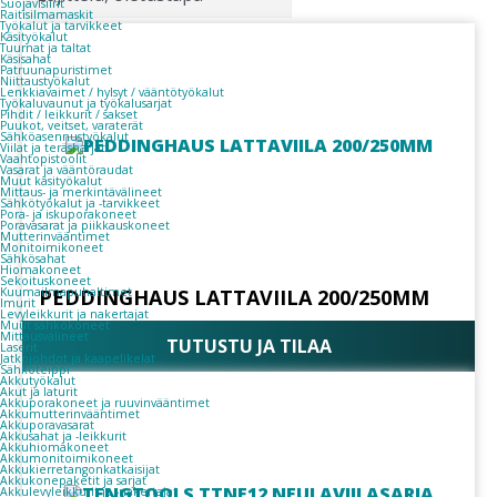
Suojavisiirit
Raitisilmamaskit
Työkalut ja tarvikkeet
Käsityökalut
Tuurnat ja taltat
Käsisahat
Patruunapuristimet
Niittaustyökalut
Lenkkiavaimet / hylsyt / vääntötyökalut
Työkaluvaunut ja työkalusarjat
Pihdit / leikkurit / sakset
Puukot, veitset, varaterät
Sähköasennustyökalut
Viilat ja teräsharjat
Vaahtopistoolit
Vasarat ja vääntöraudat
Muut käsityökalut
Mittaus- ja merkintävälineet
Sähkötyökalut ja -tarvikkeet
Pora- ja iskuporakoneet
Poravasarat ja piikkauskoneet
Mutterinvääntimet
Monitoimikoneet
Sähkösahat
Hiomakoneet
Sekoituskoneet
Kuumailmapuhaltimet
PEDDINGHAUS LATTAVIILA 200/250MM
Imurit
Levyleikkurit ja nakertajat
Muut sähkökoneet
Mittausvälineet
TUTUSTU JA TILAA
Laserit
Jatkojohdot ja kaapelikelat
Sähköteippi
Akkutyökalut
Akut ja laturit
Akkuporakoneet ja ruuvinvääntimet
Akkumutterinvääntimet
Akkuporavasarat
Akkusahat ja -leikkurit
Akkuhiomakoneet
Akkumonitoimikoneet
Akkukierretangonkatkaisijat
Akkukonepaketit ja sarjat
Akkulevyleikkurit ja -nakertajat