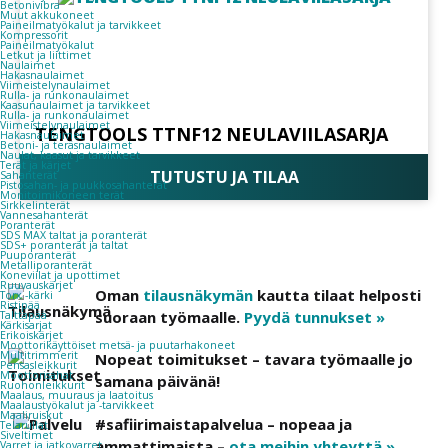
Betonivibra
Muut akkukoneet
Paineilmatyökalut ja tarvikkeet
Kompressorit
Paineilmatyökalut
Letkut ja liittimet
Naulaimet
Hakasnaulaimet
Viimeistelynaulaimet
Rulla- ja runkonaulaimet
Kaasunaulaimet ja tarvikkeet
Rulla- ja runkonaulaimet
Viimeistelynaulaimet
TENGTOOLS TTNF12 NEULAVIILASARJA
Hakasnaulaimet
Betoni- ja teräsnaulaimet
Naulat, kaasut ja tarvikkeet
Terät ja kärjet
TUTUSTU JA TILAA
Sahanterät
Pistosahan- ja puukkosahanterät
Monitoimikoneen terät
Sirkkelinterät
Vannesahanterät
Poranterät
SDS MAX taltat ja poranterät
SDS+ poranterät ja taltat
Puuporanterät
Metalliporanterät
Koneviilat ja upottimet
Ruuvauskärjet
Oman
tilausnäkymän
kautta tilaat helposti
Torx -kärki
Ristipää
suoraan työmaalle.
Pyydä tunnukset »
Talttapää
Kärkisarjat
Erikoiskärjet
Moottorikäyttöiset metsä- ja puutarhakoneet
Multitrimmerit
Nopeat toimitukset – tavara työmaalle jo
Pensasleikkurit
Moottorisahat
samana päivänä!
Ruohonleikkurit
Maalaus, muuraus ja laatoitus
Maalaustyökalut ja -tarvikkeet
Maaliruiskut
#safiirimaistapalvelua – nopeaa ja
Telarullat
Siveltimet
ammattimaista –
ota meihin yhteyttä »
Varret ja jatkovarret