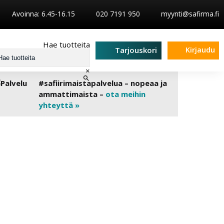
Avoinna: 6.45-16.15
020 7191 950
myynti@safirma.fi
Hae tuotteita
Kirjaudu
Tarjouskori
×
#safiirimaistapalvelua – nopeaa ja
ammattimaista –
ota meihin
yhteyttä »