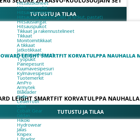
ERG SECURE 2H KASVO-KUULOSUOJAIN SET
Hitsauskoneet
Hitsausmaskit
Hitsauskäsineet
TUTUSTU JA TILAA
Hitsaustarvikkeet (pillit ja letkut, pastat)
Hitsauslangat
Hitsauspuikot
Tikkaat ja rakennustelineet
Tikkaat
Monitoimitikkaat
A tikkaat
Jatkotikkaat
Rakennustelineet
Työpukit
Painepesurit
Kuumavesipesuri
Kylmävesipesuri
Tuotemerkit
AmPro
Armytek
Blåkläder
Bolle
RD LEIGHT SMARTFIT KORVATULPPA NAUHALLA
Cederroth
Clen
Cobalt Gear
TUTUSTU JA TILAA
Gildan
Hikoki
Hydrowear
Jalas
Knipex
L.Brador