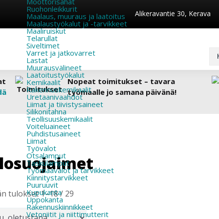
Moottorisahat
Ruohonleikkurit
Alikeravantie 30, Kerava
Maalaus, muuraus ja laatoitus
Maalaustyökalut ja -tarvikkeet
Maaliruiskut
Telarullat
Siveltimet
Varret ja jatkovarret
Lastat
Muurausvälineet
Laatoitustyökalut
at
Nopeat toimitukset – tavara
Kemikaalit
Rakennuskemikaalit
dä
työmaalle jo samana päivänä!
Uretaanivaahdot
Liimat ja tiivistysaineet
Silikonitahna
Teollisuuskemikaalit
Voiteluaineet
Puhdistusaineet
Liimat
Työvalot
Otsalamput
losuojaimet
Taskulamput
Työmaavalot ja tarvikkeet
Kiinnitys­tarvikkeet
Puuruuvit
Kupukanta
n tulokset 1–18 / 29
Uppokanta
Rakennuskiinnikkeet
Vetoniitit ja niittimutterit