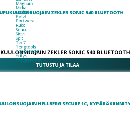
Magnum
Mirka
Paslode
Petzl
Portwest
Ruko
Senco
Sievi
Spit
Tec7
Tengtools
Top Swede
KUULONSUOJAIN ZEKLER SONIC 540 BLUETOOTH
Yritys
Yhteystiedot
TUTUSTU JA TILAA