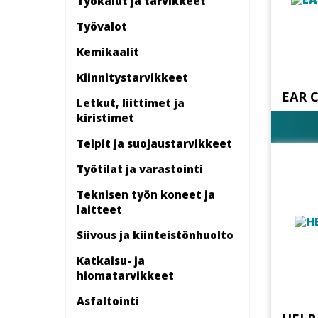
Työkalut ja tarvikkeet
Työvalot
Kemikaalit
Kiinnitys­tarvikkeet
EAR 
Letkut, liittimet ja
kiristimet
Teipit ja suojaustarvikkeet
Työtilat ja varastointi
Teknisen työn koneet ja
laitteet
Siivous ja kiinteistönhuolto
Katkaisu- ja
hiomatarvikkeet
Asfaltointi