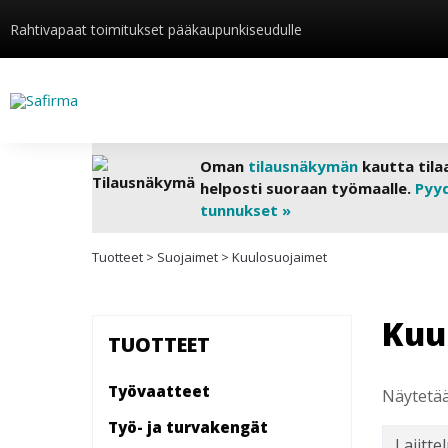
Rahtivapaat toimitukset pääkaupunkiseudulle
Oman
tilausnäkymän
kautta tila
helposti suoraan työmaalle.
Pyy
tunnukset »
Tuotteet
>
Suojaimet
>
Kuulosuojaimet
Kuu
TUOTTEET
Työvaatteet
Näytetää
Työ- ja turvakengät