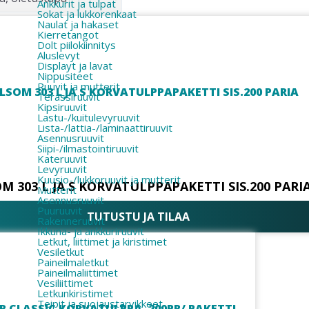
Ankkurit ja tulpat
Sokat ja lukkorenkaat
Naulat ja hakaset
Kierretangot
Dolt piilokiinnitys
Aluslevyt
Displayt ja lavat
Nippusiteet
Ruuvit ja mutterit
Terassiruuvit
Kipsiruuvit
Lastu-/kuitulevyruuvit
Lista-/lattia-/laminaattiruuvit
Asennusruuvit
Siipi-/ilmastointiruuvit
Kateruuvit
Levyruuvit
Kuusio-/lukkoruuvit ja mutterit
M 303 L JA S KORVATULPPAPAKETTI SIS.200 PARI
Mutterit
Asennusruuvit
Puuruuvit
TUTUSTU JA TILAA
Rakenneruuvit
Ikkuna- ja ankkuriruuvit
Letkut, liittimet ja kiristimet
Vesiletkut
Paineilmaletkut
Paineilmaliittimet
Vesiliittimet
Letkunkiristimet
Teipit ja suojaustarvikkeet