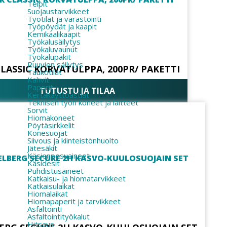
Teipit
Suojaustarvikkeet
Työtilat ja varastointi
Työpöydät ja kaapit
Kemikaalikaapit
Työkalusäilytys
Työkaluvaunut
Työkalupakit
Ruuvien säilytys
CLASSIC KORVATULPPA, 200PR/ PAKETTI
Taukotilat
Kahvit
Paperit
TUTUSTU JA TILAA
Kertakäyttöastiat
Teknisen työn koneet ja laitteet
Sorvit
Hiomakoneet
Pöytäsirkkelit
Konesuojat
Siivous ja kiinteistönhuolto
Jätesäkit
Käsienpesuaineet
Käsidesit
Puhdistusaineet
Katkaisu- ja hiomatarvikkeet
Katkaisulaikat
Hiomalaikat
Hiomapaperit ja tarvikkeet
Asfaltointi
Asfaltointityökalut
Hitsaus