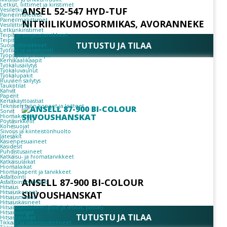
Letkut, liittimet ja kiristimet
ANSEL 52-547 HYD-TUF
Vesiletkut
Paineilmaletkut
Paineilmaliittimet
NITRIILIKUMOSORMIKAS, AVORANNEKE
Vesiliittimet
Letkunkiristimet
Teipit ja suojaustarvikkeet
Teipit
TUTUSTU JA TILAA
Suojaustarvikkeet
Työtilat ja varastointi
Työpöydät ja kaapit
Kemikaalikaapit
Työkalusäilytys
Työkaluvaunut
Työkalupakit
Ruuvien säilytys
Taukotilat
Kahvit
Paperit
Kertakäyttöastiat
Teknisen työn koneet ja laitteet
Sorvit
Hiomakoneet
Pöytäsirkkelit
Konesuojat
Siivous ja kiinteistönhuolto
Jätesäkit
Käsienpesuaineet
Käsidesit
Puhdistusaineet
Katkaisu- ja hiomatarvikkeet
Katkaisulaikat
Hiomalaikat
Hiomapaperit ja tarvikkeet
Asfaltointi
ANSELL 87-900 BI-COLOUR
Asfaltointityökalut
Hitsaus
Hitsauskoneet
SIIVOUSHANSKAT
Hitsausmaskit
Hitsauskäsineet
Hitsaustarvikkeet (pillit ja letkut, pastat)
Hitsauslangat
TUTUSTU JA TILAA
Hitsauspuikot
Tikkaat ja rakennustelineet