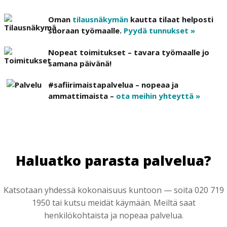
Oman
tilausnäkymän
kautta tilaat helposti
suoraan työmaalle.
Pyydä tunnukset »
Nopeat toimitukset – tavara työmaalle jo
samana päivänä!
#safiirimaistapalvelua – nopeaa ja
ammattimaista –
ota meihin yhteyttä »
Haluatko parasta palvelua?
Katsotaan yhdessä kokonaisuus kuntoon — soita 020 719
1950 tai kutsu meidät käymään. Meiltä saat
henkilökohtaista ja nopeaa palvelua.