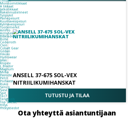
Tikkaat
Monitoimitikkaat
A tikkaat
Jatkotikkaat
Rakennustelineet
Työpukit
Painepesurit
Kuumavesipesuri
Kylmävesipesuri
Tuotemerkit
AmPro
Armytek
Blåkläder
Bolle
Cederroth
Clen
Cobalt Gear
Gildan
Hikoki
Hydrowear
Jalas
Knipex
L.Brador
Magnum
Mirka
ANSELL 37-675 SOL-VEX
Paslode
Petzl
NITRIILIKUMIHANSKAT
Portwest
Ruko
Senco
Sievi
Spit
TUTUSTU JA TILAA
Tec7
Tengtools
Top Swede
Yritys
Yhteystiedot
Ota yhteyttä asiantuntijaan