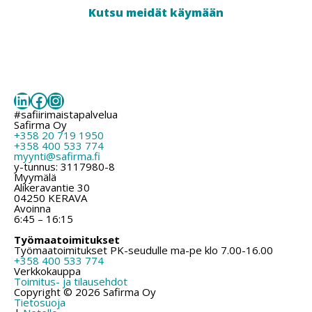
Kutsu meidät käymään
LinkedIn
Facebook
Instagram
#safiirimaistapalvelua
Safirma Oy
+358 20 719 1950
+358 400 533 774
myynti@safirma.fi
y-tunnus: 3117980-8
Myymälä
Alikeravantie 30
04250 KERAVA
Avoinna
6:45 – 16:15
Työmaatoimitukset
Työmaatoimitukset PK-seudulle ma-pe klo 7.00-16.00
+358 400 533 774
Verkkokauppa
Toimitus- ja tilausehdot
Copyright © 2026 Safirma Oy
Tietosuoja