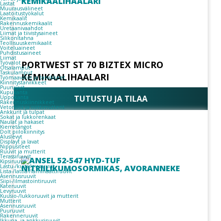
Lastat
Muurausvälineet
Laatoitustyökalut
Kemikaalit
Rakennuskemikaalit
Uretaanivaahdot
Liimat ja tiivistysaineet
Silikonitahna
Teollisuuskemikaalit
Voiteluaineet
Puhdistusaineet
Liimat
PORTWEST ST 70 BIZTEX MICRO
Työvalot
Otsalamput
Taskulamput
KEMIKAALIHAALARI
Työmaavalot ja tarvikkeet
Kiinnitys­tarvikkeet
Puuruuvit
Kupukanta
TUTUSTU JA TILAA
Uppokanta
Rakennuskiinnikkeet
Vetoniitit ja niittimutterit
Ankkurit ja tulpat
Sokat ja lukkorenkaat
Naulat ja hakaset
Kierretangot
Dolt piilokiinnitys
Aluslevyt
Displayt ja lavat
Nippusiteet
Ruuvit ja mutterit
Terassiruuvit
Kipsiruuvit
Lastu-/kuitulevyruuvit
Lista-/lattia-/laminaattiruuvit
Asennusruuvit
Siipi-/ilmastointiruuvit
Kateruuvit
Levyruuvit
Kuusio-/lukkoruuvit ja mutterit
Mutterit
Asennusruuvit
Puuruuvit
Rakenneruuvit
Ikkuna- ja ankkuriruuvit