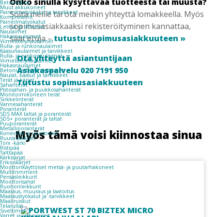
Onko sinulla kysyttävää tuotteesta tai muusta?
Betonivibra
Muut akkukoneet
Paineilmatyökalut ja tarvikkeet
Soita meille tai ota meihin yhteyttä lomakkeella. Myös
Kompressorit
Paineilmatyökalut
sopimusasiakkaaksi rekisteröityminen kannattaa,
Letkut ja liittimet
Naulaimet
Hakasnaulaimet
saat etuja –
tutustu sopimusasiakkuuteen »
Viimeistelynaulaimet
Rulla- ja runkonaulaimet
Kaasunaulaimet ja tarvikkeet
Rulla- ja runkonaulaimet
Ota yhteyttä asiantuntijaan
Viimeistelynaulaimet
Hakasnaulaimet
Asiakaspalvelu 020 7191 950
Betoni- ja teräsnaulaimet
Naulat, kaasut ja tarvikkeet
Terät ja kärjet
Tutustu sopimusasiakkuuteen
Sahanterät
Pistosahan- ja puukkosahanterät
Monitoimikoneen terät
Sirkkelinterät
Vannesahanterät
Poranterät
SDS MAX taltat ja poranterät
SDS+ poranterät ja taltat
Puuporanterät
Metalliporanterät
Myös tämä voisi kiinnostaa sinua
Koneviilat ja upottimet
Ruuvauskärjet
Torx -kärki
Ristipää
Talttapää
Kärkisarjat
Erikoiskärjet
Moottorikäyttöiset metsä- ja puutarhakoneet
Multitrimmerit
Pensasleikkurit
Moottorisahat
Ruohonleikkurit
Maalaus, muuraus ja laatoitus
Maalaustyökalut ja -tarvikkeet
Maaliruiskut
Telarullat
Siveltimet
Varret ja jatkovarret