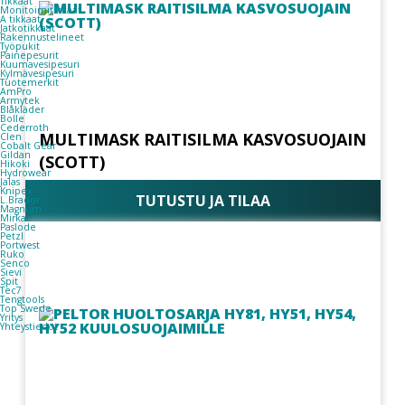
Tikkaat
Monitoimitikkaat
A tikkaat
Jatkotikkaat
Rakennustelineet
Työpukit
Painepesurit
Kuumavesipesuri
Kylmävesipesuri
Tuotemerkit
AmPro
Armytek
Blåkläder
Bolle
Cederroth
MULTIMASK RAITISILMA KASVOSUOJAIN
Clen
Cobalt Gear
Gildan
(SCOTT)
Hikoki
Hydrowear
Jalas
Knipex
TUTUSTU JA TILAA
L.Brador
Magnum
Mirka
Paslode
Petzl
Portwest
Ruko
Senco
Sievi
Spit
Tec7
Tengtools
Top Swede
Yritys
Yhteystiedot