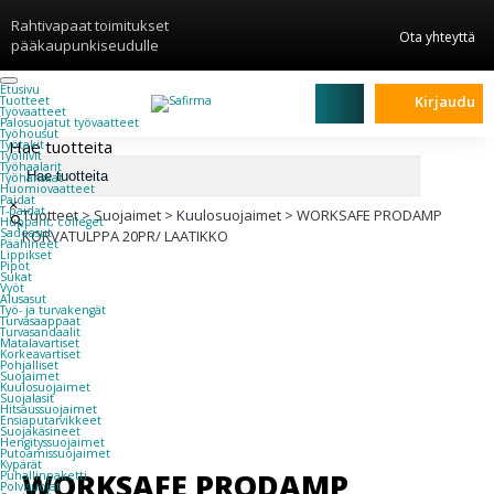
Rahtivapaat toimitukset
Ota yhteyttä
pääkaupunkiseudulle
Etusivu
Kirjaudu
Tuotteet
Työvaatteet
Palosuojatut työvaatteet
Työhousut
Hae tuotteita
Työtakit
Työliivit
Työhaalarit
Työhanskat
Huomiovaatteet
Paidat
×
T-paidat
Tuotteet
>
Suojaimet
>
Kuulosuojaimet
>
WORKSAFE PRODAMP
Hupparit, colleget
Sadeasut
KORVATULPPA 20PR/ LAATIKKO
Päähineet
Lippikset
Pipot
Sukat
Vyöt
Alusasut
Työ- ja turvakengät
Turvasaappaat
Turvasandaalit
Matalavartiset
Korkeavartiset
Pohjalliset
Suojaimet
Kuulosuojaimet
Suojalasit
Hitsaussuojaimet
Ensiaputarvikkeet
Suojakäsineet
Hengityssuojaimet
Putoamissuojaimet
Kypärät
WORKSAFE PRODAMP
Puhallinpaketti
Polvisuojat