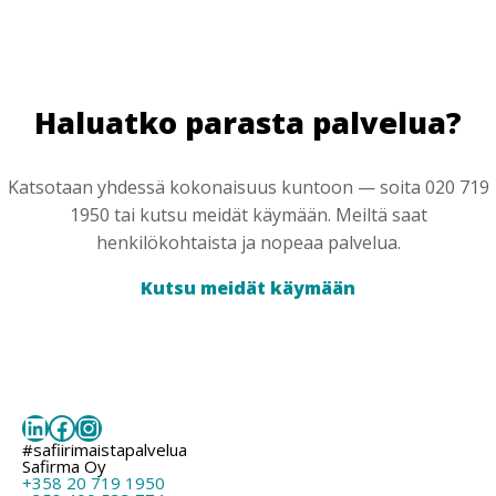
Haluatko parasta palvelua?
Katsotaan yhdessä kokonaisuus kuntoon — soita 020 719
1950 tai kutsu meidät käymään. Meiltä saat
henkilökohtaista ja nopeaa palvelua.
Kutsu meidät käymään
LinkedIn
Facebook
Instagram
#safiirimaistapalvelua
Safirma Oy
+358 20 719 1950