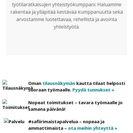
työtilaratkaisujen yhteistyökumppani. Haluamme
rakentaa ja ylläpitää kestävää kumppanuutta sekä
arvostamme luotettavaa, rehellistä ja avointa
yhteistyötä.
Oman
tilausnäkymän
kautta tilaat helposti
suoraan työmaalle.
Pyydä tunnukset »
Nopeat toimitukset – tavara työmaalle jo
samana päivänä!
#safiirimaistapalvelua – nopeaa ja
ammattimaista –
ota meihin yhteyttä »