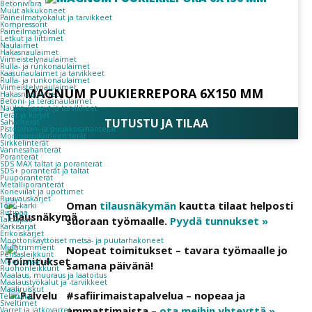
Betonivibra
Muut akkukoneet
Paineilmatyökalut ja tarvikkeet
Kompressorit
Paineilmatyökalut
Letkut ja liittimet
Naulaimet
Hakasnaulaimet
Viimeistelynaulaimet
Rulla- ja runkonaulaimet
Kaasunaulaimet ja tarvikkeet
Rulla- ja runkonaulaimet
Viimeistelynaulaimet
MAGNUM PUUKIERREPORA 6X150 MM
Hakasnaulaimet
Betoni- ja teräsnaulaimet
Naulat, kaasut ja tarvikkeet
Terät ja kärjet
TUTUSTU JA TILAA
Sahanterät
Pistosahan- ja puukkosahanterät
Monitoimikoneen terät
Sirkkelinterät
Vannesahanterät
Poranterät
SDS MAX taltat ja poranterät
SDS+ poranterät ja taltat
Puuporanterät
Metalliporanterät
Koneviilat ja upottimet
Ruuvauskärjet
Oman
tilausnäkymän
kautta tilaat helposti
Torx -kärki
Ristipää
suoraan työmaalle.
Pyydä tunnukset »
Talttapää
Kärkisarjat
Erikoiskärjet
Moottorikäyttöiset metsä- ja puutarhakoneet
Multitrimmerit
Nopeat toimitukset – tavara työmaalle jo
Pensasleikkurit
Moottorisahat
samana päivänä!
Ruohonleikkurit
Maalaus, muuraus ja laatoitus
Maalaustyökalut ja -tarvikkeet
Maaliruiskut
#safiirimaistapalvelua – nopeaa ja
Telarullat
Siveltimet
ammattimaista –
ota meihin yhteyttä »
Varret ja jatkovarret