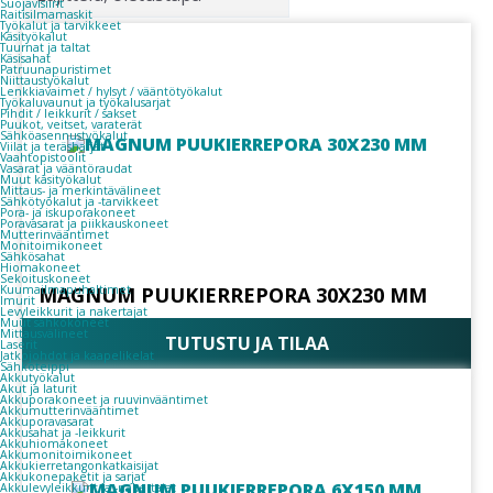
Suojavisiirit
Raitisilmamaskit
Työkalut ja tarvikkeet
Käsityökalut
Tuurnat ja taltat
Käsisahat
Patruunapuristimet
Niittaustyökalut
Lenkkiavaimet / hylsyt / vääntötyökalut
Työkaluvaunut ja työkalusarjat
Pihdit / leikkurit / sakset
Puukot, veitset, varaterät
Sähköasennustyökalut
Viilat ja teräsharjat
Vaahtopistoolit
Vasarat ja vääntöraudat
Muut käsityökalut
Mittaus- ja merkintävälineet
Sähkötyökalut ja -tarvikkeet
Pora- ja iskuporakoneet
Poravasarat ja piikkauskoneet
Mutterinvääntimet
Monitoimikoneet
Sähkösahat
Hiomakoneet
Sekoituskoneet
Kuumailmapuhaltimet
MAGNUM PUUKIERREPORA 30X230 MM
Imurit
Levyleikkurit ja nakertajat
Muut sähkökoneet
Mittausvälineet
TUTUSTU JA TILAA
Laserit
Jatkojohdot ja kaapelikelat
Sähköteippi
Akkutyökalut
Akut ja laturit
Akkuporakoneet ja ruuvinvääntimet
Akkumutterinvääntimet
Akkuporavasarat
Akkusahat ja -leikkurit
Akkuhiomakoneet
Akkumonitoimikoneet
Akkukierretangonkatkaisijat
Akkukonepaketit ja sarjat
Akkulevyleikkurit ja -nakertajat