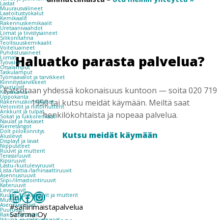
Lastat
Muurausvälineet
Laatoitustyökalut
Kemikaalit
Rakennuskemikaalit
Uretaanivaahdot
Liimat ja tiivistysaineet
Silikonitahna
Teollisuuskemikaalit
Voiteluaineet
Puhdistusaineet
Haluatko parasta palvelua?
Liimat
Työvalot
Otsalamput
Taskulamput
Työmaavalot ja tarvikkeet
Kiinnitys­tarvikkeet
Puuruuvit
Katsotaan yhdessä kokonaisuus kuntoon — soita 020 719
Kupukanta
Uppokanta
1950 tai kutsu meidät käymään. Meiltä saat
Rakennuskiinnikkeet
Vetoniitit ja niittimutterit
Ankkurit ja tulpat
henkilökohtaista ja nopeaa palvelua.
Sokat ja lukkorenkaat
Naulat ja hakaset
Kierretangot
Dolt piilokiinnitys
Kutsu meidät käymään
Aluslevyt
Displayt ja lavat
Nippusiteet
Ruuvit ja mutterit
Terassiruuvit
Kipsiruuvit
Lastu-/kuitulevyruuvit
Lista-/lattia-/laminaattiruuvit
Asennusruuvit
Siipi-/ilmastointiruuvit
Kateruuvit
Levyruuvit
LinkedIn
Facebook
Instagram
Kuusio-/lukkoruuvit ja mutterit
Mutterit
Asennusruuvit
#safiirimaistapalvelua
Puuruuvit
Safirma Oy
Rakenneruuvit
Ikkuna- ja ankkuriruuvit