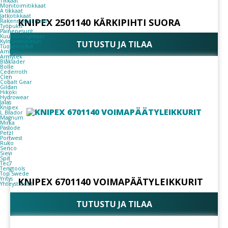
Tikkaat
Monitoimitikkaat
A tikkaat
Jatkotikkaat
KNIPEX 2501140 KÄRKIPIHTI SUORA
Rakennustelineet
Työpukit
Painepesurit
Kuumavesipesuri
Kylmävesipesuri
TUTUSTU JA TILAA
Tuotemerkit
AmPro
Armytek
Blåkläder
Bolle
Cederroth
Clen
Cobalt Gear
Gildan
Hikoki
Hydrowear
Jalas
Knipex
L.Brador
Magnum
Mirka
Paslode
Petzl
Portwest
Ruko
Senco
Sievi
Spit
Tec7
Tengtools
Top Swede
Yritys
KNIPEX 6701140 VOIMAPÄÄTYLEIKKURIT
Yhteystiedot
TUTUSTU JA TILAA