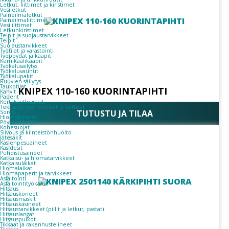
Letkut, liittimet ja kiristimet
Vesiletkut
Paineilmaletkut
Paineilmaliittimet
Vesiliittimet
Letkunkiristimet
Teipit ja suojaustarvikkeet
Teipit
Suojaustarvikkeet
Työtilat ja varastointi
Työpöydät ja kaapit
Kemikaalikaapit
Työkalusäilytys
Työkaluvaunut
Työkalupakit
Ruuvien säilytys
Taukotilat
KNIPEX 110-160 KUORINTAPIHTI
Kahvit
Paperit
Kertakäyttöastiat
Teknisen työn koneet ja laitteet
TUTUSTU JA TILAA
Sorvit
Hiomakoneet
Pöytäsirkkelit
Konesuojat
Siivous ja kiinteistönhuolto
Jätesäkit
Käsienpesuaineet
Käsidesit
Puhdistusaineet
Katkaisu- ja hiomatarvikkeet
Katkaisulaikat
Hiomalaikat
Hiomapaperit ja tarvikkeet
Asfaltointi
Asfaltointityökalut
Hitsaus
Hitsauskoneet
Hitsausmaskit
Hitsauskäsineet
Hitsaustarvikkeet (pillit ja letkut, pastat)
Hitsauslangat
Hitsauspuikot
Tikkaat ja rakennustelineet