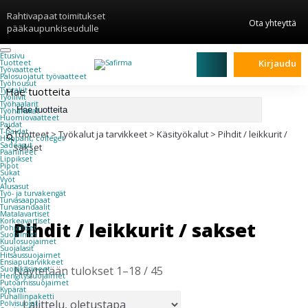
Rahtivapaat toimitukset
Ota yhteyttä
pääkaupunkiseudulle
Etusivu
Kirjaudu
Tuotteet
Työvaatteet
Palosuojatut työvaatteet
Työhousut
Hae tuotteita
Työtakit
Työliivit
Työhaalarit
Työhanskat
Huomiovaatteet
Paidat
×
T-paidat
Tuotteet
>
Työkalut ja tarvikkeet
>
Käsityökalut
>
Pihdit / leikkurit /
Hupparit, colleget
Sadeasut
sakset
Päähineet
Lippikset
Pipot
Sukat
Vyöt
Alusasut
Työ- ja turvakengät
Turvasaappaat
Turvasandaalit
Matalavartiset
Korkeavartiset
Pihdit / leikkurit / sakset
Pohjalliset
Suojaimet
Kuulosuojaimet
Suojalasit
Hitsaussuojaimet
Ensiaputarvikkeet
Näytetään tulokset 1–18 / 45
Suojakäsineet
Hengityssuojaimet
Putoamissuojaimet
Kypärät
Puhallinpaketti
Polvisuojat