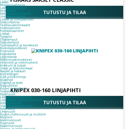
Lastat
Muurausvälineet
Laatoitustyökalut
Kemikaalit
TUTUSTU JA TILAA
Rakennuskemikaalit
Uretaanivaahdot
Liimat ja tiivistysaineet
Silikonitahna
Teollisuuskemikaalit
Voiteluaineet
Puhdistusaineet
Liimat
Työvalot
Otsalamput
Taskulamput
Työmaavalot ja tarvikkeet
Kiinnitys­tarvikkeet
Puuruuvit
Kupukanta
Uppokanta
Rakennuskiinnikkeet
Vetoniitit ja niittimutterit
Ankkurit ja tulpat
Sokat ja lukkorenkaat
Naulat ja hakaset
Kierretangot
Dolt piilokiinnitys
Aluslevyt
Displayt ja lavat
Nippusiteet
Ruuvit ja mutterit
KNIPEX 030-160 LINJAPIHTI
Terassiruuvit
Kipsiruuvit
Lastu-/kuitulevyruuvit
Lista-/lattia-/laminaattiruuvit
TUTUSTU JA TILAA
Asennusruuvit
Siipi-/ilmastointiruuvit
Kateruuvit
Levyruuvit
Kuusio-/lukkoruuvit ja mutterit
Mutterit
Asennusruuvit
Puuruuvit
Rakenneruuvit
Ikkuna- ja ankkuriruuvit