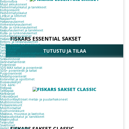
Betonivibra
Muut akkukoneet
Paineilmatyökalut ja tarvikkeet
Kompressorit
Paineilmatyökalut
Letkut ja liittimet
Naulaimet
Hakasnaulaimet
Viimeistelynaulaimet
Rulla- ja runkonaulaimet
Kaasunaulaimet ja tarvikkeet
Rulla- ja runkonaulaimet
Viimeistelynaulaimet
FISKARS ESSENTIAL SAKSET
Hakasnaulaimet
Betoni- ja teräsnaulaimet
Naulat, kaasut ja tarvikkeet
Terät ja kärjet
TUTUSTU JA TILAA
Sahanterät
Pistosahan- ja puukkosahanterät
Monitoimikoneen terät
Sirkkelinterät
Vannesahanterät
Poranterät
SDS MAX taltat ja poranterät
SDS+ poranterät ja taltat
Puuporanterät
Metalliporanterät
Koneviilat ja upottimet
Ruuvauskärjet
Torx -kärki
Ristipää
Talttapää
Kärkisarjat
Erikoiskärjet
Moottorikäyttöiset metsä- ja puutarhakoneet
Multitrimmerit
Pensasleikkurit
Moottorisahat
Ruohonleikkurit
Maalaus, muuraus ja laatoitus
Maalaustyökalut ja -tarvikkeet
Maaliruiskut
Telarullat
Siveltimet
FISKARS SAKSET CLASSIC
Varret ja jatkovarret