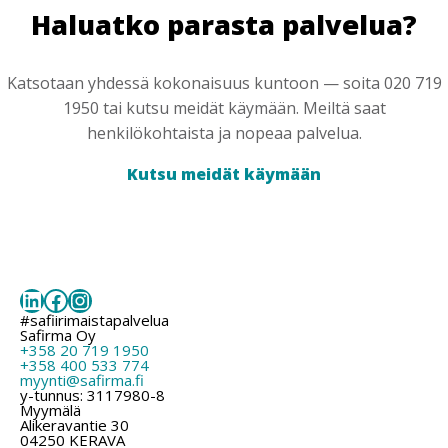
Haluatko parasta palvelua?
Katsotaan yhdessä kokonaisuus kuntoon — soita 020 719
1950 tai kutsu meidät käymään. Meiltä saat
henkilökohtaista ja nopeaa palvelua.
Kutsu meidät käymään
LinkedIn
Facebook
Instagram
#safiirimaistapalvelua
Safirma Oy
+358 20 719 1950
+358 400 533 774
myynti@safirma.fi
y-tunnus: 3117980-8
Myymälä
Alikeravantie 30
04250 KERAVA