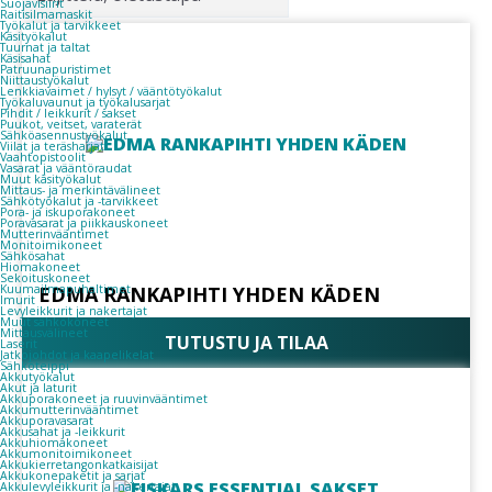
Suojavisiirit
Raitisilmamaskit
Työkalut ja tarvikkeet
Käsityökalut
Tuurnat ja taltat
Käsisahat
Patruunapuristimet
Niittaustyökalut
Lenkkiavaimet / hylsyt / vääntötyökalut
Työkaluvaunut ja työkalusarjat
Pihdit / leikkurit / sakset
Puukot, veitset, varaterät
Sähköasennustyökalut
Viilat ja teräsharjat
Vaahtopistoolit
Vasarat ja vääntöraudat
Muut käsityökalut
Mittaus- ja merkintävälineet
Sähkötyökalut ja -tarvikkeet
Pora- ja iskuporakoneet
Poravasarat ja piikkauskoneet
Mutterinvääntimet
Monitoimikoneet
Sähkösahat
Hiomakoneet
Sekoituskoneet
Kuumailmapuhaltimet
EDMA RANKAPIHTI YHDEN KÄDEN
Imurit
Levyleikkurit ja nakertajat
Muut sähkökoneet
Mittausvälineet
TUTUSTU JA TILAA
Laserit
Jatkojohdot ja kaapelikelat
Sähköteippi
Akkutyökalut
Akut ja laturit
Akkuporakoneet ja ruuvinvääntimet
Akkumutterinvääntimet
Akkuporavasarat
Akkusahat ja -leikkurit
Akkuhiomakoneet
Akkumonitoimikoneet
Akkukierretangonkatkaisijat
Akkukonepaketit ja sarjat
Akkulevyleikkurit ja -nakertajat