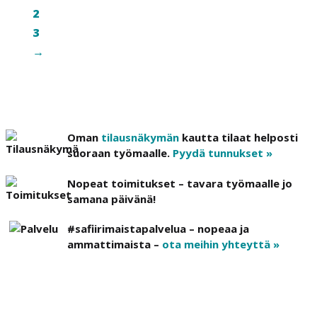
2
3
→
Oman
tilausnäkymän
kautta tilaat helposti
suoraan työmaalle.
Pyydä tunnukset »
Nopeat toimitukset – tavara työmaalle jo
samana päivänä!
#safiirimaistapalvelua – nopeaa ja
ammattimaista –
ota meihin yhteyttä »