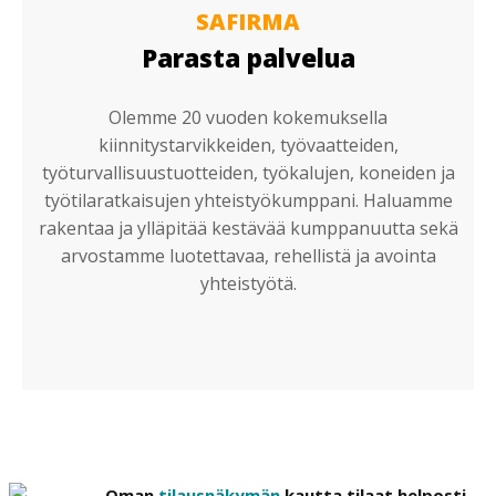
SAFIRMA
Parasta palvelua
Olemme 20 vuoden kokemuksella
kiinnitystarvikkeiden, työvaatteiden,
työturvallisuustuotteiden, työkalujen, koneiden ja
työtilaratkaisujen yhteistyökumppani. Haluamme
rakentaa ja ylläpitää kestävää kumppanuutta sekä
arvostamme luotettavaa, rehellistä ja avointa
yhteistyötä.
Oman
tilausnäkymän
kautta tilaat helposti