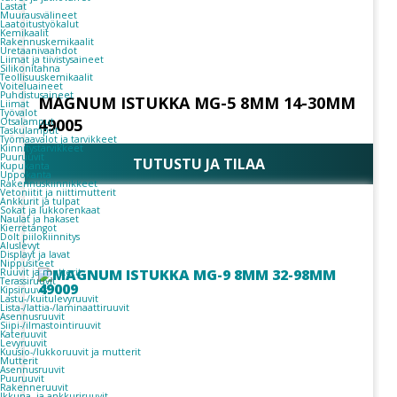
Lastat
Muurausvälineet
Laatoitustyökalut
Kemikaalit
Rakennuskemikaalit
Uretaanivaahdot
Liimat ja tiivistysaineet
Silikonitahna
Teollisuuskemikaalit
Voiteluaineet
Puhdistusaineet
MAGNUM ISTUKKA MG-5 8MM 14-30MM
Liimat
Työvalot
49005
Otsalamput
Taskulamput
Työmaavalot ja tarvikkeet
Kiinnitys­tarvikkeet
Puuruuvit
TUTUSTU JA TILAA
Kupukanta
Uppokanta
Rakennuskiinnikkeet
Vetoniitit ja niittimutterit
Ankkurit ja tulpat
Sokat ja lukkorenkaat
Naulat ja hakaset
Kierretangot
Dolt piilokiinnitys
Aluslevyt
Displayt ja lavat
Nippusiteet
Ruuvit ja mutterit
Terassiruuvit
Kipsiruuvit
Lastu-/kuitulevyruuvit
Lista-/lattia-/laminaattiruuvit
Asennusruuvit
Siipi-/ilmastointiruuvit
Kateruuvit
Levyruuvit
Kuusio-/lukkoruuvit ja mutterit
Mutterit
Asennusruuvit
Puuruuvit
Rakenneruuvit
Ikkuna- ja ankkuriruuvit