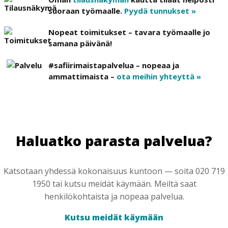
suoraan työmaalle.
Pyydä tunnukset »
Nopeat toimitukset – tavara työmaalle jo
samana päivänä!
#safiirimaistapalvelua – nopeaa ja
ammattimaista –
ota meihin yhteyttä »
Haluatko parasta palvelua?
Katsotaan yhdessä kokonaisuus kuntoon — soita 020 719
1950 tai kutsu meidät käymään. Meiltä saat
henkilökohtaista ja nopeaa palvelua.
Kutsu meidät käymään