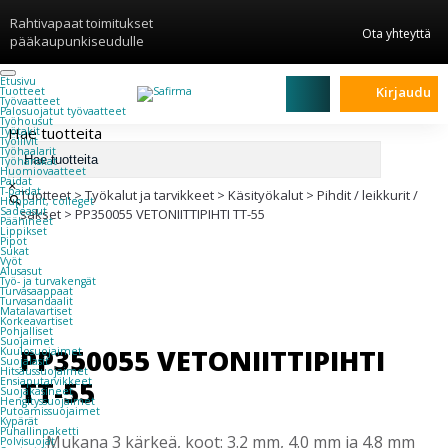
Rahtivapaat toimitukset
Ota yhteyttä
pääkaupunkiseudulle
Etusivu
Kirjaudu
Tuotteet
Työvaatteet
Palosuojatut työvaatteet
Työhousut
Hae tuotteita
Työtakit
Työliivit
Työhaalarit
Työhanskat
Huomiovaatteet
Paidat
×
T-paidat
Tuotteet
>
Työkalut ja tarvikkeet
>
Käsityökalut
>
Pihdit / leikkurit /
Hupparit, colleget
Sadeasut
sakset
>
PP350055 VETONIITTIPIHTI TT-55
Päähineet
Lippikset
Pipot
Sukat
Vyöt
Alusasut
Työ- ja turvakengät
Turvasaappaat
Turvasandaalit
Matalavartiset
Korkeavartiset
Pohjalliset
Suojaimet
PP350055 VETONIITTIPIHTI
Kuulosuojaimet
Suojalasit
Hitsaussuojaimet
TT-55
Ensiaputarvikkeet
Suojakäsineet
Hengityssuojaimet
Putoamissuojaimet
Kypärät
Puhallinpaketti
Mukana 3 kärkeä, koot: 3.2 mm, 4.0 mm ja 4.8 mm
Polvisuojat