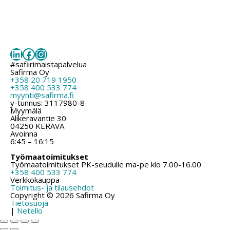
LinkedIn
Facebook
Instagram
#safiirimaistapalvelua
Safirma Oy
+358 20 719 1950
+358 400 533 774
myynti@safirma.fi
y-tunnus: 3117980-8
Myymälä
Alikeravantie 30
04250 KERAVA
Avoinna
6:45 – 16:15
Työmaatoimitukset
Työmaatoimitukset PK-seudulle ma-pe klo 7.00-16.00
+358 400 533 774
Verkkokauppa
Toimitus- ja tilausehdot
Copyright © 2026 Safirma Oy
Tietosuoja
|
Netello