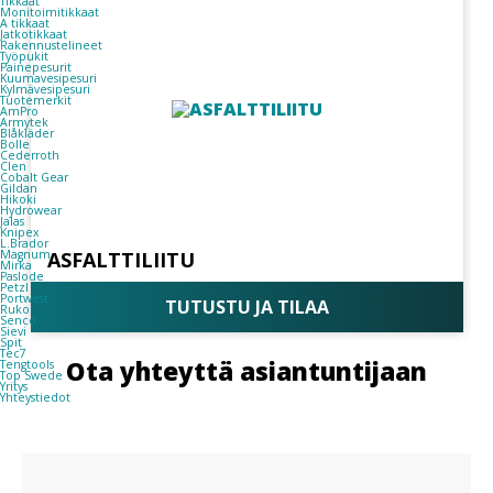
Tikkaat
Monitoimitikkaat
A tikkaat
Jatkotikkaat
Rakennustelineet
Työpukit
Painepesurit
Kuumavesipesuri
Kylmävesipesuri
Tuotemerkit
AmPro
Armytek
Blåkläder
Bolle
Cederroth
Clen
Cobalt Gear
Gildan
Hikoki
Hydrowear
Jalas
Knipex
L.Brador
ASFALTTILIITU
Magnum
Mirka
Paslode
Petzl
Portwest
TUTUSTU JA TILAA
Ruko
Senco
Sievi
Spit
Tec7
Ota yhteyttä asiantuntijaan
Tengtools
Top Swede
Yritys
Yhteystiedot