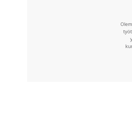
Olemm
työt
ku