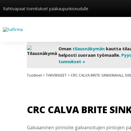
Rahtivapaat toimitukset pääkaupunkiseudulle
Oman
tilausnäkymän
kautta tila
helposti suoraan työmaalle.
Pyy
tunnukset »
Tuotteet
>
TARVIKKEET
>
CRC CALVA BRITE SINKKIMAALI, 50
CRC CALVA BRITE SIN
Galvaaninen pinnoite galvanoitujen pintojen p