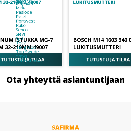
Magnum
Mirka
Paslode
Petzl
Portwest
Ruko
Senco
Sievi
Spit
NUM ISTUKKA MG-7
BOSCH M14 1603 340 
Tec7
M 32-210MM 49007
LUKITUSMUTTERI
Tengtools
Top Swede
Yritys
TUTUSTU JA TILAA
TUTUSTU JA TILAA
Yhteystiedot
Ota yhteyttä asiantuntijaan
SAFIRMA