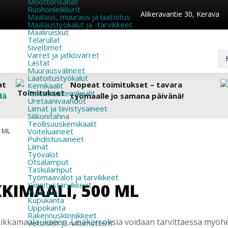
Moottorisahat
Ruohonleikkurit
Alikeravantie 30, Kerava
Maalaus, muuraus ja laatoitus
Maalaustyökalut ja -tarvikkeet
Maaliruiskut
Telarullat
Siveltimet
Varret ja jatkovarret
Lastat
Muurausvälineet
Laatoitustyökalut
at
Nopeat toimitukset – tavara
Kemikaalit
Rakennuskemikaalit
dä
työmaalle jo samana päivänä!
Uretaanivaahdot
Liimat ja tiivistysaineet
Silikonitahna
Teollisuuskemikaalit
0 ML
Voiteluaineet
Puhdistusaineet
Liimat
Työvalot
Otsalamput
Taskulamput
Työmaavalot ja tarvikkeet
KKIMAALI, 500 ML
Kiinnitys­tarvikkeet
Puuruuvit
Kupukanta
Uppokanta
Rakennuskiinnikkeet
aikkamaalaukseen. Lisäkerroksia voidaan tarvittaessa myöhe
Vetoniitit ja niittimutterit