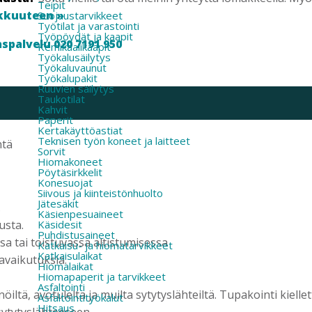
Teipit
kkuuteen »
Suojaustarvikkeet
Työtilat ja varastointi
Työpöydät ja kaapit
spalvelu 020 7191 950
Kemikaalikaapit
Työkalusäilytys
Työkaluvaunut
Työkalupakit
Ruuvien säilytys
Taukotilat
Kahvit
Paperit
Kertakäyttöastiat
Teknisen työn koneet ja laitteet
ntä
Sorvit
Hiomakoneet
Pöytäsirkkelit
Konesuojat
Siivous ja kiinteistönhuolto
Jätesäkit
.
Käsienpesuaineet
usta.
Käsidesit
Puhdistusaineet
sa tai toistuvassa altistumisessa
Katkaisu- ja hiomatarvikkeet
Katkaisulaikat
tavaikutuksia.
Hiomalaikat
Hiomapaperit ja tarvikkeet
Asfaltointi
iltä, avotulelta ja muilta sytytyslähteiltä. Tupakointi kiellet
Asfaltointityökalut
Hitsaus
sytytyslähteeseen.