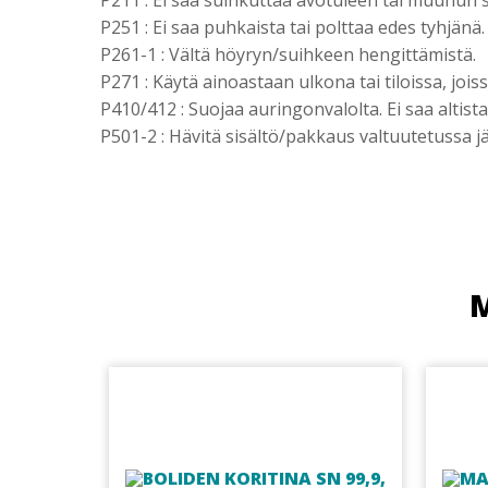
P251 : Ei saa puhkaista tai polttaa edes tyhjänä.
P261-1 : Vältä höyryn/suihkeen hengittämistä.
P271 : Käytä ainoastaan ulkona tai tiloissa, jois
P410/412 : Suojaa auringonvalolta. Ei saa altista
P501-2 : Hävitä sisältö/pakkaus valtuutetussa j
M