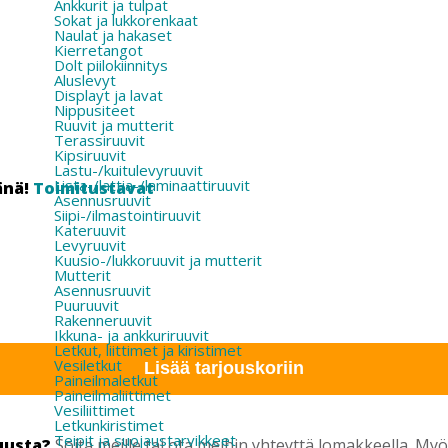
Ankkurit ja tulpat
Sokat ja lukkorenkaat
Naulat ja hakaset
Kierretangot
Dolt piilokiinnitys
Aluslevyt
Displayt ja lavat
Nippusiteet
Ruuvit ja mutterit
Terassiruuvit
Kipsiruuvit
Lastu-/kuitulevyruuvit
Lista-/lattia-/laminaattiruuvit
änä!
Toimitustavat
Asennusruuvit
Siipi-/ilmastointiruuvit
Kateruuvit
Levyruuvit
Kuusio-/lukkoruuvit ja mutterit
Mutterit
Asennusruuvit
Puuruuvit
Rakenneruuvit
Ikkuna- ja ankkuriruuvit
Letkut, liittimet ja kiristimet
Vesiletkut
Lisää tarjouskoriin
Paineilmaletkut
Paineilmaliittimet
Vesiliittimet
Letkunkiristimet
Teipit ja suojaustarvikkeet
uusta?
Soita meille tai ota meihin yhteyttä lomakkeella. M