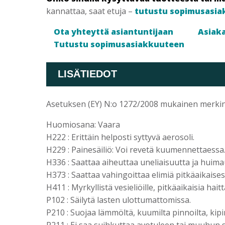
kannattaa, saat etuja –
tutustu sopimusasia
Ota yhteyttä asiantuntijaan
Asiaka
Tutustu sopimusasiakkuuteen
LISÄTIEDOT
Asetuksen (EY) N:o 1272/2008 mukainen merki
Huomiosana: Vaara
H222 : Erittäin helposti syttyvä aerosoli.
H229 : Painesäiliö: Voi revetä kuumennettaessa
H336 : Saattaa aiheuttaa uneliaisuutta ja huima
H373 : Saattaa vahingoittaa elimiä pitkäaikaises
H411 : Myrkyllistä vesieliöille, pitkäaikaisia hait
P102 : Säilytä lasten ulottumattomissa.
P210 : Suojaa lämmöltä, kuumilta pinnoilta, kipinö
P211 : Ei saa suihkuttaa avotuleen tai muuhun 