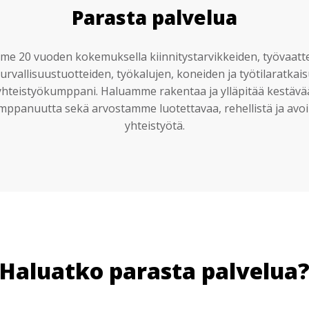
Parasta palvelua
e 20 vuoden kokemuksella kiinnitystarvikkeiden, työvaatt
urvallisuustuotteiden, työkalujen, koneiden ja työtilaratkai
yhteistyökumppani. Haluamme rakentaa ja ylläpitää kestävä
mppanuutta sekä arvostamme luotettavaa, rehellistä ja avoi
yhteistyötä.
Haluatko parasta palvelua