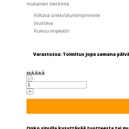
mukainen merkintä.
Kiiltävä sinkki/alumiinipinnoite
Joustava
Kuivuu nopeasti
Varastossa: Toimitus jopa samana päiv
MÄÄRÄ
CRC
-
CALVA
BRITE
SINKKIMAALI,
+
500
ML
määrä
Onko sinulla kysyttävää tuotteesta tai m