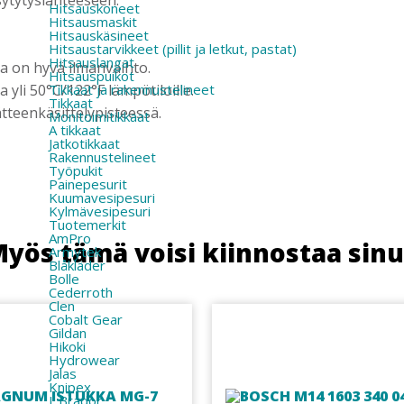
Hitsauskoneet
Hitsausmaskit
Hitsauskäsineet
Hitsaustarvikkeet (pillit ja letkut, pastat)
Hitsauslangat
sa on hyvä ilmanvaihto.
Hitsauspuikot
a yli 50°C/122°F lämpötiloille.
Tikkaat ja rakennustelineet
Tikkaat
ätteenkäsittelypisteessä.
Monitoimitikkaat
A tikkaat
Jatkotikkaat
Rakennustelineet
Työpukit
Painepesurit
Kuumavesipesuri
Kylmävesipesuri
Tuotemerkit
AmPro
yös tämä voisi kiinnostaa sin
Armytek
Blåkläder
Bolle
Cederroth
Clen
Cobalt Gear
Gildan
Hikoki
Hydrowear
Jalas
Knipex
L.Brador