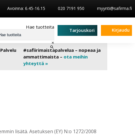
Avoinna: 6.45-16.15
020 7191 950
myynti@safirma.fi
Hae tuotteita
Kirjaudu
Tarjouskori
×
#safiirimaistapalvelua – nopeaa ja
ammattimaista –
ota meihin
yhteyttä »
mmin lisätä. Asetuksen (EY) N:o 1272/2008