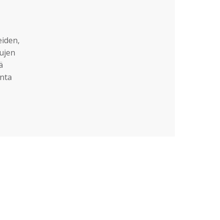
eiden,
sujen
ä
nta
?