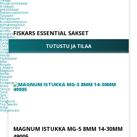
Tikkaat
Monitoimitikkaat
A tikkaat
Jatkotikkaat
Rakennustelineet
Työpukit
Painepesurit
Kuumavesipesuri
Kylmävesipesuri
Tuotemerkit
AmPro
FISKARS ESSENTIAL SAKSET
Armytek
Blåkläder
Bolle
Cederroth
TUTUSTU JA TILAA
Clen
Cobalt Gear
Gildan
Hikoki
Hydrowear
Jalas
Knipex
L.Brador
Magnum
Mirka
Paslode
Petzl
Portwest
Ruko
Senco
Sievi
Spit
Tec7
Tengtools
Top Swede
Yritys
Yhteystiedot
MAGNUM ISTUKKA MG-5 8MM 14-30MM
49005