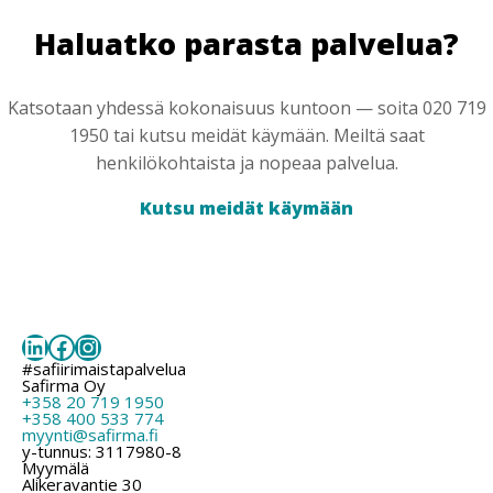
Haluatko parasta palvelua?
Katsotaan yhdessä kokonaisuus kuntoon — soita 020 719
1950 tai kutsu meidät käymään. Meiltä saat
henkilökohtaista ja nopeaa palvelua.
Kutsu meidät käymään
LinkedIn
Facebook
Instagram
#safiirimaistapalvelua
Safirma Oy
+358 20 719 1950
+358 400 533 774
myynti@safirma.fi
y-tunnus: 3117980-8
Myymälä
Alikeravantie 30