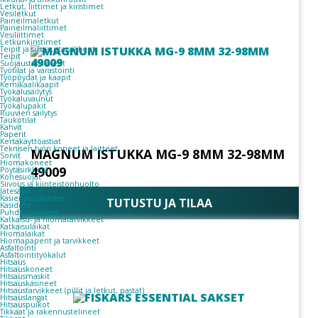
Letkut, liittimet ja kiristimet
Vesiletkut
Paineilmaletkut
Paineilmaliittimet
Vesiliittimet
Letkunkiristimet
Teipit ja suojaustarvikkeet
Teipit
Suojaustarvikkeet
Työtilat ja varastointi
Työpöydät ja kaapit
Kemikaalikaapit
Työkalusäilytys
Työkaluvaunut
Työkalupakit
Ruuvien säilytys
Taukotilat
Kahvit
Paperit
Kertakäyttöastiat
Teknisen työn koneet ja laitteet
MAGNUM ISTUKKA MG-9 8MM 32-98MM
Sorvit
Hiomakoneet
49009
Pöytäsirkkelit
Konesuojat
Siivous ja kiinteistönhuolto
Jätesäkit
Käsienpesuaineet
TUTUSTU JA TILAA
Käsidesit
Puhdistusaineet
Katkaisu- ja hiomatarvikkeet
Katkaisulaikat
Hiomalaikat
Hiomapaperit ja tarvikkeet
Asfaltointi
Asfaltointityökalut
Hitsaus
Hitsauskoneet
Hitsausmaskit
Hitsauskäsineet
Hitsaustarvikkeet (pillit ja letkut, pastat)
Hitsauslangat
Hitsauspuikot
Tikkaat ja rakennustelineet