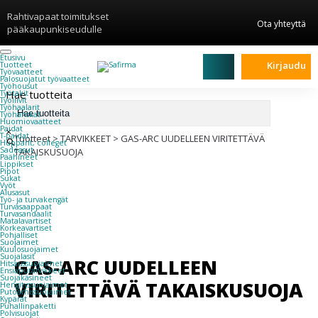
Rahtivapaat toimitukset
Ota yhteyttä
pääkaupunkiseudulle
Etusivu
Kirjaudu
Tuotteet
Työvaatteet
Palosuojatut työvaatteet
Työhousut
Hae tuotteita
Työtakit
Työliivit
Työhaalarit
Työhanskat
Huomiovaatteet
Paidat
×
T-paidat
Tuotteet
>
TARVIKKEET
>
GAS-ARC UUDELLEEN VIRITETTÄVÄ
Hupparit, colleget
Sadeasut
TAKAISKUSUOJA
Päähineet
Lippikset
Pipot
Sukat
Vyöt
Alusasut
Työ- ja turvakengät
Turvasaappaat
Turvasandaalit
Matalavartiset
Korkeavartiset
Pohjalliset
Suojaimet
Kuulosuojaimet
Suojalasit
GAS-ARC UUDELLEEN
Hitsaussuojaimet
Ensiaputarvikkeet
Suojakäsineet
VIRITETTÄVÄ TAKAISKUSUOJA
Hengityssuojaimet
Putoamissuojaimet
Kypärät
Puhallinpaketti
Polvisuojat