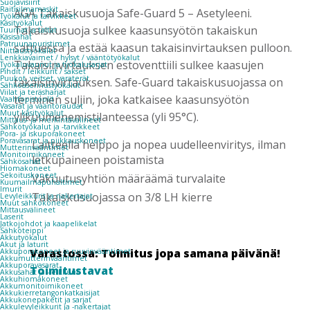
Suojavisiirit
Raitisilmamaskit
AGA Takaiskusuoja Safe-Guard 5 – Asetyleeni.
Työkalut ja tarvikkeet
Käsityökalut
Takaiskusuoja sulkee kaasunsyötön takaiskun
Tuurnat ja taltat
Käsisahat
Patruunapuristimet
sattuessa ja estää kaasun takaisinvirtauksen pulloon.
Niittaustyökalut
Lenkkiavaimet / hylsyt / vääntötyökalut
Takaisinvirtauksen estoventtiili sulkee kaasujen
Työkaluvaunut ja työkalusarjat
Pihdit / leikkurit / sakset
Puukot, veitset, varaterät
takaisinvirtauksen. Safe-Guard takaiskusuojassa on
Sähköasennustyökalut
Viilat ja teräsharjat
terminen suljin, joka katkaisee kaasunsyötön
Vaahtopistoolit
Vasarat ja vääntöraudat
Muut käsityökalut
ylikuumenemistilanteessa (yli 95°C).
Mittaus- ja merkintävälineet
Sähkötyökalut ja -tarvikkeet
Pora- ja iskuporakoneet
Poravasarat ja piikkauskoneet
Laitteella helppo ja nopea uudelleenviritys, ilman
Mutterinvääntimet
Monitoimikoneet
letkupaineen poistamista
Sähkösahat
Hiomakoneet
Sekoituskoneet
Vakuutusyhtiön määräämä turvalaite
Kuumailmapuhaltimet
Imurit
Takaiskusuojassa on 3/8 LH kierre
Levyleikkurit ja nakertajat
Muut sähkökoneet
Mittausvälineet
Laserit
Jatkojohdot ja kaapelikelat
Sähköteippi
Akkutyökalut
Akut ja laturit
Varastossa: Toimitus jopa samana päivänä!
Akkuporakoneet ja ruuvinvääntimet
Akkumutterinvääntimet
Akkuporavasarat
Toimitustavat
Akkusahat ja -leikkurit
Akkuhiomakoneet
Akkumonitoimikoneet
Akkukierretangonkatkaisijat
Akkukonepaketit ja sarjat
Akkulevyleikkurit ja -nakertajat