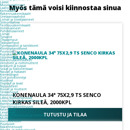
Lastat
Muurausvälineet
Myös tämä voisi kiinnostaa sinua
Laatoitustyökalut
Kemikaalit
Rakennuskemikaalit
Uretaanivaahdot
Liimat ja tiivistysaineet
Silikonitahna
Teollisuuskemikaalit
Voiteluaineet
Puhdistusaineet
Liimat
Työvalot
Otsalamput
Taskulamput
Työmaavalot ja tarvikkeet
Kiinnitys­tarvikkeet
Puuruuvit
Kupukanta
Uppokanta
Rakennuskiinnikkeet
Vetoniitit ja niittimutterit
Ankkurit ja tulpat
Sokat ja lukkorenkaat
Naulat ja hakaset
Kierretangot
Dolt piilokiinnitys
Aluslevyt
Displayt ja lavat
Nippusiteet
Ruuvit ja mutterit
Terassiruuvit
KONENAULA 34° 75X2,9 TS SENCO
Kipsiruuvit
Lastu-/kuitulevyruuvit
KIRKAS SILEÄ, 2000KPL
Lista-/lattia-/laminaattiruuvit
Asennusruuvit
Siipi-/ilmastointiruuvit
Kateruuvit
Levyruuvit
TUTUSTU JA TILAA
Kuusio-/lukkoruuvit ja mutterit
Mutterit
Asennusruuvit
Puuruuvit
Rakenneruuvit
Ikkuna- ja ankkuriruuvit