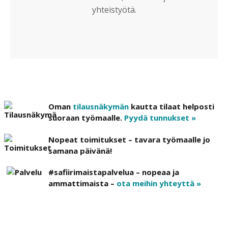
yhteistyötä.
Oman
tilausnäkymän
kautta tilaat helposti
suoraan työmaalle.
Pyydä tunnukset »
Nopeat toimitukset – tavara työmaalle jo
samana päivänä!
#safiirimaistapalvelua – nopeaa ja
ammattimaista –
ota meihin yhteyttä »