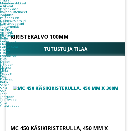
Tikkaat
Monitoimitikkaat
A tikkaat
Jatkotikkaat
Rakennustelineet
Työpukit
Painepesurit
Kuumavesipesuri
Kylmävesipesuri
Tuotemerkit
AmPro
Armytek
KIRISTEKALVO 100MM
Blåkläder
Bolle
Cederroth
Clen
Cobalt Gear
TUTUSTU JA TILAA
Gildan
Hikoki
Hydrowear
Jalas
Knipex
L.Brador
Magnum
Mirka
Paslode
Petzl
Portwest
Ruko
Senco
Sievi
Spit
Tec7
Tengtools
Top Swede
Yritys
Yhteystiedot
MC 450 KÄSIKIRISTERULLA, 450 MM X