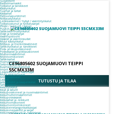
Suojavisiirit
Raitisilmamaskit
Työkalut ja tarvikkeet
Käsityökalut
Tuurnat ja taltat
Käsisahat
Patruunapuristimet
Niittaustyökalut
Lenkkiavaimet / hylsyt / vääntötyökalut
Työkaluvaunut ja työkalusarjat
Pihdit / leikkurit / sakset
Puukot, veitset, varaterät
Sähköasennustyökalut
Viilat ja teräsharjat
Vaahtopistoolit
Vasarat ja vääntöraudat
Muut käsityökalut
Mittaus- ja merkintävälineet
Sähkötyökalut ja -tarvikkeet
Pora- ja iskuporakoneet
Poravasarat ja piikkauskoneet
Mutterinvääntimet
Monitoimikoneet
Sähkösahat
Hiomakoneet
CE96805602 SUOJAMUOVI TEIPPI
Sekoituskoneet
Kuumailmapuhaltimet
55CMX33M
Imurit
Levyleikkurit ja nakertajat
Muut sähkökoneet
Mittausvälineet
Laserit
TUTUSTU JA TILAA
Jatkojohdot ja kaapelikelat
Sähköteippi
Akkutyökalut
Akut ja laturit
Akkuporakoneet ja ruuvinvääntimet
Akkumutterinvääntimet
Akkuporavasarat
Akkusahat ja -leikkurit
Akkuhiomakoneet
Akkumonitoimikoneet
Akkukierretangonkatkaisijat
Akkukonepaketit ja sarjat
Akkulevyleikkurit ja -nakertajat