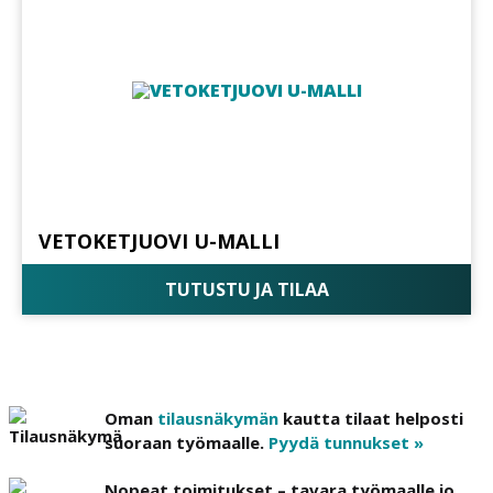
VETOKETJUOVI U-MALLI
TUTUSTU JA TILAA
Oman
tilausnäkymän
kautta tilaat helposti
suoraan työmaalle.
Pyydä tunnukset »
Nopeat toimitukset – tavara työmaalle jo