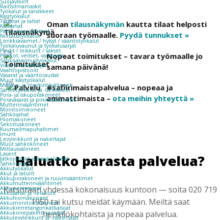
Suojavisiirit
Raitisilmamaskit
Työkalut ja tarvikkeet
Käsityökalut
Tuurnat ja taltat
Oman
tilausnäkymän
kautta tilaat helposti
Käsisahat
Patruunapuristimet
suoraan työmaalle.
Pyydä tunnukset »
Niittaustyökalut
Lenkkiavaimet / hylsyt / vääntötyökalut
Työkaluvaunut ja työkalusarjat
Pihdit / leikkurit / sakset
Nopeat toimitukset – tavara työmaalle jo
Puukot, veitset, varaterät
Sähköasennustyökalut
samana päivänä!
Viilat ja teräsharjat
Vaahtopistoolit
Vasarat ja vääntöraudat
Muut käsityökalut
Mittaus- ja merkintävälineet
#safiirimaistapalvelua – nopeaa ja
Sähkötyökalut ja -tarvikkeet
Pora- ja iskuporakoneet
ammattimaista –
ota meihin yhteyttä »
Poravasarat ja piikkauskoneet
Mutterinvääntimet
Monitoimikoneet
Sähkösahat
Hiomakoneet
Sekoituskoneet
Kuumailmapuhaltimet
Imurit
Levyleikkurit ja nakertajat
Muut sähkökoneet
Mittausvälineet
Laserit
Haluatko parasta palvelua?
Jatkojohdot ja kaapelikelat
Sähköteippi
Akkutyökalut
Akut ja laturit
Akkuporakoneet ja ruuvinvääntimet
Akkumutterinvääntimet
Katsotaan yhdessä kokonaisuus kuntoon — soita 020 719
Akkuporavasarat
Akkusahat ja -leikkurit
Akkuhiomakoneet
1950 tai kutsu meidät käymään. Meiltä saat
Akkumonitoimikoneet
Akkukierretangonkatkaisijat
henkilökohtaista ja nopeaa palvelua.
Akkukonepaketit ja sarjat
Akkulevyleikkurit ja -nakertajat