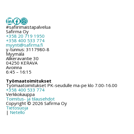
LinkedIn
Facebook
Instagram
#safiirimaistapalvelua
Safirma Oy
+358 20 719 1950
+358 400 533 774
myynti@safirma.fi
y-tunnus: 3117980-8
Myymälä
Alikeravantie 30
04250 KERAVA
Avoinna
6:45 – 16:15
Työmaatoimitukset
Työmaatoimitukset PK-seudulle ma-pe klo 7.00-16.00
+358 400 533 774
Verkkokauppa
Toimitus- ja tilausehdot
Copyright © 2026 Safirma Oy
Tietosuoja
|
Netello