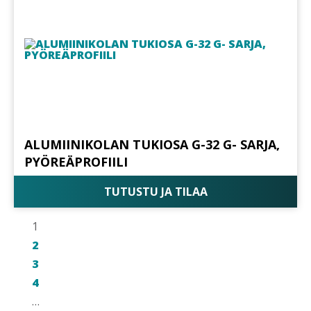
ALUMIINIKOLAN TUKIOSA G-32 G- SARJA,
PYÖREÄPROFIILI
TUTUSTU JA TILAA
1
2
3
4
…