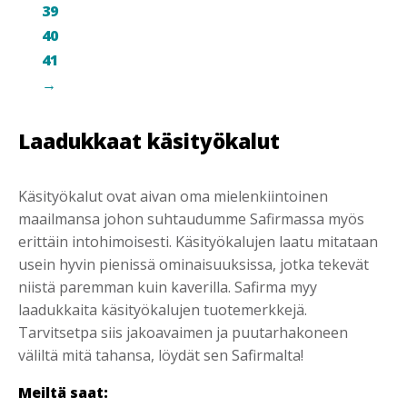
39
40
41
→
Laadukkaat käsityökalut
Käsityökalut ovat aivan oma mielenkiintoinen
maailmansa johon suhtaudumme Safirmassa myös
erittäin intohimoisesti. Käsityökalujen laatu mitataan
usein hyvin pienissä ominaisuuksissa, jotka tekevät
niistä paremman kuin kaverilla. Safirma myy
laadukkaita käsityökalujen tuotemerkkejä.
Tarvitsetpa siis jakoavaimen ja puutarhakoneen
väliltä mitä tahansa, löydät sen Safirmalta!
Meiltä saat: