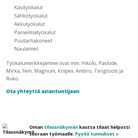
Käsityökalut
Sähkötyökalut
Akkutyökalut
Paineilmatyökalut
Puutarhakoneet
Naulaimet
Työkalumerkkejämme ovat mm. Hikoki, Paslode,
Mirka, Fein, Magnum, Knipex, Ambro, Tengtools ja
Ruko.
Ota yhteyttä asiantuntijaan
Oman
tilausnäkymän
kautta tilaat helposti
suoraan työmaalle.
Pyydä tunnukset »