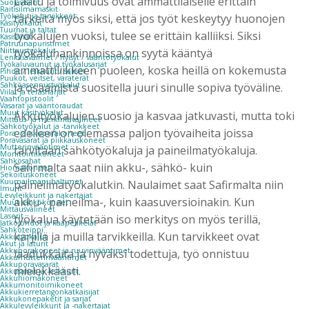
Laatu ja toimivuus ovat ammattilaiselle erittäin
Suojavisiirit
Raitisilmamaskit
tärkeitä myös siksi, että jos työt keskeytyy huonojen
Työkalut ja tarvikkeet
Käsityökalut
Tuurnat ja taltat
työkalujen vuoksi, tulee se erittäin kalliiksi. Siksi
Käsisahat
Patruunapuristimet
työkaluhankinnoissa on syytä kääntyä
Niittaustyökalut
Lenkkiavaimet / hylsyt / vääntötyökalut
Työkaluvaunut ja työkalusarjat
ammattiliikkeen puoleen, koska heillä on kokemusta
Pihdit / leikkurit / sakset
Puukot, veitset, varaterät
ja osaamista suositella juuri sinulle sopiva työväline.
Sähköasennustyökalut
Viilat ja teräsharjat
Vaahtopistoolit
Vasarat ja vääntöraudat
Muut käsityökalut
Akkutyökalujen suosio ja kasvaa jatkuvasti, mutta toki
Mittaus- ja merkintävälineet
Sähkötyökalut ja -tarvikkeet
edelleen on olemassa paljon työvaiheita joissa
Pora- ja iskuporakoneet
Poravasarat ja piikkauskoneet
Mutterinvääntimet
tarvitaan sähkötyökaluja ja paineilmatyökaluja.
Monitoimikoneet
Sähkösahat
Safirmalta saat niin akku-, sähkö- kuin
Hiomakoneet
Sekoituskoneet
Kuumailmapuhaltimet
paineilmatyökalutkin. Naulaimet saat Safirmalta niin
Imurit
Levyleikkurit ja nakertajat
akku-, paineilma-, kuin kaasuversioinakin. Kun
Muut sähkökoneet
Mittausvälineet
Laserit
työkalua käytetään iso merkitys on myös terillä,
Jatkojohdot ja kaapelikelat
Sähköteippi
kärjillä ja muilla tarvikkeilla. Kun tarvikkeet ovat
Akkutyökalut
Akut ja laturit
Akkuporakoneet ja ruuvinvääntimet
laadukkaita ja hyväksi todettuja, työ onnistuu
Akkumutterinvääntimet
Akkuporavasarat
mielekkäästi.
Akkusahat ja -leikkurit
Akkuhiomakoneet
Akkumonitoimikoneet
Akkukierretangonkatkaisijat
Akkukonepaketit ja sarjat
Akkulevyleikkurit ja -nakertajat