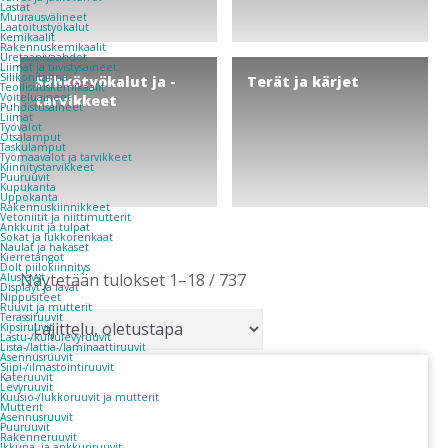
Lastat
Muurausvälineet
Laatoitustyökalut
Kemikaalit
Rakennuskemikaalit
Uretaanivaahdot
Liimat ja tiivistysaineet
Silikonitahna
Sähkötyökalut ja -
Terät ja kärjet
Teollisuuskemikaalit
Voiteluaineet
tarvikkeet
Puhdistusaineet
Liimat
Työvalot
Otsalamput
Taskulamput
Työmaavalot ja tarvikkeet
Kiinnitys­tarvikkeet
Puuruuvit
Kupukanta
Uppokanta
Rakennuskiinnikkeet
Vetoniitit ja niittimutterit
Ankkurit ja tulpat
Sokat ja lukkorenkaat
Naulat ja hakaset
Kierretangot
Dolt piilokiinnitys
Näytetään tulokset 1–18 / 737
Aluslevyt
Displayt ja lavat
Nippusiteet
Ruuvit ja mutterit
Terassiruuvit
Kipsiruuvit
Lastu-/kuitulevyruuvit
Lista-/lattia-/laminaattiruuvit
Asennusruuvit
Siipi-/ilmastointiruuvit
Kateruuvit
Levyruuvit
Kuusio-/lukkoruuvit ja mutterit
Mutterit
Asennusruuvit
Puuruuvit
Rakenneruuvit
Ikkuna- ja ankkuriruuvit