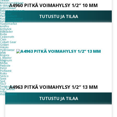
Tikkaat
Monitoimitikkaat
A4960 PITKÄ VOIMAHYLSY 1/2″ 10 MM
A tikkaat
Jatkotikkaat
Rakennustelineet
Työpukit
TUTUSTU JA TILAA
Painepesurit
Kuumavesipesuri
Kylmävesipesuri
Tuotemerkit
AmPro
Armytek
Blåkläder
Bolle
Cederroth
Clen
Cobalt Gear
Gildan
Hikoki
Hydrowear
Jalas
Knipex
L.Brador
Magnum
Mirka
Paslode
Petzl
Portwest
Ruko
Senco
Sievi
Spit
Tec7
A4963 PITKÄ VOIMAHYLSY 1/2″ 13 MM
Tengtools
Top Swede
Yritys
Yhteystiedot
TUTUSTU JA TILAA