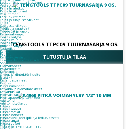
Letkut, liittimet ja kiristimet
Vesiletkut
Paineilmaletkut
Paineilmaliittimet
Vesiliittimet
Letkunkiristimet
Teipit ja suojaustarvikkeet
Teipit
Suojaustarvikkeet
Työtilat ja varastointi
Työpöydät ja kaapit
Kemikaalikaapit
Työkalusäilytys
Työkaluvaunut
Työkalupakit
´TENGTOOLS TTPC09 TUURNASARJA 9 OS.
Ruuvien säilytys
Taukotilat
Kahvit
Paperit
TUTUSTU JA TILAA
Kertakäyttöastiat
Teknisen työn koneet ja laitteet
Sorvit
Hiomakoneet
Pöytäsirkkelit
Konesuojat
Siivous ja kiinteistönhuolto
Jätesäkit
Käsienpesuaineet
Käsidesit
Puhdistusaineet
Katkaisu- ja hiomatarvikkeet
Katkaisulaikat
Hiomalaikat
Hiomapaperit ja tarvikkeet
Asfaltointi
Asfaltointityökalut
Hitsaus
Hitsauskoneet
Hitsausmaskit
Hitsauskäsineet
Hitsaustarvikkeet (pillit ja letkut, pastat)
Hitsauslangat
Hitsauspuikot
Tikkaat ja rakennustelineet