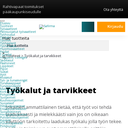
Rahtivapaat toimitukset
Ota yhteyttä
pääkaupunkiseudulle
Etusivu
Kirjaudu
Tuotteet
Työvaatteet
Palosuojatut työvaatteet
Työhousut
Hae tuotteita
Työtakit
Työliivit
Työhaalarit
Työhanskat
Huomiovaatteet
Paidat
×
T-paidat
Tuotteet
>
Työkalut ja tarvikkeet
Hupparit, colleget
Sadeasut
Päähineet
Lippikset
Pipot
Sukat
Vyöt
Alusasut
Työ- ja turvakengät
Turvasaappaat
Turvasandaalit
Työkalut ja tarvikkeet
Matalavartiset
Korkeavartiset
Pohjalliset
Suojaimet
Kuulosuojaimet
Suojalasit
Jokainen ammattilainen tietää, että työt voi tehdä
Hitsaussuojaimet
Ensiaputarvikkeet
Suojakäsineet
laadukkaasti ja mielekkäästi vain jos on oikeaan
Hengityssuojaimet
Putoamissuojaimet
käyttöön tarkoitettu laadukas työkalu jolla työn tekee.
Kypärät
Puhallinpaketti
Polvisuojat