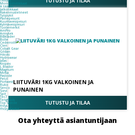
TUTUSTU JA TILAA
Tikkaat
Monitoimitikkaat
A tikkaat
Jatkotikkaat
Rakennustelineet
Työpukit
Painepesurit
Kuumavesipesuri
Kylmävesipesuri
Tuotemerkit
AmPro
Armytek
Blåkläder
Bolle
Cederroth
Clen
Cobalt Gear
Gildan
Hikoki
Hydrowear
Jalas
Knipex
L.Brador
Magnum
Mirka
Paslode
Petzl
LIITUVÄRI 1KG VALKOINEN JA
Portwest
Ruko
Senco
PUNAINEN
Sievi
Spit
Tec7
Tengtools
TUTUSTU JA TILAA
Top Swede
Yritys
Yhteystiedot
Ota yhteyttä asiantuntijaan