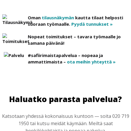
Oman
tilausnäkymän
kautta tilaat helposti
suoraan työmaalle.
Pyydä tunnukset »
Nopeat toimitukset – tavara työmaalle jo
samana päivänä!
#safiirimaistapalvelua – nopeaa ja
ammattimaista –
ota meihin yhteyttä »
Haluatko parasta palvelua?
Katsotaan yhdessä kokonaisuus kuntoon — soita 020 719
1950 tai kutsu meidät käymään. Meiltä saat
henkilökohtaista ja nopeaa palvelua.