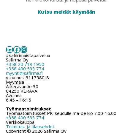
Kutsu meidät käymään
LinkedIn
Facebook
Instagram
#safiirimaistapalvelua
Safirma Oy
+358 20 719 1950
+358 400 533 774
myynti@safirma.fi
y-tunnus: 3117980-8
Myymälä
Alikeravantie 30
04250 KERAVA
Avoinna
6:45 – 16:15
Työmaatoimitukset
Työmaatoimitukset PK-seudulle ma-pe klo 7.00-16.00
+358 400 533 774
Verkkokauppa
Toimitus- ja tilausehdot
Copyright © 2026 Safirma Oy