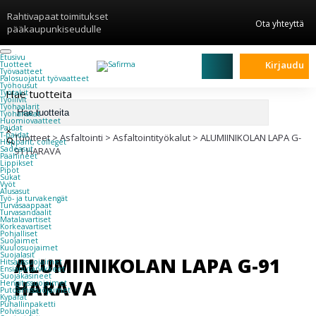
Rahtivapaat toimitukset
Ota yhteyttä
pääkaupunkiseudulle
Etusivu
Kirjaudu
Tuotteet
Työvaatteet
Palosuojatut työvaatteet
Työhousut
Hae tuotteita
Työtakit
Työliivit
Työhaalarit
Työhanskat
Huomiovaatteet
Paidat
×
T-paidat
Tuotteet
>
Asfaltointi
>
Asfaltointityökalut
>
ALUMIINIKOLAN LAPA G-
Hupparit, colleget
Sadeasut
91 HARAVA
Päähineet
Lippikset
Pipot
Sukat
Vyöt
Alusasut
Työ- ja turvakengät
Turvasaappaat
Turvasandaalit
Matalavartiset
Korkeavartiset
Pohjalliset
Suojaimet
Kuulosuojaimet
Suojalasit
ALUMIINIKOLAN LAPA G-91
Hitsaussuojaimet
Ensiaputarvikkeet
Suojakäsineet
HARAVA
Hengityssuojaimet
Putoamissuojaimet
Kypärät
Puhallinpaketti
Polvisuojat