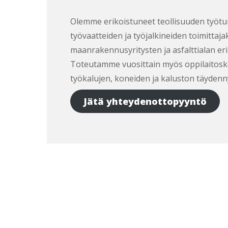
Olemme erikoistuneet teollisuuden työtu
työvaatteiden ja työjalkineiden toimitta
maanrakennusyritysten ja asfalttialan eri
Toteutamme vuosittain myös oppilaitosk
työkalujen, koneiden ja kaluston täydenn
Jätä yhteydenottopyyntö