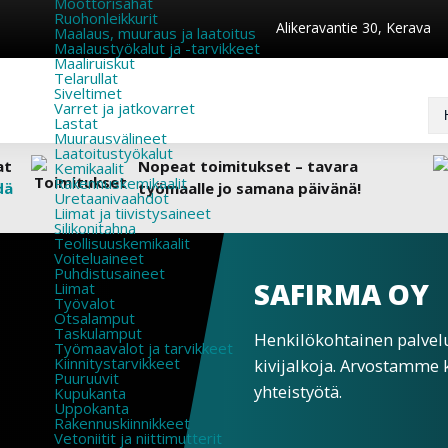
Moottorisahat
Ruohonleikkurit
Alikeravantie 30, Kerava
Maalaus, muuraus ja laatoitus
Maalaustyökalut ja -tarvikkeet
Maaliruiskut
Telarullat
Siveltimet
Varret ja jatkovarret
Lastat
Muurausvälineet
Laatoitustyökalut
at
Nopeat toimitukset – tavara
Kemikaalit
Rakennuskemikaalit
dä
työmaalle jo samana päivänä!
Uretaanivaahdot
Liimat ja tiivistysaineet
Silikonitahna
Teollisuuskemikaalit
Voiteluaineet
Puhdistusaineet
SAFIRMA OY
Liimat
Työvalot
Otsalamput
Taskulamput
Henkilökohtainen palvel
Työmaavalot ja tarvikkeet
Kiinnitys­tarvikkeet
kivijalkoja. Arvostamme 
Puuruuvit
yhteistyötä.
Kupukanta
Uppokanta
Rakennuskiinnikkeet
Vetoniitit ja niittimutterit