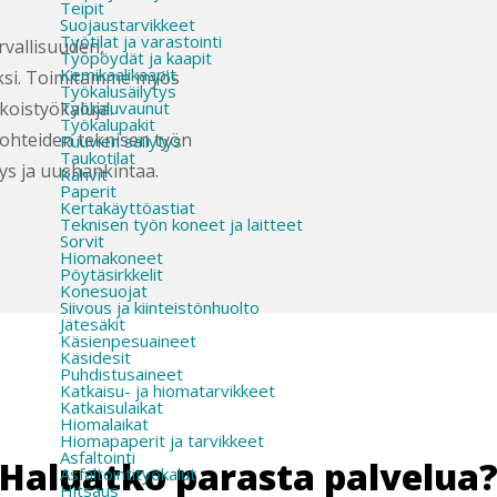
Teipit
Suojaustarvikkeet
Työtilat ja varastointi
rvallisuuden,
Työpöydät ja kaapit
Kemikaalikaapit
jaksi. Toimitamme myös
Työkalusäilytys
koistyökaluja.
Työkaluvaunut
Työkalupakit
ohteiden teknisen työn
Ruuvien säilytys
Taukotilat
ys ja uushankintaa.
Kahvit
Paperit
Kertakäyttöastiat
Teknisen työn koneet ja laitteet
Sorvit
Hiomakoneet
Pöytäsirkkelit
Konesuojat
Siivous ja kiinteistönhuolto
Jätesäkit
Käsienpesuaineet
Käsidesit
Puhdistusaineet
Katkaisu- ja hiomatarvikkeet
Katkaisulaikat
Hiomalaikat
Hiomapaperit ja tarvikkeet
Asfaltointi
Haluatko parasta palvelua
Asfaltointityökalut
Hitsaus