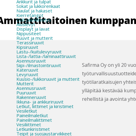
Ankkurit ja tulpat
Sokat ja lukkorenkaat
Naulat ja hakaset
Kierretangot
Ammattitaitoinen kumppan
Dolt piilokiinnitys
Aluslevyt
Displayt ja lavat
Nippusiteet
Ruuvit ja mutterit
Terassiruuvit
Kipsiruuvit
Lastu-/kuitulevyruuvit
Lista-/lattia-/laminaattiruuvit
Asennusruuvit
Safirma Oy on yli 20 vuo
Siipi-/ilmastointiruuvit
Kateruuvit
työturvallisuustuotteid
Levyruuvit
Kuusio-/lukkoruuvit ja mutterit
työtilaratkaisujen yht
Mutterit
Asennusruuvit
ylläpitää kestävää kum
Puuruuvit
Rakenneruuvit
rehellistä ja avointa yht
Ikkuna- ja ankkuriruuvit
Letkut, liittimet ja kiristimet
Vesiletkut
Paineilmaletkut
Paineilmaliittimet
Vesiliittimet
Letkunkiristimet
Teipit ja suojaustarvikkeet