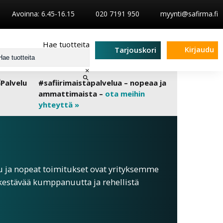
Avoinna: 6.45-16.15
020 7191 950
myynti@safirma.fi
Hae tuotteita
Kirjaudu
Tarjouskori
×
#safiirimaistapalvelua – nopeaa ja
ammattimaista –
ota meihin
yhteyttä »
u ja nopeat toimitukset ovat yrityksemme
kestävää kumppanuutta ja rehellistä