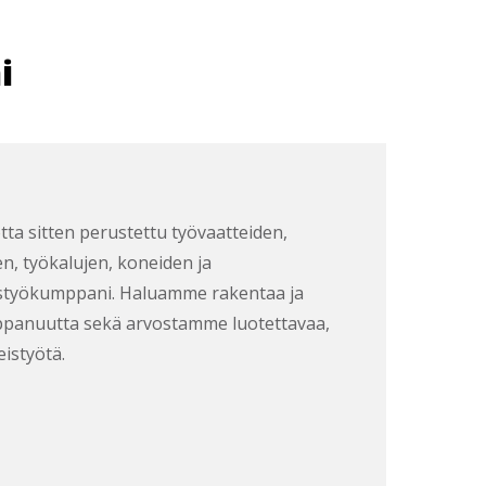
i
tta sitten perustettu työvaatteiden,
en, työkalujen, koneiden ja
eistyökumppani. Haluamme rakentaa ja
ppanuutta sekä arvostamme luotettavaa,
eistyötä.