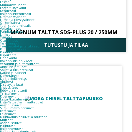
Lastat
Muurausvälineet
Laatoitustyökalut
Kemikaalit
Rakennuskemikaalit
Uretaanivaahdot
Liimat ja tiivistysaineet
Silikonitahna
Teollisuuskemikaalit
Voiteluaineet
MAGNUM TALTTA SDS-PLUS 20 / 250MM
Puhdistusaineet
Liimat
Työvalot
Otsalamput
Taskulamput
TUTUSTU JA TILAA
Työmaavalot ja tarvikkeet
Kiinnitys­tarvikkeet
Puuruuvit
Kupukanta
Uppokanta
Rakennuskiinnikkeet
Vetoniitit ja niittimutterit
Ankkurit ja tulpat
Sokat ja lukkorenkaat
Naulat ja hakaset
Kierretangot
Dolt piilokiinnitys
Aluslevyt
Displayt ja lavat
Nippusiteet
Ruuvit ja mutterit
Terassiruuvit
Kipsiruuvit
Lastu-/kuitulevyruuvit
Lista-/lattia-/laminaattiruuvit
Asennusruuvit
Siipi-/ilmastointiruuvit
Kateruuvit
Levyruuvit
Kuusio-/lukkoruuvit ja mutterit
Mutterit
Asennusruuvit
Puuruuvit
Rakenneruuvit
Ikkuna- ja ankkuriruuvit