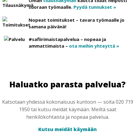
Oman
tilausnäkymän
kautta tilaat helposti
suoraan työmaalle.
Pyydä tunnukset »
Nopeat toimitukset – tavara työmaalle jo
samana päivänä!
#safiirimaistapalvelua – nopeaa ja
ammattimaista –
ota meihin yhteyttä »
Haluatko parasta palvelua?
Katsotaan yhdessä kokonaisuus kuntoon — soita 020 719
1950 tai kutsu meidät käymään. Meiltä saat
henkilökohtaista ja nopeaa palvelua.
Kutsu meidät käymään