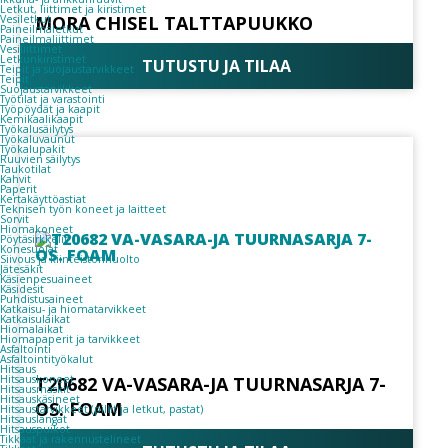
Letkut, liittimet ja kiristimet
MORA CHISEL TALTTAPUUKKO
Vesiletkut
Paineilmaletkut
Paineilmaliittimet
Vesiliittimet
Letkunkiristimet
TUTUSTU JA TILAA
Teipit ja suojaustarvikkeet
Teipit
Suojaustarvikkeet
Työtilat ja varastointi
Työpöydät ja kaapit
Kemikaalikaapit
Työkalusäilytys
Työkaluvaunut
Työkalupakit
Ruuvien säilytys
Taukotilat
Kahvit
Paperit
Kertakäyttöastiat
Teknisen työn koneet ja laitteet
Sorvit
Hiomakoneet
Pöytäsirkkelit
Konesuojat
Siivous ja kiinteistönhuolto
Jätesäkit
Käsienpesuaineet
Käsidesit
Puhdistusaineet
Katkaisu- ja hiomatarvikkeet
Katkaisulaikat
Hiomalaikat
Hiomapaperit ja tarvikkeet
Asfaltointi
Asfaltointityökalut
Hitsaus
T20682 VA-VASARA-JA TUURNASARJA 7-
Hitsauskoneet
Hitsausmaskit
Hitsauskäsineet
OS. FOAM
Hitsaustarvikkeet (pillit ja letkut, pastat)
Hitsauslangat
Hitsauspuikot
Tikkaat ja rakennustelineet