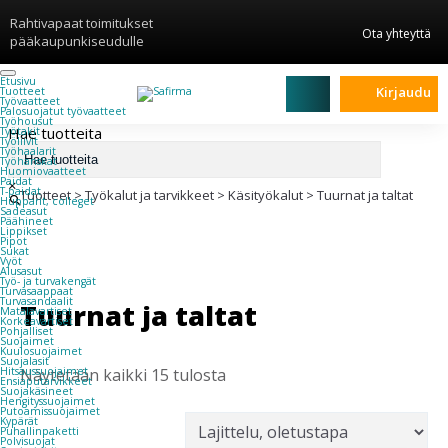
Rahtivapaat toimitukset
Ota yhteyttä
pääkaupunkiseudulle
Etusivu
Kirjaudu
Tuotteet
Työvaatteet
Palosuojatut työvaatteet
Työhousut
Hae tuotteita
Työtakit
Työliivit
Työhaalarit
Työhanskat
Huomiovaatteet
Paidat
×
T-paidat
Tuotteet
>
Työkalut ja tarvikkeet
>
Käsityökalut
>
Tuurnat ja taltat
Hupparit, colleget
Sadeasut
Päähineet
Lippikset
Pipot
Sukat
Vyöt
Alusasut
Työ- ja turvakengät
Turvasaappaat
Turvasandaalit
Tuurnat ja taltat
Matalavartiset
Korkeavartiset
Pohjalliset
Suojaimet
Kuulosuojaimet
Suojalasit
Näytetään kaikki 15 tulosta
Hitsaussuojaimet
Ensiaputarvikkeet
Suojakäsineet
Hengityssuojaimet
Putoamissuojaimet
Kypärät
Puhallinpaketti
Polvisuojat