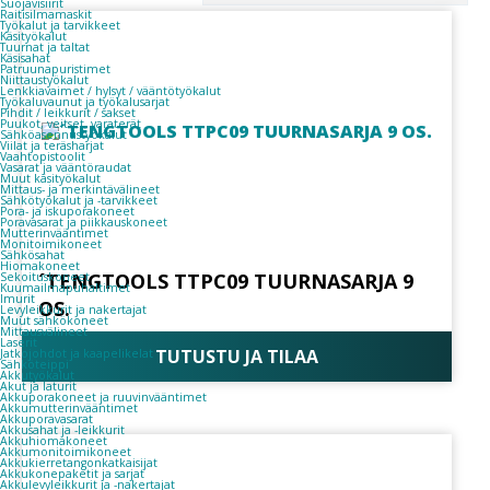
Suojavisiirit
Raitisilmamaskit
Työkalut ja tarvikkeet
Käsityökalut
Tuurnat ja taltat
Käsisahat
Patruunapuristimet
Niittaustyökalut
Lenkkiavaimet / hylsyt / vääntötyökalut
Työkaluvaunut ja työkalusarjat
Pihdit / leikkurit / sakset
Puukot, veitset, varaterät
Sähköasennustyökalut
Viilat ja teräsharjat
Vaahtopistoolit
Vasarat ja vääntöraudat
Muut käsityökalut
Mittaus- ja merkintävälineet
Sähkötyökalut ja -tarvikkeet
Pora- ja iskuporakoneet
Poravasarat ja piikkauskoneet
Mutterinvääntimet
Monitoimikoneet
Sähkösahat
Hiomakoneet
´TENGTOOLS TTPC09 TUURNASARJA 9
Sekoituskoneet
Kuumailmapuhaltimet
Imurit
OS.
Levyleikkurit ja nakertajat
Muut sähkökoneet
Mittausvälineet
Laserit
TUTUSTU JA TILAA
Jatkojohdot ja kaapelikelat
Sähköteippi
Akkutyökalut
Akut ja laturit
Akkuporakoneet ja ruuvinvääntimet
Akkumutterinvääntimet
Akkuporavasarat
Akkusahat ja -leikkurit
Akkuhiomakoneet
Akkumonitoimikoneet
Akkukierretangonkatkaisijat
Akkukonepaketit ja sarjat
Akkulevyleikkurit ja -nakertajat