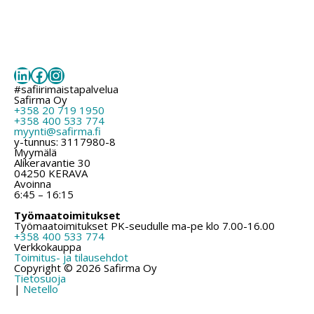
LinkedIn
Facebook
Instagram
#safiirimaistapalvelua
Safirma Oy
+358 20 719 1950
+358 400 533 774
myynti@safirma.fi
y-tunnus: 3117980-8
Myymälä
Alikeravantie 30
04250 KERAVA
Avoinna
6:45 – 16:15
Työmaatoimitukset
Työmaatoimitukset PK-seudulle ma-pe klo 7.00-16.00
+358 400 533 774
Verkkokauppa
Toimitus- ja tilausehdot
Copyright © 2026 Safirma Oy
Tietosuoja
|
Netello