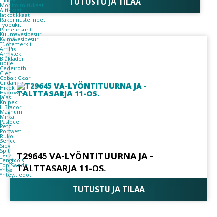
TUTUSTU JA TILAA
Tikkaat
Monitoimitikkaat
A tikkaat
Jatkotikkaat
Rakennustelineet
Työpukit
Painepesurit
Kuumavesipesuri
Kylmävesipesuri
Tuotemerkit
AmPro
Armytek
Blåkläder
Bolle
Cederroth
Clen
Cobalt Gear
Gildan
Hikoki
Hydrowear
Jalas
Knipex
L.Brador
Magnum
Mirka
Paslode
Petzl
Portwest
Ruko
Senco
Sievi
Spit
T29645 VA-LYÖNTITUURNA JA -
Tec7
Tengtools
Top Swede
TALTTASARJA 11-OS.
Yritys
Yhteystiedot
TUTUSTU JA TILAA