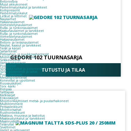
Betonivibra
Muut akkukoneet
Paineilmatyökalut ja tarvikkeet
Kompressorit
Paineilmatyökalut
Letkut ja liittimet
Naulaimet
Hakasnaulaimet
Viimeistelynaulaimet
Rulla- ja runkonaulaimet
Kaasunaulaimet ja tarvikkeet
Rulla- ja runkonaulaimet
Viimeistelynaulaimet
Hakasnaulaimet
Betoni- ja teräsnaulaimet
Naulat, kaasut ja tarvikkeet
Terät ja kärjet
Sahanterät
Pistosahan- ja puukkosahanterät
GEDORE 102 TUURNASARJA
Monitoimikoneen terät
Sirkkelinterät
Vannesahanterät
Poranterät
SDS MAX taltat ja poranterät
TUTUSTU JA TILAA
SDS+ poranterät ja taltat
Puuporanterät
Metalliporanterät
Koneviilat ja upottimet
Ruuvauskärjet
Torx -kärki
Ristipää
Talttapää
Kärkisarjat
Erikoiskärjet
Moottorikäyttöiset metsä- ja puutarhakoneet
Multitrimmerit
Pensasleikkurit
Moottorisahat
Ruohonleikkurit
Maalaus, muuraus ja laatoitus
Maalaustyökalut ja -tarvikkeet
Maaliruiskut
Telarullat
Siveltimet
Varret ja jatkovarret