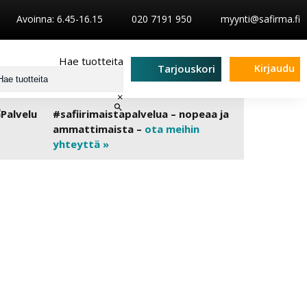
Avoinna: 6.45-16.15
020 7191 950
myynti@safirma.fi
Hae tuotteita
Kirjaudu
Tarjouskori
×
#safiirimaistapalvelua – nopeaa ja
ammattimaista –
ota meihin
yhteyttä »