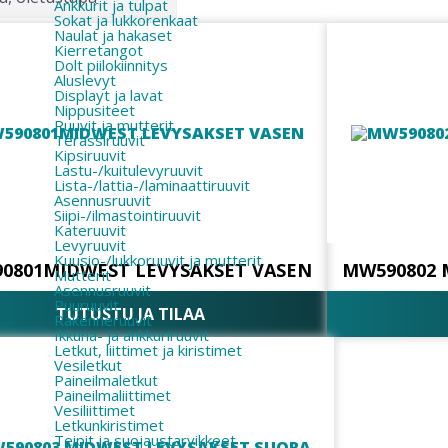
Ankkurit ja tulpat
Sokat ja lukkorenkaat
Naulat ja hakaset
Kierretangot
Dolt piilokiinnitys
Aluslevyt
Displayt ja lavat
Nippusiteet
Ruuvit ja mutterit
Terassiruuvit
Kipsiruuvit
Lastu-/kuitulevyruuvit
Lista-/lattia-/laminaattiruuvit
Asennusruuvit
Siipi-/ilmastointiruuvit
Kateruuvit
Levyruuvit
Kuusio-/lukkoruuvit ja mutterit
0801MIDWEST LEVYSAKSET VASEN
MW590802 
Mutterit
Asennusruuvit
Puuruuvit
TUTUSTU JA TILAA
Rakenneruuvit
Ikkuna- ja ankkuriruuvit
Letkut, liittimet ja kiristimet
Vesiletkut
Paineilmaletkut
Paineilmaliittimet
Vesiliittimet
Letkunkiristimet
Teipit ja suojaustarvikkeet