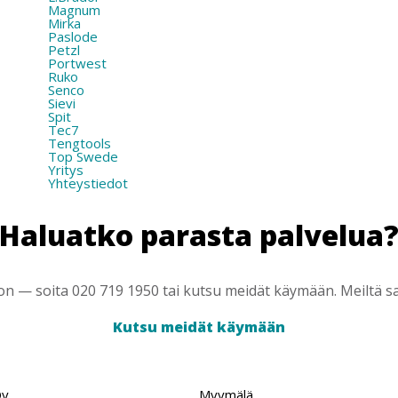
Magnum
Mirka
Paslode
Petzl
Portwest
Ruko
Senco
Sievi
Spit
Tec7
Tengtools
Top Swede
Yritys
Yhteystiedot
Haluatko parasta palvelua
 — soita 020 719 1950 tai kutsu meidät käymään. Meiltä saa
Kutsu meidät käymään
Oy
Myymälä