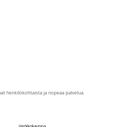
?
t henkilökohtaista ja nopeaa palvelua.
Verkkokauppa