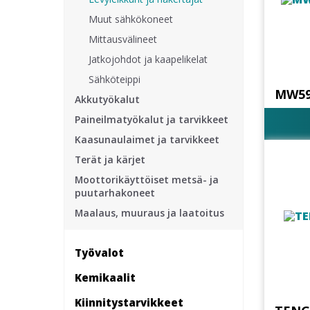
Muut sähkökoneet
Mittausvälineet
Jatkojohdot ja kaapelikelat
Sähköteippi
MW59
Akkutyökalut
Paineilmatyökalut ja tarvikkeet
Kaasunaulaimet ja tarvikkeet
Terät ja kärjet
Moottorikäyttöiset metsä- ja
puutarhakoneet
Maalaus, muuraus ja laatoitus
Työvalot
Kemikaalit
Kiinnitys­tarvikkeet