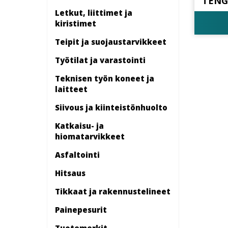
TENG
Letkut, liittimet ja
kiristimet
Teipit ja suojaustarvikkeet
Työtilat ja varastointi
Teknisen työn koneet ja
laitteet
Siivous ja kiinteistönhuolto
Katkaisu- ja
hiomatarvikkeet
Asfaltointi
Hitsaus
Tikkaat ja rakennustelineet
Painepesurit
Tuotemerkit