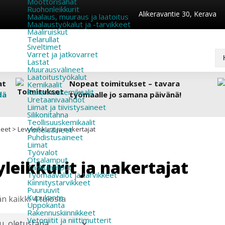
Moottorisahat
Ruohonleikkurit
Alikeravantie 30, Kerava
Maalaus, muuraus ja laatoitus
Maalaustyökalut ja -tarvikkeet
Maaliruiskut
Telarullat
Siveltimet
Varret ja jatkovarret
Lastat
Muurausvälineet
Laatoitustyökalut
at
Nopeat toimitukset – tavara
Kemikaalit
Rakennuskemikaalit
dä
työmaalle jo samana päivänä!
Uretaanivaahdot
Liimat ja tiivistysaineet
Silikonitahna
Teollisuuskemikaalit
keet
>
Levyleikkurit ja nakertajat
Voiteluaineet
Puhdistusaineet
Liimat
Työvalot
Otsalamput
leikkurit ja nakertajat
Taskulamput
Työmaavalot ja tarvikkeet
Kiinnitys­tarvikkeet
Puuruuvit
Kupukanta
n kaikki 4 tulosta
Uppokanta
Rakennuskiinnikkeet
Vetoniitit ja niittimutterit