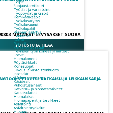
Teipit
Suojaustarvikkeet
Työtilat ja varastointi
Työpöydät ja kaapit
Kemikaalikaapit
Työkalusäilytys
Työkaluvaunut
Työkalupakit
Ruuvien säilytys
0803 MIDWEST LEVYSAKSET SUORA
Taukotilat
Kahvit
Paperit
TUTUSTU JA TILAA
Kertakäyttöastiat
Teknisen työn koneet ja laitteet
Sorvit
Hiomakoneet
Pöytäsirkkelit
Konesuojat
Siivous ja kiinteistönhuolto
Jätesäkit
Käsienpesuaineet
Käsidesit
Puhdistusaineet
Katkaisu- ja hiomatarvikkeet
Katkaisulaikat
Hiomalaikat
Hiomapaperit ja tarvikkeet
Asfaltointi
Asfaltointityökalut
Hitsaus