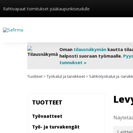
Rahtivapaat toimitukset pääkaupunkiseudulle
Oman
tilausnäkymän
kautta tila
helposti suoraan työmaalle.
Pyy
tunnukset »
Tuotteet
>
Työkalut ja tarvikkeet
>
Sähkötyökalut ja -tarvik
Levy
TUOTTEET
Työvaatteet
Näytetää
Työ- ja turvakengät