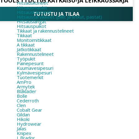
TOOLS TTDCT05 KATKAISU-JA LEIKKAUSSARJA
Hitsauskoneet
Hitsausmaskit
Hitsauskäsineet
TUTUSTU JA TILAA
Hitsaustarvikkeet (pillit ja letkut, pastat)
Hitsauslangat
Hitsauspuikot
Tikkaat ja rakennustelineet
Tikkaat
Monitoimitikkaat
A tikkaat
Jatkotikkaat
Rakennustelineet
Työpukit
Painepesurit
Kuumavesipesuri
Kylmävesipesuri
Tuotemerkit
AmPro
Armytek
Blåkläder
Bolle
Cederroth
Clen
Cobalt Gear
Gildan
Hikoki
Hydrowear
Jalas
Knipex
L.Brador