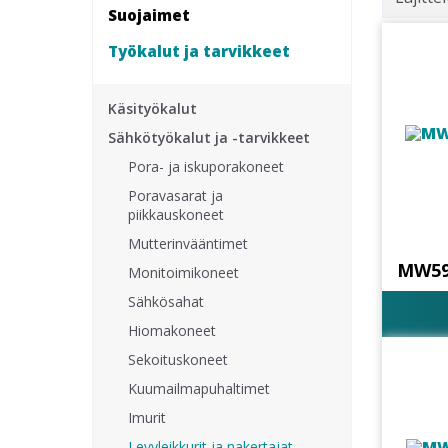
Suojaimet
Työkalut ja tarvikkeet
Käsityökalut
Sähkötyökalut ja -tarvikkeet
Pora- ja iskuporakoneet
Poravasarat ja
piikkauskoneet
Mutterinvääntimet
MW59
Monitoimikoneet
Sähkösahat
Hiomakoneet
Sekoituskoneet
Kuumailmapuhaltimet
Imurit
Levyleikkurit ja nakertajat