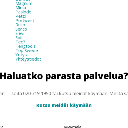
Magnum
Mirka
Paslode
Petzl
Portwest
Ruko
Senco
Sievi
Spit
Tec7
Tengtools
Top Swede
Yritys
Yhteystiedot
Haluatko parasta palvelua
 — soita 020 719 1950 tai kutsu meidät käymään. Meiltä saa
Kutsu meidät käymään
Oy
Myymälä