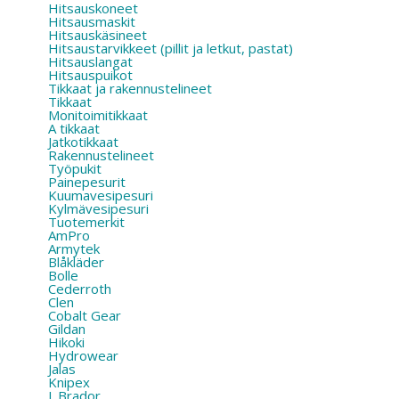
Hitsauskoneet
Hitsausmaskit
Hitsauskäsineet
Hitsaustarvikkeet (pillit ja letkut, pastat)
Hitsauslangat
Hitsauspuikot
Tikkaat ja rakennustelineet
Tikkaat
Monitoimitikkaat
A tikkaat
Jatkotikkaat
Rakennustelineet
Työpukit
Painepesurit
Kuumavesipesuri
Kylmävesipesuri
Tuotemerkit
AmPro
Armytek
Blåkläder
Bolle
Cederroth
Clen
Cobalt Gear
Gildan
Hikoki
Hydrowear
Jalas
Knipex
L.Brador