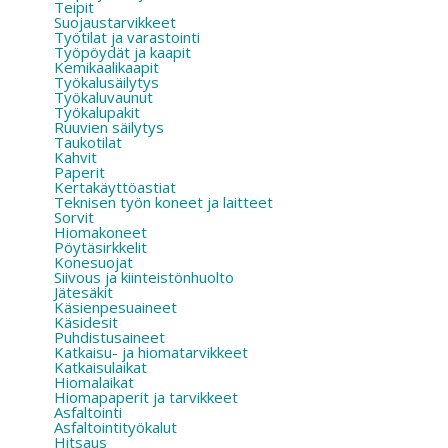
Teipit
Suojaustarvikkeet
Työtilat ja varastointi
Työpöydät ja kaapit
Kemikaalikaapit
Työkalusäilytys
Työkaluvaunut
Työkalupakit
Ruuvien säilytys
Taukotilat
Kahvit
Paperit
Kertakäyttöastiat
Teknisen työn koneet ja laitteet
Sorvit
Hiomakoneet
Pöytäsirkkelit
Konesuojat
Siivous ja kiinteistönhuolto
Jätesäkit
Käsienpesuaineet
Käsidesit
Puhdistusaineet
Katkaisu- ja hiomatarvikkeet
Katkaisulaikat
Hiomalaikat
Hiomapaperit ja tarvikkeet
Asfaltointi
Asfaltointityökalut
Hitsaus