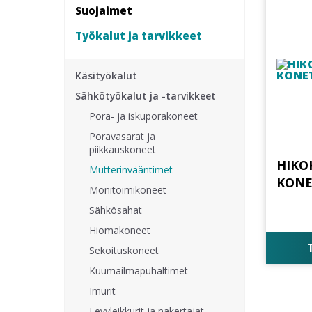
Suojaimet
Työkalut ja tarvikkeet
Käsityökalut
Sähkötyökalut ja -tarvikkeet
Pora- ja iskuporakoneet
Poravasarat ja
piikkauskoneet
HIKO
Mutterinvääntimet
KONE
Monitoimikoneet
Sähkösahat
Hiomakoneet
Sekoituskoneet
Kuumailmapuhaltimet
Imurit
Levyleikkurit ja nakertajat