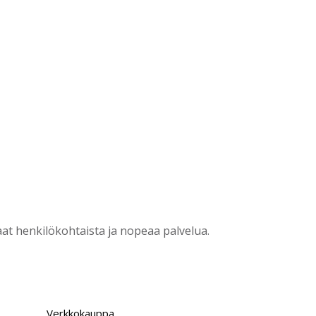
?
t henkilökohtaista ja nopeaa palvelua.
Verkkokauppa