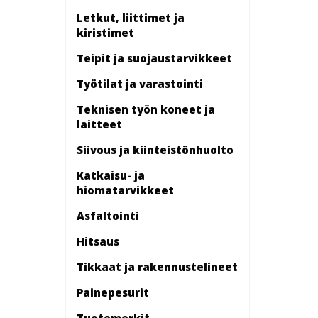
Letkut, liittimet ja
kiristimet
Teipit ja suojaustarvikkeet
Työtilat ja varastointi
Teknisen työn koneet ja
laitteet
Siivous ja kiinteistönhuolto
Katkaisu- ja
hiomatarvikkeet
Asfaltointi
Hitsaus
Tikkaat ja rakennustelineet
Painepesurit
Tuotemerkit