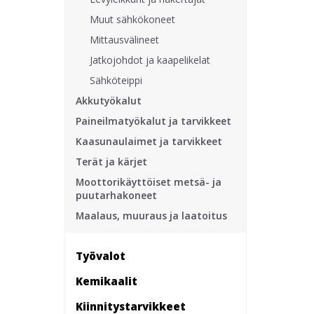
Muut sähkökoneet
Mittausvälineet
Jatkojohdot ja kaapelikelat
Sähköteippi
Akkutyökalut
Paineilmatyökalut ja tarvikkeet
Kaasunaulaimet ja tarvikkeet
Terät ja kärjet
Moottorikäyttöiset metsä- ja
puutarhakoneet
Maalaus, muuraus ja laatoitus
Työvalot
Kemikaalit
Kiinnitys­tarvikkeet