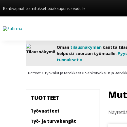
Rahtivapaat toimitukset pääkaupunkiseudulle
Oman
tilausnäkymän
kautta tila
helposti suoraan työmaalle.
Pyy
tunnukset »
Tuotteet
>
Työkalut ja tarvikkeet
>
Sähkötyökalut ja -tarvik
Mut
TUOTTEET
Työvaatteet
Näytetää
Työ- ja turvakengät