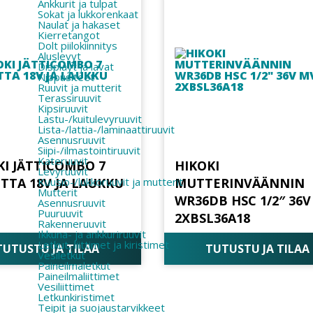
Ankkurit ja tulpat
Sokat ja lukkorenkaat
Naulat ja hakaset
Kierretangot
Dolt piilokiinnitys
Aluslevyt
Displayt ja lavat
Nippusiteet
Ruuvit ja mutterit
Terassiruuvit
Kipsiruuvit
Lastu-/kuitulevyruuvit
Lista-/lattia-/laminaattiruuvit
Asennusruuvit
Siipi-/ilmastointiruuvit
Kateruuvit
KI JÄTTICOMBO 7
HIKOKI
Levyruuvit
Kuusio-/lukkoruuvit ja mutterit
TTA 18V JA LAUKKU
MUTTERINVÄÄNNIN
Mutterit
WR36DB HSC 1/2″ 36V
Asennusruuvit
Puuruuvit
2XBSL36A18
Rakenneruuvit
Ikkuna- ja ankkuriruuvit
Letkut, liittimet ja kiristimet
TUTUSTU JA TILAA
TUTUSTU JA TILAA
Vesiletkut
Paineilmaletkut
Paineilmaliittimet
Vesiliittimet
Letkunkiristimet
Teipit ja suojaustarvikkeet