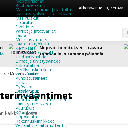
Moottorisahat
Ruohonleikkurit
Alikeravantie 30, Kerava
Maalaus, muuraus ja laatoitus
Maalaustyökalut ja -tarvikkeet
Maaliruiskut
Telarullat
Siveltimet
Varret ja jatkovarret
Lastat
Muurausvälineet
Laatoitustyökalut
at
Nopeat toimitukset – tavara
Kemikaalit
Rakennuskemikaalit
dä
työmaalle jo samana päivänä!
Uretaanivaahdot
Liimat ja tiivistysaineet
Silikonitahna
Teollisuuskemikaalit
keet
>
Mutterinvääntimet
Voiteluaineet
Puhdistusaineet
Liimat
Työvalot
Otsalamput
terinvääntimet
Taskulamput
Työmaavalot ja tarvikkeet
Kiinnitys­tarvikkeet
Puuruuvit
Kupukanta
n kaikki 2 tulosta
Uppokanta
Rakennuskiinnikkeet
Vetoniitit ja niittimutterit