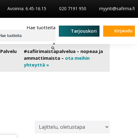
Avoinna: 6.45-16.15
020 7191 950
myynti@safirma.fi
Hae tuotteita
Kirjaudu
Tarjouskori
×
#safiirimaistapalvelua – nopeaa ja
ammattimaista –
ota meihin
yhteyttä »