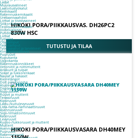
Lastat
Muurausvälineet
Laatoitustyökalut
Kemikaalit
Rakennuskemikaalit
Uretaanivaahdot
Liimat ja tiivistysaineet
HIKOKI PORA/PIIKKAUSVAS. DH26PC2
Silikonitahna
Teollisuuskemikaalit
Voiteluaineet
830W HSC
Puhdistusaineet
Liimat
Työvalot
Otsalamput
TUTUSTU JA TILAA
Taskulamput
Työmaavalot ja tarvikkeet
Kiinnitys­tarvikkeet
Puuruuvit
Kupukanta
Uppokanta
Rakennuskiinnikkeet
Vetoniitit ja niittimutterit
Ankkurit ja tulpat
Sokat ja lukkorenkaat
Naulat ja hakaset
Kierretangot
Dolt piilokiinnitys
Aluslevyt
Displayt ja lavat
Nippusiteet
Ruuvit ja mutterit
Terassiruuvit
Kipsiruuvit
Lastu-/kuitulevyruuvit
Lista-/lattia-/laminaattiruuvit
Asennusruuvit
Siipi-/ilmastointiruuvit
Kateruuvit
Levyruuvit
Kuusio-/lukkoruuvit ja mutterit
Mutterit
HIKOKI PORA/PIIKKAUSVASARA DH40MEY
Asennusruuvit
Puuruuvit
Rakenneruuvit
1150W
Ikkuna- ja ankkuriruuvit