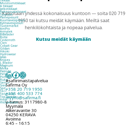
Tikkaat
Monitoimitikkaat
A tikkaat
Jatkotikkaat
Rakennustelineet
Katsotaan yhdessä kokonaisuus kuntoon — soita 020 719
Työpukit
Painepesurit
1950 tai kutsu meidät käymään. Meiltä saat
Kuumavesipesuri
Kylmävesipesuri
Tuotemerkit
henkilökohtaista ja nopeaa palvelua.
AmPro
Armytek
Blåkläder
Bolle
Kutsu meidät käymään
Cederroth
Clen
Cobalt Gear
Gildan
Hikoki
Hydrowear
Jalas
Knipex
L.Brador
Magnum
Mirka
Paslode
LinkedIn
Facebook
Instagram
Petzl
Portwest
#safiirimaistapalvelua
Ruko
Senco
Safirma Oy
Sievi
+358 20 719 1950
Spit
Tec7
+358 400 533 774
Tengtools
myynti@safirma.fi
Top Swede
Yritys
y-tunnus: 3117980-8
Yhteystiedot
Myymälä
Alikeravantie 30
04250 KERAVA
Avoinna
6:45 – 16:15