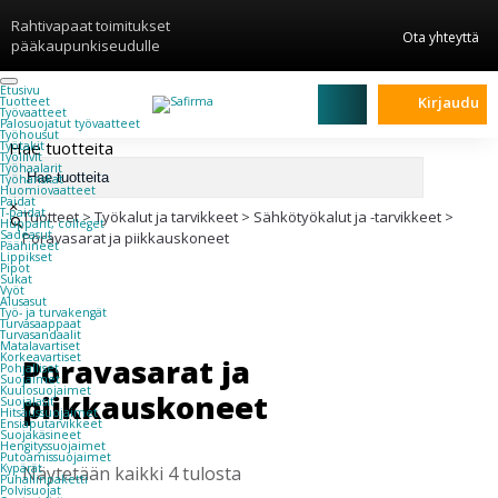
Rahtivapaat toimitukset
Ota yhteyttä
pääkaupunkiseudulle
Etusivu
Kirjaudu
Tuotteet
Työvaatteet
Palosuojatut työvaatteet
Työhousut
Hae tuotteita
Työtakit
Työliivit
Työhaalarit
Työhanskat
Huomiovaatteet
Paidat
×
T-paidat
Tuotteet
>
Työkalut ja tarvikkeet
>
Sähkötyökalut ja -tarvikkeet
>
Hupparit, colleget
Sadeasut
Poravasarat ja piikkauskoneet
Päähineet
Lippikset
Pipot
Sukat
Vyöt
Alusasut
Työ- ja turvakengät
Turvasaappaat
Turvasandaalit
Matalavartiset
Korkeavartiset
Poravasarat ja
Pohjalliset
Suojaimet
Kuulosuojaimet
piikkauskoneet
Suojalasit
Hitsaussuojaimet
Ensiaputarvikkeet
Suojakäsineet
Hengityssuojaimet
Putoamissuojaimet
Kypärät
Näytetään kaikki 4 tulosta
Puhallinpaketti
Polvisuojat