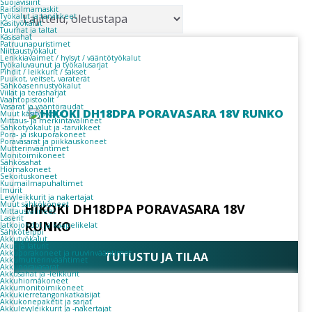
Suojavisiirit
Raitisilmamaskit
Työkalut ja tarvikkeet
Käsityökalut
Tuurnat ja taltat
Käsisahat
Patruunapuristimet
Niittaustyökalut
Lenkkiavaimet / hylsyt / vääntötyökalut
Työkaluvaunut ja työkalusarjat
Pihdit / leikkurit / sakset
Puukot, veitset, varaterät
Sähköasennustyökalut
Viilat ja teräsharjat
Vaahtopistoolit
Vasarat ja vääntöraudat
Muut käsityökalut
Mittaus- ja merkintävälineet
Sähkötyökalut ja -tarvikkeet
Pora- ja iskuporakoneet
Poravasarat ja piikkauskoneet
Mutterinvääntimet
Monitoimikoneet
Sähkösahat
Hiomakoneet
Sekoituskoneet
Kuumailmapuhaltimet
Imurit
Levyleikkurit ja nakertajat
Muut sähkökoneet
HIKOKI DH18DPA PORAVASARA 18V
Mittausvälineet
Laserit
RUNKO
Jatkojohdot ja kaapelikelat
Sähköteippi
Akkutyökalut
Akut ja laturit
Akkuporakoneet ja ruuvinvääntimet
TUTUSTU JA TILAA
Akkumutterinvääntimet
Akkuporavasarat
Akkusahat ja -leikkurit
Akkuhiomakoneet
Akkumonitoimikoneet
Akkukierretangonkatkaisijat
Akkukonepaketit ja sarjat
Akkulevyleikkurit ja -nakertajat