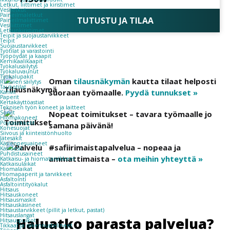
Letkut, liittimet ja kiristimet
Vesiletkut
Paineilmaletkut
TUTUSTU JA TILAA
Paineilmaliittimet
Vesiliittimet
Letkunkiristimet
Teipit ja suojaustarvikkeet
Teipit
Suojaustarvikkeet
Työtilat ja varastointi
Työpöydät ja kaapit
Kemikaalikaapit
Työkalusäilytys
Työkaluvaunut
Työkalupakit
Oman
tilausnäkymän
kautta tilaat helposti
Ruuvien säilytys
Taukotilat
suoraan työmaalle.
Pyydä tunnukset »
Kahvit
Paperit
Kertakäyttöastiat
Teknisen työn koneet ja laitteet
Sorvit
Nopeat toimitukset – tavara työmaalle jo
Hiomakoneet
Pöytäsirkkelit
samana päivänä!
Konesuojat
Siivous ja kiinteistönhuolto
Jätesäkit
Käsienpesuaineet
#safiirimaistapalvelua – nopeaa ja
Käsidesit
Puhdistusaineet
ammattimaista –
ota meihin yhteyttä »
Katkaisu- ja hiomatarvikkeet
Katkaisulaikat
Hiomalaikat
Hiomapaperit ja tarvikkeet
Asfaltointi
Asfaltointityökalut
Hitsaus
Hitsauskoneet
Hitsausmaskit
Hitsauskäsineet
Hitsaustarvikkeet (pillit ja letkut, pastat)
Hitsauslangat
Haluatko parasta palvelua?
Hitsauspuikot
Tikkaat ja rakennustelineet