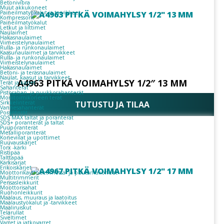
Betonivibra
Muut akkukoneet
Paineilmatyökalut ja tarvikkeet
Kompressorit
Paineilmatyökalut
Letkut ja liittimet
Naulaimet
Hakasnaulaimet
Viimeistelynaulaimet
Rulla- ja runkonaulaimet
Kaasunaulaimet ja tarvikkeet
Rulla- ja runkonaulaimet
Viimeistelynaulaimet
Hakasnaulaimet
Betoni- ja teräsnaulaimet
Naulat, kaasut ja tarvikkeet
A4963 PITKÄ VOIMAHYLSY 1/2″ 13 MM
Terät ja kärjet
Sahanterät
Pistosahan- ja puukkosahanterät
Monitoimikoneen terät
Sirkkelinterät
TUTUSTU JA TILAA
Vannesahanterät
Poranterät
SDS MAX taltat ja poranterät
SDS+ poranterät ja taltat
Puuporanterät
Metalliporanterät
Koneviilat ja upottimet
Ruuvauskärjet
Torx -kärki
Ristipää
Talttapää
Kärkisarjat
Erikoiskärjet
Moottorikäyttöiset metsä- ja puutarhakoneet
Multitrimmerit
Pensasleikkurit
Moottorisahat
Ruohonleikkurit
Maalaus, muuraus ja laatoitus
Maalaustyökalut ja -tarvikkeet
Maaliruiskut
Telarullat
Siveltimet
Varret ja jatkovarret