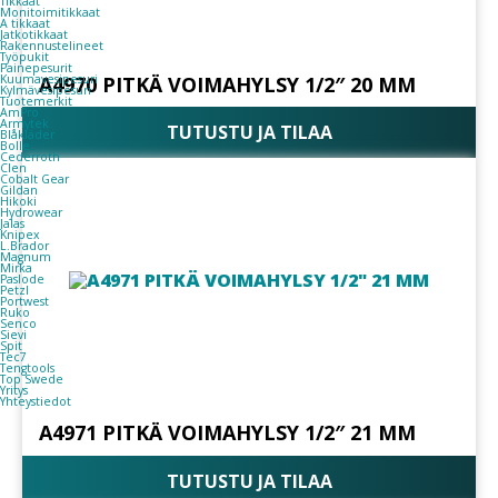
Tikkaat
Monitoimitikkaat
A tikkaat
Jatkotikkaat
Rakennustelineet
Työpukit
Painepesurit
A4970 PITKÄ VOIMAHYLSY 1/2″ 20 MM
Kuumavesipesuri
Kylmävesipesuri
Tuotemerkit
AmPro
Armytek
TUTUSTU JA TILAA
Blåkläder
Bolle
Cederroth
Clen
Cobalt Gear
Gildan
Hikoki
Hydrowear
Jalas
Knipex
L.Brador
Magnum
Mirka
Paslode
Petzl
Portwest
Ruko
Senco
Sievi
Spit
Tec7
Tengtools
Top Swede
Yritys
Yhteystiedot
A4971 PITKÄ VOIMAHYLSY 1/2″ 21 MM
TUTUSTU JA TILAA