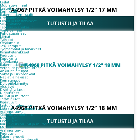
Lastat
Muurausvälineet
A4967 PITKÄ VOIMAHYLSY 1/2″ 17 MM
Laatoitustyökalut
Kemikaalit
Rakennuskemikaalit
Uretaanivaahdot
Liimat ja tiivistysaineet
TUTUSTU JA TILAA
Silikonitahna
Teollisuuskemikaalit
Voiteluaineet
Puhdistusaineet
Liimat
Työvalot
Otsalamput
Taskulamput
Työmaavalot ja tarvikkeet
Kiinnitys­tarvikkeet
Puuruuvit
Kupukanta
Uppokanta
Rakennuskiinnikkeet
Vetoniitit ja niittimutterit
Ankkurit ja tulpat
Sokat ja lukkorenkaat
Naulat ja hakaset
Kierretangot
Dolt piilokiinnitys
Aluslevyt
Displayt ja lavat
Nippusiteet
Ruuvit ja mutterit
Terassiruuvit
Kipsiruuvit
Lastu-/kuitulevyruuvit
A4968 PITKÄ VOIMAHYLSY 1/2″ 18 MM
Lista-/lattia-/laminaattiruuvit
Asennusruuvit
Siipi-/ilmastointiruuvit
Kateruuvit
TUTUSTU JA TILAA
Levyruuvit
Kuusio-/lukkoruuvit ja mutterit
Mutterit
Asennusruuvit
Puuruuvit
Rakenneruuvit
Ikkuna- ja ankkuriruuvit