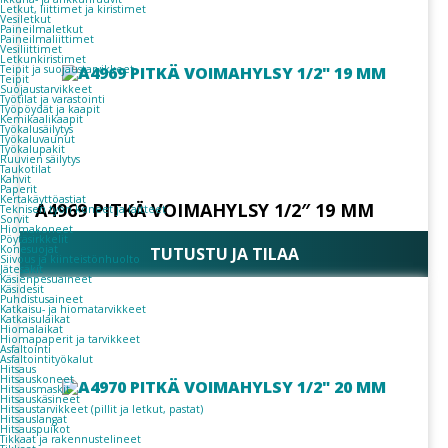
Letkut, liittimet ja kiristimet
Vesiletkut
Paineilmaletkut
Paineilmaliittimet
Vesiliittimet
Letkunkiristimet
Teipit ja suojaustarvikkeet
Teipit
Suojaustarvikkeet
Työtilat ja varastointi
Työpöydät ja kaapit
Kemikaalikaapit
Työkalusäilytys
Työkaluvaunut
Työkalupakit
Ruuvien säilytys
Taukotilat
Kahvit
Paperit
Kertakäyttöastiat
A4969 PITKÄ VOIMAHYLSY 1/2″ 19 MM
Teknisen työn koneet ja laitteet
Sorvit
Hiomakoneet
Pöytäsirkkelit
Konesuojat
TUTUSTU JA TILAA
Siivous ja kiinteistönhuolto
Jätesäkit
Käsienpesuaineet
Käsidesit
Puhdistusaineet
Katkaisu- ja hiomatarvikkeet
Katkaisulaikat
Hiomalaikat
Hiomapaperit ja tarvikkeet
Asfaltointi
Asfaltointityökalut
Hitsaus
Hitsauskoneet
Hitsausmaskit
Hitsauskäsineet
Hitsaustarvikkeet (pillit ja letkut, pastat)
Hitsauslangat
Hitsauspuikot
Tikkaat ja rakennustelineet