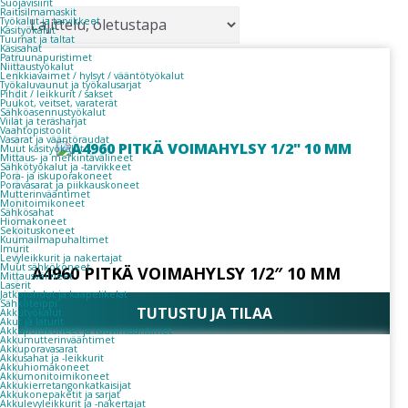
Suojavisiirit
Raitisilmamaskit
Työkalut ja tarvikkeet
Käsityökalut
Tuurnat ja taltat
Käsisahat
Patruunapuristimet
Niittaustyökalut
Lenkkiavaimet / hylsyt / vääntötyökalut
Työkaluvaunut ja työkalusarjat
Pihdit / leikkurit / sakset
Puukot, veitset, varaterät
Sähköasennustyökalut
Viilat ja teräsharjat
Vaahtopistoolit
Vasarat ja vääntöraudat
Muut käsityökalut
Mittaus- ja merkintävälineet
Sähkötyökalut ja -tarvikkeet
Pora- ja iskuporakoneet
Poravasarat ja piikkauskoneet
Mutterinvääntimet
Monitoimikoneet
Sähkösahat
Hiomakoneet
Sekoituskoneet
Kuumailmapuhaltimet
Imurit
Levyleikkurit ja nakertajat
Muut sähkökoneet
A4960 PITKÄ VOIMAHYLSY 1/2″ 10 MM
Mittausvälineet
Laserit
Jatkojohdot ja kaapelikelat
Sähköteippi
TUTUSTU JA TILAA
Akkutyökalut
Akut ja laturit
Akkuporakoneet ja ruuvinvääntimet
Akkumutterinvääntimet
Akkuporavasarat
Akkusahat ja -leikkurit
Akkuhiomakoneet
Akkumonitoimikoneet
Akkukierretangonkatkaisijat
Akkukonepaketit ja sarjat
Akkulevyleikkurit ja -nakertajat