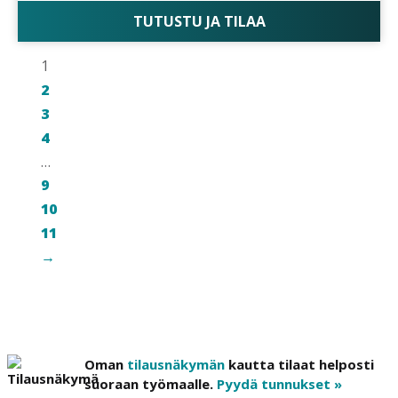
TUTUSTU JA TILAA
1
2
3
4
…
9
10
11
→
Oman
tilausnäkymän
kautta tilaat helposti
suoraan työmaalle.
Pyydä tunnukset »