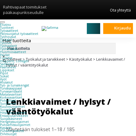
Rahtivapaat toimitukset
Ota yhteyttä
pääkaupunkiseudulle
Etusivu
Kirjaudu
Tuotteet
Työvaatteet
Palosuojatut työvaatteet
Työhousut
Hae tuotteita
Työtakit
Työliivit
Työhaalarit
Työhanskat
Huomiovaatteet
Paidat
×
T-paidat
Tuotteet
>
Työkalut ja tarvikkeet
>
Käsityökalut
>
Lenkkiavaimet /
Hupparit, colleget
Sadeasut
hylsyt / vääntötyökalut
Päähineet
Lippikset
Pipot
Sukat
Vyöt
Alusasut
Työ- ja turvakengät
Turvasaappaat
Turvasandaalit
Matalavartiset
Korkeavartiset
Lenkkiavaimet / hylsyt /
Pohjalliset
Suojaimet
Kuulosuojaimet
vääntötyökalut
Suojalasit
Hitsaussuojaimet
Ensiaputarvikkeet
Suojakäsineet
Hengityssuojaimet
Putoamissuojaimet
Kypärät
Näytetään tulokset 1–18 / 185
Puhallinpaketti
Polvisuojat