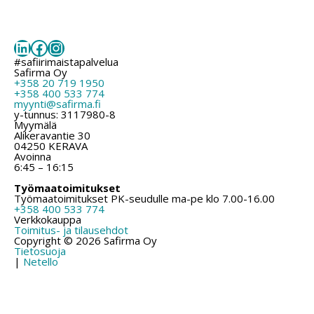
LinkedIn
Facebook
Instagram
#safiirimaistapalvelua
Safirma Oy
+358 20 719 1950
+358 400 533 774
myynti@safirma.fi
y-tunnus: 3117980-8
Myymälä
Alikeravantie 30
04250 KERAVA
Avoinna
6:45 – 16:15
Työmaatoimitukset
Työmaatoimitukset PK-seudulle ma-pe klo 7.00-16.00
+358 400 533 774
Verkkokauppa
Toimitus- ja tilausehdot
Copyright © 2026 Safirma Oy
Tietosuoja
|
Netello