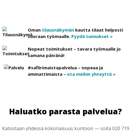
Oman
tilausnäkymän
kautta tilaat helposti
suoraan työmaalle.
Pyydä tunnukset »
Nopeat toimitukset – tavara työmaalle jo
samana päivänä!
#safiirimaistapalvelua – nopeaa ja
ammattimaista –
ota meihin yhteyttä »
Haluatko parasta palvelua?
Katsotaan yhdessä kokonaisuus kuntoon — soita 020 719