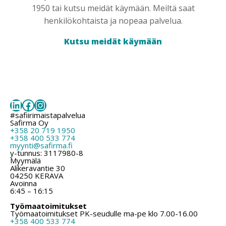
1950 tai kutsu meidät käymään. Meiltä saat
henkilökohtaista ja nopeaa palvelua.
Kutsu meidät käymään
LinkedIn
Facebook
Instagram
#safiirimaistapalvelua
Safirma Oy
+358 20 719 1950
+358 400 533 774
myynti@safirma.fi
y-tunnus: 3117980-8
Myymälä
Alikeravantie 30
04250 KERAVA
Avoinna
6:45 – 16:15
Työmaatoimitukset
Työmaatoimitukset PK-seudulle ma-pe klo 7.00-16.00
+358 400 533 774