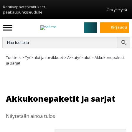
Rahtivapaat toimitukset
Ota yhteyttä
pääkaupunkiseudulle
Kirjaudu
Tuotteet
>
Työkalut ja tarvikkeet
>
Akkutyökalut
>
Akkukonepaketit
ja sarjat
Akkukonepaketit ja sarjat
Näytetään ainoa tulos