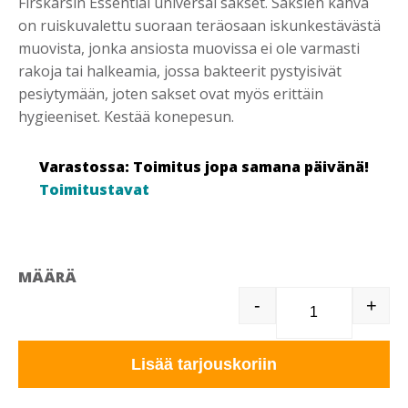
Firskarsin Essential universal sakset. Saksien kahva
on ruiskuvalettu suoraan teräosaan iskunkestävästä
muovista, jonka ansiosta muovissa ei ole varmasti
rakoja tai halkeamia, jossa bakteerit pystyisivät
pesiytymään, joten sakset ovat myös erittäin
hygieeniset. Kestää konepesun.
Varastossa: Toimitus jopa samana päivänä!
Toimitustavat
MÄÄRÄ
-
+
FISKARS ESS
Lisää tarjouskoriin