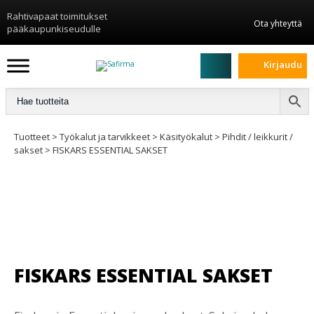
Rahtivapaat toimitukset
Ota yhteyttä
pääkaupunkiseudulle
Kirjaudu
Tuotteet
>
Työkalut ja tarvikkeet
>
Käsityökalut
>
Pihdit / leikkurit /
sakset
>
FISKARS ESSENTIAL SAKSET
FISKARS ESSENTIAL SAKSET