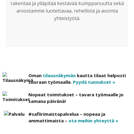
rakentaa ja ylläpitää kestävää kumppanuutta sekä
arvostamme luotettavaa, rehellistä ja avointa
yhteistyötä.
Oman
tilausnäkymän
kautta tilaat helposti
suoraan työmaalle.
Pyydä tunnukset »
Nopeat toimitukset – tavara työmaalle jo
samana päivänä!
#safiirimaistapalvelua – nopeaa ja
ammattimaista –
ota meihin yhteyttä »