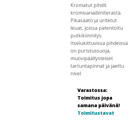
Kromatut pihdit
kromivanadiiniterästä.
Pikasäätö ja uritetut
leuat, joissa patentoitu
putkikiinnitys.
Itselukittuvissa pihdeissä
on puristussuoja,
muovipäällysteiset
tartuntapinnat ja jaettu
nivel
Varastossa:
Toimitus jopa
samana päivänä!
Toimitustavat