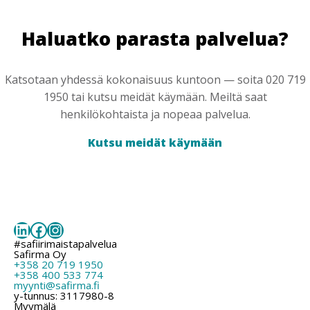
Haluatko parasta palvelua?
Katsotaan yhdessä kokonaisuus kuntoon — soita 020 719
1950 tai kutsu meidät käymään. Meiltä saat
henkilökohtaista ja nopeaa palvelua.
Kutsu meidät käymään
LinkedIn
Facebook
Instagram
#safiirimaistapalvelua
Safirma Oy
+358 20 719 1950
+358 400 533 774
myynti@safirma.fi
y-tunnus: 3117980-8
Myymälä