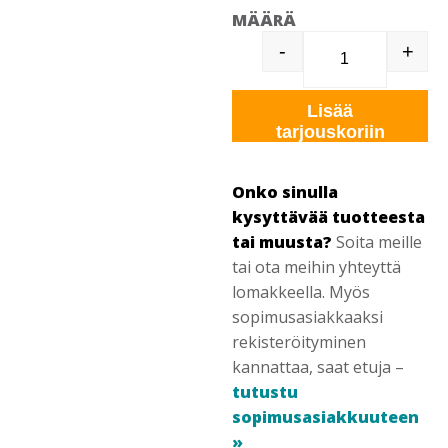
MÄÄRÄ
-
+
KNIPEX 8701
Lisää
tarjouskoriin
Onko sinulla
kysyttävää tuotteesta
tai muusta?
Soita meille
tai ota meihin yhteyttä
lomakkeella. Myös
sopimusasiakkaaksi
rekisteröityminen
kannattaa, saat etuja –
tutustu
sopimusasiakkuuteen
»