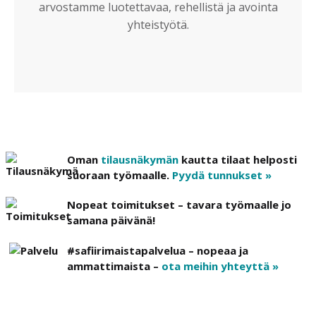
arvostamme luotettavaa, rehellistä ja avointa
yhteistyötä.
Oman
tilausnäkymän
kautta tilaat helposti
suoraan työmaalle.
Pyydä tunnukset »
Nopeat toimitukset – tavara työmaalle jo
samana päivänä!
#safiirimaistapalvelua – nopeaa ja
ammattimaista –
ota meihin yhteyttä »