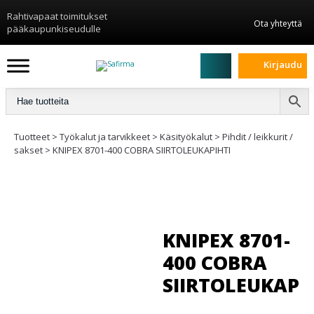
Rahtivapaat toimitukset
Ota yhteyttä
pääkaupunkiseudulle
Kirjaudu
Tuotteet
>
Työkalut ja tarvikkeet
>
Käsityökalut
>
Pihdit / leikkurit /
sakset
>
KNIPEX 8701-400 COBRA SIIRTOLEUKAPIHTI
KNIPEX 8701-
400 COBRA
SIIRTOLEUKAPI