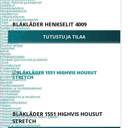
Letkut, liittimet ja kiristimet
Vesiletkut
Paineilmaletkut
Paineilmaliittimet
Vesiliittimet
Letkunkiristimet
Teipit ja suojaustarvikkeet
Teipit
BLÅKLÄDER HENKSELIT 4009
Suojaustarvikkeet
Työtilat ja varastointi
Työpöydät ja kaapit
Kemikaalikaapit
TUTUSTU JA TILAA
Työkalusäilytys
Työkaluvaunut
Työkalupakit
Ruuvien säilytys
Taukotilat
Kahvit
Paperit
Kertakäyttöastiat
Teknisen työn koneet ja laitteet
Sorvit
Hiomakoneet
Pöytäsirkkelit
Konesuojat
Siivous ja kiinteistönhuolto
Jätesäkit
Käsienpesuaineet
Käsidesit
Puhdistusaineet
Katkaisu- ja hiomatarvikkeet
Katkaisulaikat
Hiomalaikat
Hiomapaperit ja tarvikkeet
Asfaltointi
Asfaltointityökalut
Hitsaus
Hitsauskoneet
Hitsausmaskit
BLÅKLÄDER 1551 HIGHVIS HOUSUT
Hitsauskäsineet
Hitsaustarvikkeet (pillit ja letkut, pastat)
STRETCH
Hitsauslangat
Hitsauspuikot
Tikkaat ja rakennustelineet