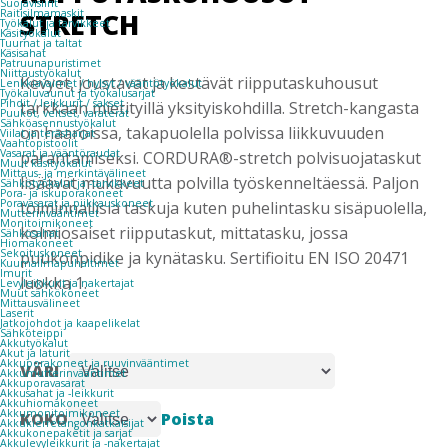
Suojavisiirit
STRETCH
Raitisilmamaskit
Työkalut ja tarvikkeet
Käsityökalut
Tuurnat ja taltat
Käsisahat
Patruunapuristimet
Niittaustyökalut
Kevyet, joustavat ja kestävät riipputaskuhousut
Lenkkiavaimet / hylsyt / vääntötyökalut
Työkaluvaunut ja työkalusarjat
Pihdit / leikkurit / sakset
tarkkaan mietityillä yksityiskohdilla. Stretch-kangasta
Puukot, veitset, varaterät
Sähköasennustyökalut
on haaroissa, takapuolella polvissa liikkuvuuden
Viilat ja teräsharjat
Vaahtopistoolit
Vasarat ja vääntöraudat
parantamiseksi. CORDURA®-stretch polvisuojataskut
Muut käsityökalut
Mittaus- ja merkintävälineet
lisäävät mukavuutta polvilla työskenneltäessä. Paljon
Sähkötyökalut ja -tarvikkeet
Pora- ja iskuporakoneet
Poravasarat ja piikkauskoneet
toiminnallisia taskuja kuten puhelintasku sisäpuolella,
Mutterinvääntimet
Monitoimikoneet
kolmiosaiset riipputaskut, mittatasku, jossa
Sähkösahat
Hiomakoneet
Sekoituskoneet
puukonpidike ja kynätasku. Sertifioitu EN ISO 20471
Kuumailmapuhaltimet
Imurit
luokka 1.
Levyleikkurit ja nakertajat
Muut sähkökoneet
Mittausvälineet
Laserit
Jatkojohdot ja kaapelikelat
Sähköteippi
Akkutyökalut
Akut ja laturit
Akkuporakoneet ja ruuvinvääntimet
VÄRI
Akkumutterinvääntimet
Akkuporavasarat
Akkusahat ja -leikkurit
Akkuhiomakoneet
Akkumonitoimikoneet
Poista
KOKO
Akkukierretangonkatkaisijat
Akkukonepaketit ja sarjat
Akkulevyleikkurit ja -nakertajat