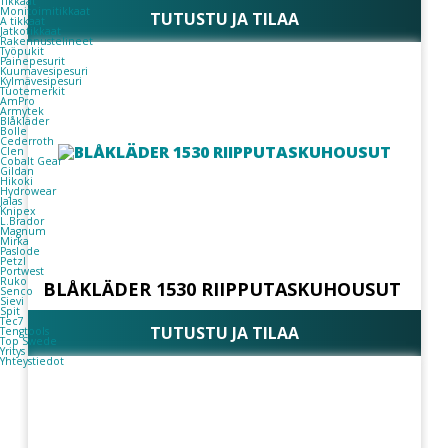
Tikkaat
Monitoimitikkaat
TUTUSTU JA TILAA
A tikkaat
Jatkotikkaat
Rakennustelineet
Työpukit
Painepesurit
Kuumavesipesuri
Kylmävesipesuri
Tuotemerkit
AmPro
Armytek
Blåkläder
Bolle
Cederroth
Clen
Cobalt Gear
Gildan
Hikoki
Hydrowear
Jalas
Knipex
L.Brador
Magnum
Mirka
Paslode
Petzl
Portwest
Ruko
BLÅKLÄDER 1530 RIIPPUTASKUHOUSUT
Senco
Sievi
Spit
Tec7
TUTUSTU JA TILAA
Tengtools
Top Swede
Yritys
Yhteystiedot