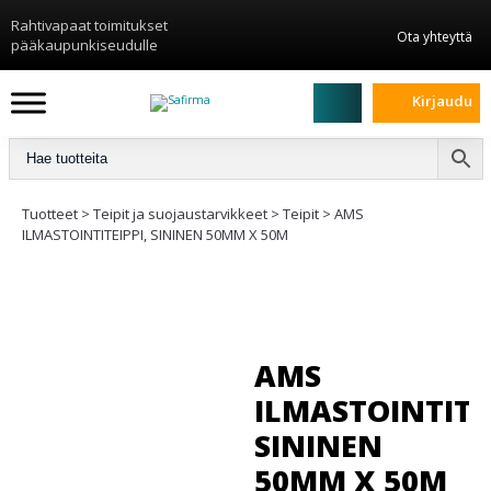
Rahtivapaat toimitukset
Ota yhteyttä
pääkaupunkiseudulle
Kirjaudu
Tuotteet
>
Teipit ja suojaustarvikkeet
>
Teipit
>
AMS
ILMASTOINTITEIPPI, SININEN 50MM X 50M
AMS
ILMASTOINTITEI
SININEN
50MM X 50M