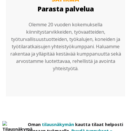
Parasta palvelua
Olemme 20 vuoden kokemuksella
kiinnitystarvikkeiden, työvaatteiden,
työturvallisuustuotteiden, työkalujen, koneiden ja
työtilaratkaisujen yhteistyökumppani. Haluamme
rakentaa ja ylläpitää kestävää kumppanuutta sekä
arvostamme luotettavaa, rehellistä ja avointa
yhteistyötä.
Oman
tilausnäkymän
kautta tilaat helposti
suoraan työmaalle.
Pyydä tunnukset »