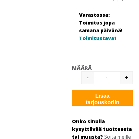
Varastossa:
Toimitus jopa
samana päivänä!
Toimitustavat
MÄÄRÄ
-
+
AMS ILMASTO
Lisää
tarjouskoriin
Onko sinulla
kysyttävää tuotteesta
tai muusta?
Soita meille