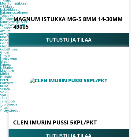
Tikkaat
Monitoimitikkaat
A tikkaat
Jatkotikkaat
Rakennustelineet
Työpukit
MAGNUM ISTUKKA MG-5 8MM 14-30MM
Painepesurit
Kuumavesipesuri
Kylmävesipesuri
49005
Tuotemerkit
AmPro
Armytek
Blåkläder
TUTUSTU JA TILAA
Bolle
Cederroth
Clen
Cobalt Gear
Gildan
Hikoki
Hydrowear
Jalas
Knipex
L.Brador
Magnum
Mirka
Paslode
Petzl
Portwest
Ruko
Senco
Sievi
Spit
Tec7
Tengtools
Top Swede
Yritys
Yhteystiedot
CLEN IMURIN PUSSI 5KPL/PKT
TUTUSTU JA TILAA