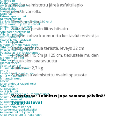
Suojavisiirit
Raitisilmamaskit
Suomessa valmistettu järeä asfalttilapio
Työkalut ja tarvikkeet
Käsityökalut
teräsputkivarrella.
Tuurnat ja taltat
Käsisahat
Patruunapuristimet
Niittaustyökalut
Teräsputkivarsi
Lenkkiavaimet / hylsyt / vääntötyökalut
Työkaluvaunut ja työkalusarjat
Pihdit / leikkurit / sakset
Varren ja pesän liitos hitsattu
Puukot, veitset, varaterät
Sähköasennustyökalut
Viilat ja teräsharjat
Lapion kahva kuumuutta kestävää terästä ja
Vaahtopistoolit
Vasarat ja vääntöraudat
puuta
Muut käsityökalut
Mittaus- ja merkintävälineet
Pesä karkaistua terästä, leveys 32 cm
Sähkötyökalut ja -tarvikkeet
Pora- ja iskuporakoneet
Poravasarat ja piikkauskoneet
Pituudet 115 cm ja 125 cm, tiedustele muiden
Mutterinvääntimet
Monitoimikoneet
pituuksien saatavuutta
Sähkösahat
Hiomakoneet
Sekoituskoneet
Paino alk. 2,7 kg
Kuumailmapuhaltimet
Imurit
Levyleikkurit ja nakertajat
Suomessa valmistettu Avainlipputuote
Muut sähkökoneet
Mittausvälineet
Laserit
Jatkojohdot ja kaapelikelat
Sähköteippi
Akkutyökalut
Akut ja laturit
Akkuporakoneet ja ruuvinvääntimet
Varastossa: Toimitus jopa samana päivänä!
Akkumutterinvääntimet
Akkuporavasarat
Toimitustavat
Akkusahat ja -leikkurit
Akkuhiomakoneet
Akkumonitoimikoneet
Akkukierretangonkatkaisijat
Akkukonepaketit ja sarjat
Akkulevyleikkurit ja -nakertajat