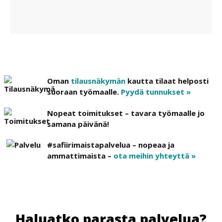
Oman
tilausnäkymän
kautta tilaat helposti
suoraan työmaalle.
Pyydä tunnukset »
Nopeat toimitukset – tavara työmaalle jo
samana päivänä!
#safiirimaistapalvelua – nopeaa ja
ammattimaista –
ota meihin yhteyttä »
Haluatko parasta palvelua?