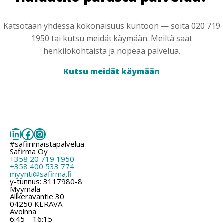
Katsotaan yhdessä kokonaisuus kuntoon — soita 020 719
1950 tai kutsu meidät käymään. Meiltä saat
henkilökohtaista ja nopeaa palvelua.
Kutsu meidät käymään
LinkedIn
Facebook
Instagram
#safiirimaistapalvelua
Safirma Oy
+358 20 719 1950
+358 400 533 774
myynti@safirma.fi
y-tunnus: 3117980-8
Myymälä
Alikeravantie 30
04250 KERAVA
Avoinna
6:45 – 16:15