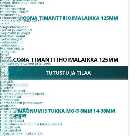
Letkut, liittimet ja kiristimet
Vesiletkut
Paineilmaletkut
Paineilmaliittimet
Vesiliittimet
Letkunkiristimet
Teipit ja suojaustarvikkeet
Teipit
Suojaustarvikkeet
Työtilat ja varastointi
Työpöydät ja kaapit
Kemikaalikaapit
Työkalusäilytys
Työkaluvaunut
Työkalupakit
Ruuvien säilytys
Taukotilat
Kahvit
Paperit
CONA TIMANTTIHOIMALAIKKA 125MM
Kertakäyttöastiat
Teknisen työn koneet ja laitteet
Sorvit
Hiomakoneet
TUTUSTU JA TILAA
Pöytäsirkkelit
Konesuojat
Siivous ja kiinteistönhuolto
Jätesäkit
Käsienpesuaineet
Käsidesit
Puhdistusaineet
Katkaisu- ja hiomatarvikkeet
Katkaisulaikat
Hiomalaikat
Hiomapaperit ja tarvikkeet
Asfaltointi
Asfaltointityökalut
Hitsaus
Hitsauskoneet
Hitsausmaskit
Hitsauskäsineet
Hitsaustarvikkeet (pillit ja letkut, pastat)
Hitsauslangat
Hitsauspuikot
Tikkaat ja rakennustelineet