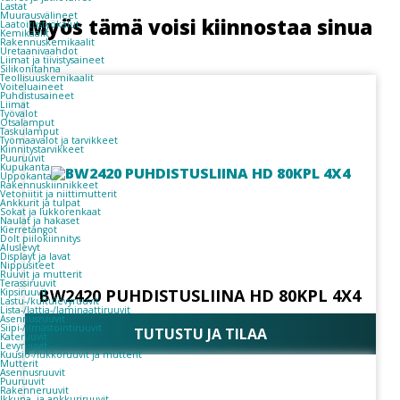
Lastat
Muurausvälineet
Myös tämä voisi kiinnostaa sinua
Laatoitustyökalut
Kemikaalit
Rakennuskemikaalit
Uretaanivaahdot
Liimat ja tiivistysaineet
Silikonitahna
Teollisuuskemikaalit
Voiteluaineet
Puhdistusaineet
Liimat
Työvalot
Otsalamput
Taskulamput
Työmaavalot ja tarvikkeet
Kiinnitys­tarvikkeet
Puuruuvit
Kupukanta
Uppokanta
Rakennuskiinnikkeet
Vetoniitit ja niittimutterit
Ankkurit ja tulpat
Sokat ja lukkorenkaat
Naulat ja hakaset
Kierretangot
Dolt piilokiinnitys
Aluslevyt
Displayt ja lavat
Nippusiteet
Ruuvit ja mutterit
Terassiruuvit
BW2420 PUHDISTUSLIINA HD 80KPL 4X4
Kipsiruuvit
Lastu-/kuitulevyruuvit
Lista-/lattia-/laminaattiruuvit
Asennusruuvit
Siipi-/ilmastointiruuvit
TUTUSTU JA TILAA
Kateruuvit
Levyruuvit
Kuusio-/lukkoruuvit ja mutterit
Mutterit
Asennusruuvit
Puuruuvit
Rakenneruuvit
Ikkuna- ja ankkuriruuvit