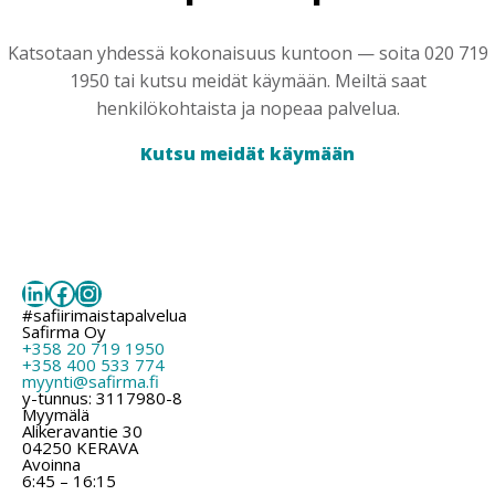
Katsotaan yhdessä kokonaisuus kuntoon — soita 020 719
1950 tai kutsu meidät käymään. Meiltä saat
henkilökohtaista ja nopeaa palvelua.
Kutsu meidät käymään
LinkedIn
Facebook
Instagram
#safiirimaistapalvelua
Safirma Oy
+358 20 719 1950
+358 400 533 774
myynti@safirma.fi
y-tunnus: 3117980-8
Myymälä
Alikeravantie 30
04250 KERAVA
Avoinna
6:45 – 16:15