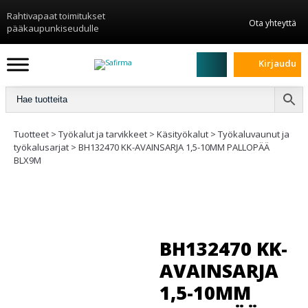
Rahtivapaat toimitukset
Ota yhteyttä
pääkaupunkiseudulle
Kirjaudu
Tuotteet
>
Työkalut ja tarvikkeet
>
Käsityökalut
>
Työkaluvaunut ja
työkalusarjat
>
BH132470 KK-AVAINSARJA 1,5-10MM PALLOPÄÄ
BLX9M
BH132470 KK-
AVAINSARJA
1,5-10MM