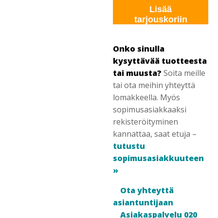
Lisää
tarjouskoriin
Onko sinulla
kysyttävää tuotteesta
tai muusta?
Soita meille
tai ota meihin yhteyttä
lomakkeella. Myös
sopimusasiakkaaksi
rekisteröityminen
kannattaa, saat etuja –
tutustu
sopimusasiakkuuteen
»
Ota yhteyttä
asiantuntijaan
Asiakaspalvelu 020