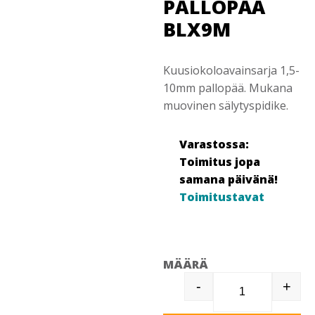
PALLOPÄÄ
BLX9M
Kuusiokoloavainsarja 1,5-
10mm pallopää. Mukana
muovinen sälytyspidike.
Varastossa:
Toimitus jopa
samana päivänä!
Toimitustavat
MÄÄRÄ
-
+
BH132470 KK