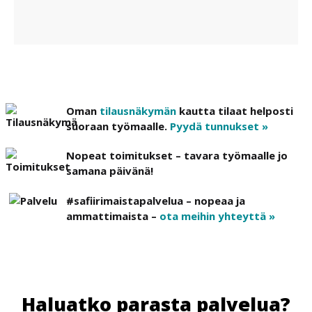
Oman
tilausnäkymän
kautta tilaat helposti
suoraan työmaalle.
Pyydä tunnukset »
Nopeat toimitukset – tavara työmaalle jo
samana päivänä!
#safiirimaistapalvelua – nopeaa ja
ammattimaista –
ota meihin yhteyttä »
Haluatko parasta palvelua?