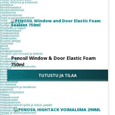
Letkut, liittimet ja kiristimet
Vesiletkut
Paineilmaletkut
Paineilmaliittimet
Vesiliittimet
Letkunkiristimet
Teipit ja suojaustarvikkeet
Teipit
Suojaustarvikkeet
Työtilat ja varastointi
Työpöydät ja kaapit
Kemikaalikaapit
Työkalusäilytys
Työkaluvaunut
Työkalupakit
Ruuvien säilytys
Taukotilat
Kahvit
Paperit
Kertakäyttöastiat
Teknisen työn koneet ja laitteet
Sorvit
Penosil Window & Door Elastic Foam
Hiomakoneet
Pöytäsirkkelit
750ml
Konesuojat
Siivous ja kiinteistönhuolto
Jätesäkit
Käsienpesuaineet
Käsidesit
TUTUSTU JA TILAA
Puhdistusaineet
Katkaisu- ja hiomatarvikkeet
Katkaisulaikat
Hiomalaikat
Hiomapaperit ja tarvikkeet
Asfaltointi
Asfaltointityökalut
Hitsaus
Hitsauskoneet
Hitsausmaskit
Hitsauskäsineet
Hitsaustarvikkeet (pillit ja letkut, pastat)
Hitsauslangat
Hitsauspuikot
Tikkaat ja rakennustelineet