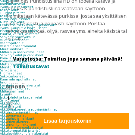
Big Wipes Puhdistusliina HD on todella kätevä ja
Suojavisiirit
Raitisilmamaskit
Työkalut ja tarvikkeet
tehokkas puhdistusliina vaativaan käyttöön.
Käsityökalut
Tuurnat ja taltat
Toimitetaan kätevässä purkissa, josta saa yksittäisen
Käsisahat
Patruunapuristimet
Niittaustyökalut
liinan helposti ja nopeasti käyttöön. Poistaa
Lenkkiavaimet / hylsyt / vääntötyökalut
Työkaluvaunut ja työkalusarjat
tehokkaasti likaa, öljyä, rasvaa yms. aineita käsistä tai
Pihdit / leikkurit / sakset
Puukot, veitset, varaterät
Sähköasennustyökalut
muualta.
Viilat ja teräsharjat
Vaahtopistoolit
Vasarat ja vääntöraudat
Muut käsityökalut
Mittaus- ja merkintävälineet
Sähkötyökalut ja -tarvikkeet
Varastossa: Toimitus jopa samana päivänä!
Pora- ja iskuporakoneet
Poravasarat ja piikkauskoneet
Mutterinvääntimet
Toimitustavat
Monitoimikoneet
Sähkösahat
Hiomakoneet
Sekoituskoneet
Kuumailmapuhaltimet
Imurit
MÄÄRÄ
Levyleikkurit ja nakertajat
Muut sähkökoneet
BIG
Mittausvälineet
-
Laserit
WIPES
Jatkojohdot ja kaapelikelat
40KPL
Sähköteippi
Akkutyökalut
PUHDISTUSPYYHE
+
Akut ja laturit
määrä
Akkuporakoneet ja ruuvinvääntimet
Akkumutterinvääntimet
Akkuporavasarat
Akkusahat ja -leikkurit
Lisää tarjouskoriin
Akkuhiomakoneet
Akkumonitoimikoneet
Akkukierretangonkatkaisijat
Akkukonepaketit ja sarjat
Akkulevyleikkurit ja -nakertajat