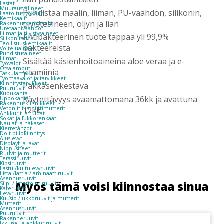
Lastat
Muurausvälineet
Puhdistaa maalin, liiman, PU-vaahdon, silikonin,
Laatoitustyökalut
Kemikaalit
tiivisteaineen, öljyn ja lian
Rakennuskemikaalit
Uretaanivaahdot
Liimat ja tiivistysaineet
Antibakteerinen tuote tappaa yli 99,9%
Silikonitahna
Teollisuuskemikaalit
bakteereista
Voiteluaineet
Puhdistusaineet
Liimat
Sisältää käsienhoitoaineina aloe veraa ja e-
Työvalot
Otsalamput
vitamiinia
Taskulamput
Työmaavalot ja tarvikkeet
Kiinnitys­tarvikkeet
Pakkasenkestävä
Puuruuvit
Kupukanta
Käytettävyys avaamattomana 36kk ja avattuna
Uppokanta
Rakennuskiinnikkeet
12kk
Vetoniitit ja niittimutterit
Ankkurit ja tulpat
Sokat ja lukkorenkaat
Naulat ja hakaset
Kierretangot
Dolt piilokiinnitys
Aluslevyt
Displayt ja lavat
Nippusiteet
Ruuvit ja mutterit
Terassiruuvit
Kipsiruuvit
Lastu-/kuitulevyruuvit
Lista-/lattia-/laminaattiruuvit
Asennusruuvit
Myös tämä voisi kiinnostaa sinua
Siipi-/ilmastointiruuvit
Kateruuvit
Levyruuvit
Kuusio-/lukkoruuvit ja mutterit
Mutterit
Asennusruuvit
Puuruuvit
Rakenneruuvit
Ikkuna- ja ankkuriruuvit