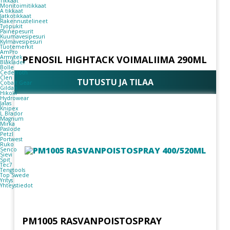
Tikkaat
Monitoimitikkaat
A tikkaat
Jatkotikkaat
Rakennustelineet
Työpukit
Painepesurit
Kuumavesipesuri
Kylmävesipesuri
Tuotemerkit
AmPro
Armytek
PENOSIL HIGHTACK VOIMALIIMA 290ML
Blåkläder
Bolle
Cederroth
Clen
TUTUSTU JA TILAA
Cobalt Gear
Gildan
Hikoki
Hydrowear
Jalas
Knipex
L.Brador
Magnum
Mirka
Paslode
Petzl
Portwest
Ruko
Senco
Sievi
Spit
Tec7
Tengtools
Top Swede
Yritys
Yhteystiedot
PM1005 RASVANPOISTOSPRAY