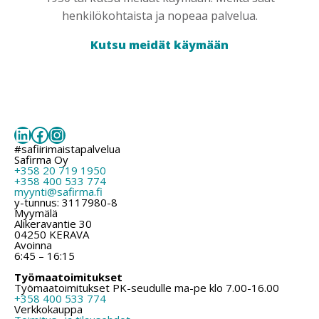
henkilökohtaista ja nopeaa palvelua.
Kutsu meidät käymään
LinkedIn
Facebook
Instagram
#safiirimaistapalvelua
Safirma Oy
+358 20 719 1950
+358 400 533 774
myynti@safirma.fi
y-tunnus: 3117980-8
Myymälä
Alikeravantie 30
04250 KERAVA
Avoinna
6:45 – 16:15
Työmaatoimitukset
Työmaatoimitukset PK-seudulle ma-pe klo 7.00-16.00
+358 400 533 774
Verkkokauppa