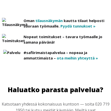
Oman
tilausnäkymän
kautta tilaat helposti
suoraan työmaalle.
Pyydä tunnukset »
Nopeat toimitukset – tavara työmaalle jo
samana päivänä!
#safiirimaistapalvelua – nopeaa ja
ammattimaista –
ota meihin yhteyttä »
Haluatko parasta palvelua?
Katsotaan yhdessä kokonaisuus kuntoon — soita 020 719
1950 tai kutsu meidät käymään. Meiltä saat