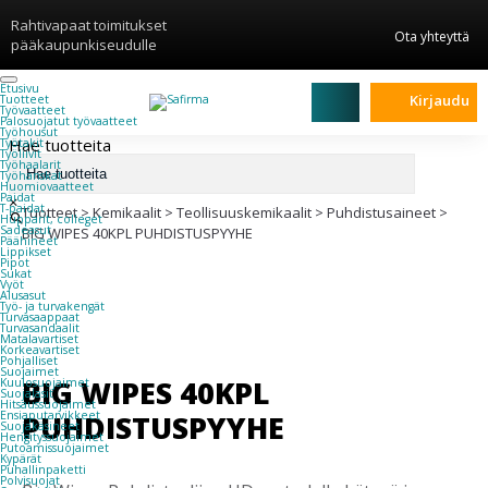
Rahtivapaat toimitukset
Ota yhteyttä
pääkaupunkiseudulle
Etusivu
Kirjaudu
Tuotteet
Työvaatteet
Palosuojatut työvaatteet
Työhousut
Hae tuotteita
Työtakit
Työliivit
Työhaalarit
Työhanskat
Huomiovaatteet
Paidat
×
T-paidat
Tuotteet
>
Kemikaalit
>
Teollisuuskemikaalit
>
Puhdistusaineet
>
Hupparit, colleget
Sadeasut
BIG WIPES 40KPL PUHDISTUSPYYHE
Päähineet
Lippikset
Pipot
Sukat
Vyöt
Alusasut
Työ- ja turvakengät
Turvasaappaat
Turvasandaalit
Matalavartiset
Korkeavartiset
Pohjalliset
Suojaimet
BIG WIPES 40KPL
Kuulosuojaimet
Suojalasit
Hitsaussuojaimet
PUHDISTUSPYYHE
Ensiaputarvikkeet
Suojakäsineet
Hengityssuojaimet
Putoamissuojaimet
Kypärät
Puhallinpaketti
Polvisuojat