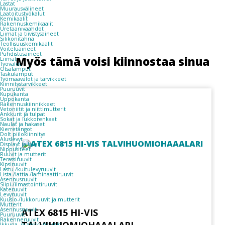
Lastat
Muurausvälineet
Laatoitustyökalut
Kemikaalit
Rakennuskemikaalit
Uretaanivaahdot
Liimat ja tiivistysaineet
Silikonitahna
Teollisuuskemikaalit
Voiteluaineet
Puhdistusaineet
Myös tämä voisi kiinnostaa sinua
Liimat
Työvalot
Otsalamput
Taskulamput
Työmaavalot ja tarvikkeet
Kiinnitys­tarvikkeet
Puuruuvit
Kupukanta
Uppokanta
Rakennuskiinnikkeet
Vetoniitit ja niittimutterit
Ankkurit ja tulpat
Sokat ja lukkorenkaat
Naulat ja hakaset
Kierretangot
Dolt piilokiinnitys
Aluslevyt
Displayt ja lavat
Nippusiteet
Ruuvit ja mutterit
Terassiruuvit
Kipsiruuvit
Lastu-/kuitulevyruuvit
Lista-/lattia-/laminaattiruuvit
Asennusruuvit
Siipi-/ilmastointiruuvit
Kateruuvit
Levyruuvit
Kuusio-/lukkoruuvit ja mutterit
Mutterit
Asennusruuvit
ATEX 6815 HI-VIS
Puuruuvit
Rakenneruuvit
Ikkuna- ja ankkuriruuvit