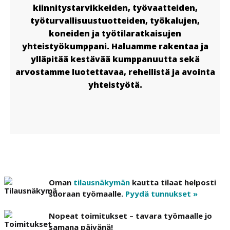
kiinnitystarvikkeiden, työvaatteiden,
työturvallisuustuotteiden, työkalujen,
koneiden ja työtilaratkaisujen
yhteistyökumppani. Haluamme rakentaa ja
ylläpitää kestävää kumppanuutta sekä
arvostamme luotettavaa, rehellistä ja avointa
yhteistyötä.
Oman
tilausnäkymän
kautta tilaat helposti
suoraan työmaalle.
Pyydä tunnukset »
Nopeat toimitukset – tavara työmaalle jo
samana päivänä!