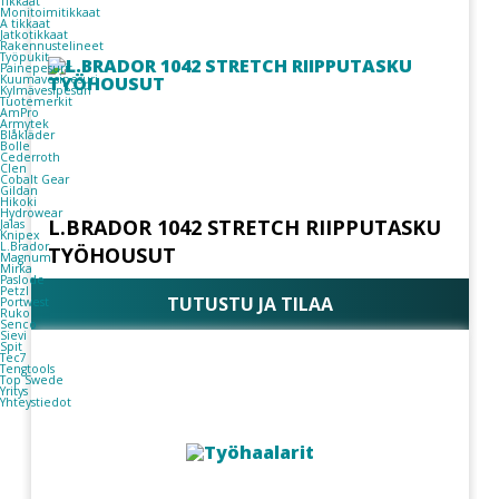
Tikkaat
Monitoimitikkaat
A tikkaat
Jatkotikkaat
Rakennustelineet
Työpukit
Painepesurit
Kuumavesipesuri
Kylmävesipesuri
Tuotemerkit
AmPro
Armytek
Blåkläder
Bolle
Cederroth
Clen
Cobalt Gear
Gildan
Hikoki
Hydrowear
L.BRADOR 1042 STRETCH RIIPPUTASKU
Jalas
Knipex
L.Brador
TYÖHOUSUT
Magnum
Mirka
Paslode
Petzl
TUTUSTU JA TILAA
Portwest
Ruko
Senco
Sievi
Spit
Tec7
Tengtools
Top Swede
Yritys
Yhteystiedot