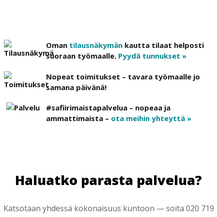
Oman
tilausnäkymän
kautta tilaat helposti
suoraan työmaalle.
Pyydä tunnukset »
Nopeat toimitukset – tavara työmaalle jo
samana päivänä!
#safiirimaistapalvelua – nopeaa ja
ammattimaista –
ota meihin yhteyttä »
Haluatko parasta palvelua?
Katsotaan yhdessä kokonaisuus kuntoon — soita 020 719