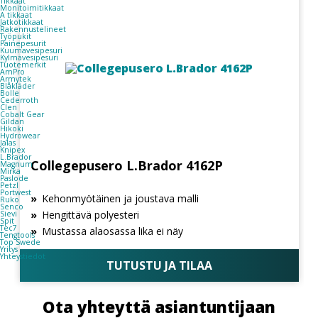
Tikkaat
Monitoimitikkaat
A tikkaat
Jatkotikkaat
Rakennustelineet
Työpukit
Painepesurit
Kuumavesipesuri
Kylmävesipesuri
Tuotemerkit
AmPro
Armytek
Blåkläder
Bolle
Cederroth
Clen
Cobalt Gear
Gildan
Hikoki
Hydrowear
Jalas
Knipex
L.Brador
Collegepusero L.Brador 4162P
Magnum
Mirka
Paslode
Petzl
Portwest
Kehonmyötäinen ja joustava malli
Ruko
Senco
Hengittävä polyesteri
Sievi
Spit
Tec7
Mustassa alaosassa lika ei näy
Tengtools
Top Swede
Yritys
Yhteystiedot
TUTUSTU JA TILAA
Ota yhteyttä asiantuntijaan