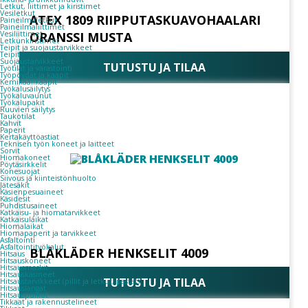
Letkut, liittimet ja kiristimet
Vesiletkut
ATEX 1809 RIIPPUTASKUAVOHAALARI
Paineilmaletkut
Paineilmaliittimet
Vesiliittimet
ORANSSI MUSTA
Letkunkiristimet
Teipit ja suojaustarvikkeet
Teipit
Suojaustarvikkeet
TUTUSTU JA TILAA
Työtilat ja varastointi
Työpöydät ja kaapit
Kemikaalikaapit
Työkalusäilytys
Työkaluvaunut
Työkalupakit
Ruuvien säilytys
Taukotilat
Kahvit
Paperit
Kertakäyttöastiat
Teknisen työn koneet ja laitteet
Sorvit
Hiomakoneet
Pöytäsirkkelit
Konesuojat
Siivous ja kiinteistönhuolto
Jätesäkit
Käsienpesuaineet
Käsidesit
Puhdistusaineet
Katkaisu- ja hiomatarvikkeet
Katkaisulaikat
Hiomalaikat
Hiomapaperit ja tarvikkeet
Asfaltointi
Asfaltointityökalut
BLÅKLÄDER HENKSELIT 4009
Hitsaus
Hitsauskoneet
Hitsausmaskit
Hitsauskäsineet
TUTUSTU JA TILAA
Hitsaustarvikkeet (pillit ja letkut, pastat)
Hitsauslangat
Hitsauspuikot
Tikkaat ja rakennustelineet