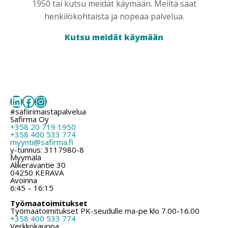
1950 tai kutsu meidät käymään. Meiltä saat
henkilökohtaista ja nopeaa palvelua.
Kutsu meidät käymään
LinkedIn
Facebook
Instagram
#safiirimaistapalvelua
Safirma Oy
+358 20 719 1950
+358 400 533 774
myynti@safirma.fi
y-tunnus: 3117980-8
Myymälä
Alikeravantie 30
04250 KERAVA
Avoinna
6:45 – 16:15
Työmaatoimitukset
Työmaatoimitukset PK-seudulle ma-pe klo 7.00-16.00
+358 400 533 774
Verkkokauppa