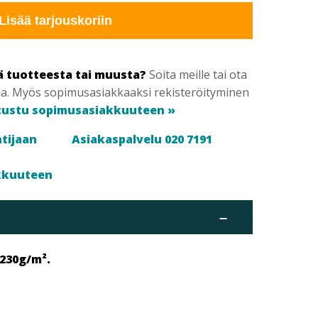
Lisää tarjouskoriin
ä tuotteesta tai muusta?
Soita meille tai ota
la. Myös sopimusasiakkaaksi rekisteröityminen
tustu sopimusasiakkuuteen »
tijaan
Asiakaspalvelu 020 7191
kkuuteen
–
 230g/m².