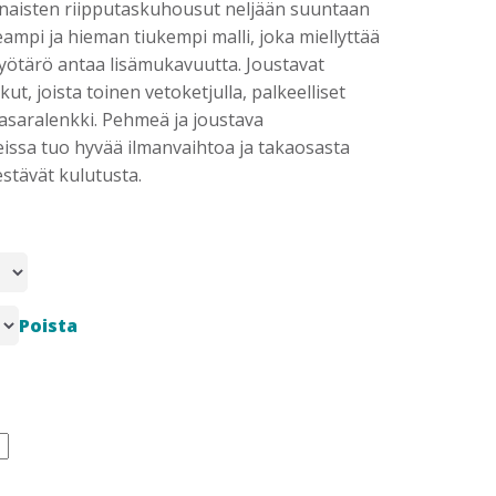
t naisten riipputaskuhousut neljään suuntaan
peampi ja hieman tiukempi malli, joka miellyttää
vyötärö antaa lisämukavuutta. Joustavat
ut, joista toinen vetoketjulla, palkeelliset
vasaralenkki. Pehmeä ja joustava
eissa tuo hyvää ilmanvaihtoa ja takaosasta
stävät kulutusta.
Poista