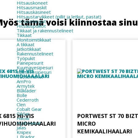
Hitsauskoneet
Hitsausmaskit
Hitsauskäsineet
Hitsaustarvikkeet (pillit ja letkut, pastat)
yös tämä voisi kiinnostaa sin
Hitsauslangat
Hitsauspuikot
Tikkaat ja rakennustelineet
Tikkaat
Monitoimitikkaat
A tikkaat
Jatkotikkaat
Rakennustelineet
Työpukit
Painepesurit
Kuumavesipesuri
Kylmävesipesuri
Tuotemerkit
AmPro
Armytek
Blåkläder
Bolle
Cederroth
Clen
Cobalt Gear
Gildan
 6815 HI-VIS
PORTWEST ST 70 BIZ
Hikoki
Hydrowear
VIHUOMIOHAAALARI
MICRO
Jalas
KEMIKAALIHAALARI
Knipex
L.Brador