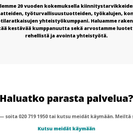
lemme 20 vuoden kokemuksella kiinnitystarvikkeide
atteiden, työturvallisuustuotteiden, työkalujen, ko
ötilaratkaisujen yhteistyökumppani. Haluamme raken
itää kestävää kumppanuutta sekä arvostamme luotet
rehellistä ja avointa yhteistyötä.
Haluatko parasta palvelua
 soita 020 719 1950 tai kutsu meidät käymään. Meiltä s
Kutsu meidät käymään