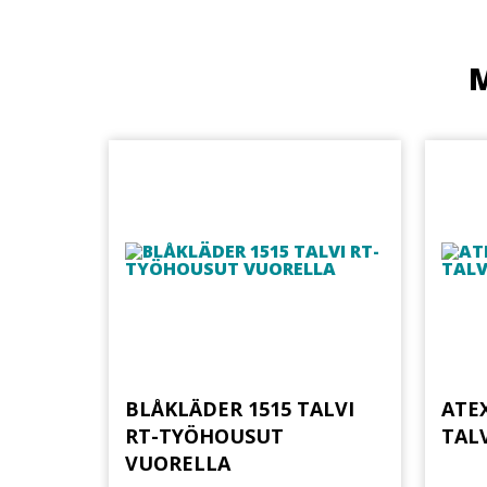
M
BLÅKLÄDER 1515 TALVI
ATEX
RT-TYÖHOUSUT
TAL
VUORELLA