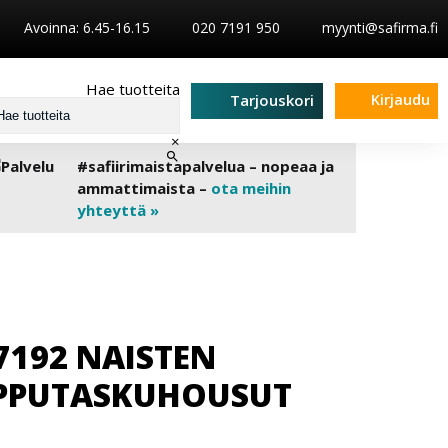
Avoinna: 6.45-16.15
020 7191 950
myynti@safirma.fi
Hae tuotteita
Kirjaudu
Tarjouskori
×
#safiirimaistapalvelua – nopeaa ja
ammattimaista –
ota meihin
yhteyttä »
7192 NAISTEN
IPPUTASKUHOUSUT