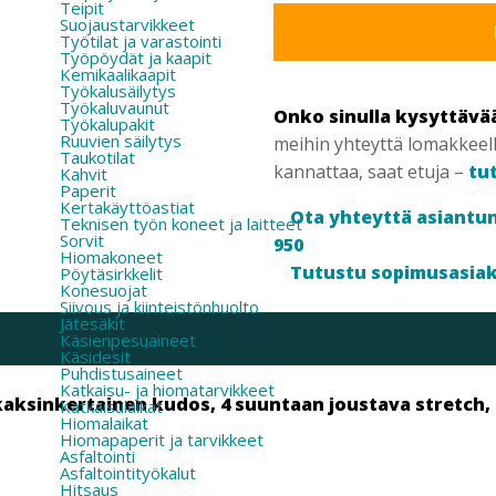
Teipit
määrä
Suojaustarvikkeet
Työtilat ja varastointi
Työpöydät ja kaapit
Kemikaalikaapit
Työkalusäilytys
Työkaluvaunut
Onko sinulla kysyttävä
Työkalupakit
Ruuvien säilytys
meihin yhteyttä lomakkeel
Taukotilat
kannattaa, saat etuja –
tu
Kahvit
Paperit
Kertakäyttöastiat
Ota yhteyttä asiantun
Teknisen työn koneet ja laitteet
Sorvit
950
Hiomakoneet
Tutustu sopimusasia
Pöytäsirkkelit
Konesuojat
Siivous ja kiinteistönhuolto
Jätesäkit
Käsienpesuaineet
Käsidesit
Puhdistusaineet
Katkaisu- ja hiomatarvikkeet
kaksinkertainen kudos, 4 suuntaan joustava stretch,
Katkaisulaikat
Hiomalaikat
Hiomapaperit ja tarvikkeet
Asfaltointi
Asfaltointityökalut
Hitsaus