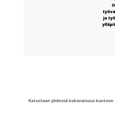
O
työva
ja ty
ylläp
Katsotaan yhdessä kokonaisuus kuntoon —