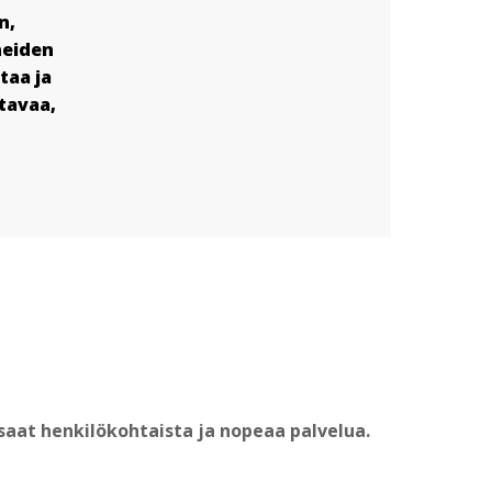
n,
neiden
taa ja
tavaa,
?
aat henkilökohtaista ja nopeaa palvelua.