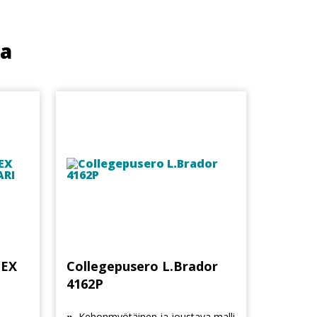
ua
TEX
Collegepusero L.Brador
4162P
Kehonmyötäinen ja joustava malli