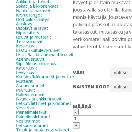
Ankkurit ja tulpat
Kevyet ja erittäin mukava
Sokat ja lukkorenkaat
joustavalla stretchillä. Ka
Naulat ja hakaset
Kierretangot
monia käyttäjiä. Joustava 
Dolt piilokiinnitys
Aluslevyt
polvisuojataskut, riipputask
Displayt ja lavat
takataskut, mittatasku ja 
Nippusiteet
Ruuvit ja mutterit
verkkomateriaali polvitaip
Terassiruuvit
Kipsiruuvit
vahvistetut lahkeensuut ke
Lastu-/kuitulevyruuvit
Lista-/lattia-/laminaattiruuvit
Asennusruuvit
Siipi-/ilmastointiruuvit
Kateruuvit
Levyruuvit
VÄRI
Kuusio-/lukkoruuvit ja mutterit
Mutterit
Asennusruuvit
NAISTEN KOOT
Puuruuvit
Rakenneruuvit
Ikkuna- ja ankkuriruuvit
Letkut, liittimet ja kiristimet
MÄÄRÄ
Vesiletkut
BLÅKLÄDER
Paineilmaletkut
-
7192
Paineilmaliittimet
NAISTEN
Vesiliittimet
STRETCH
Letkunkiristimet
+
Teipit ja suojaustarvikkeet
RIIPPUTASKUHOUSUT