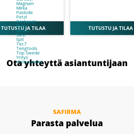
Magnum
Mirka
Paslode
Petzl
Portwest
Ruko
TUTUSTU JA TILAA
TUTUSTU JA TILAA
Senco
Sievi
Spit
Tec7
Tengtools
Top Swede
Yritys
Ota yhteyttä asiantuntijaan
Yhteystiedot
SAFIRMA
Parasta palvelua