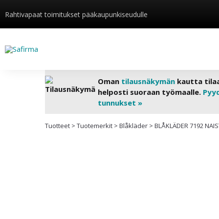
Rahtivapaat toimitukset pääkaupunkiseudulle
Oman
tilausnäkymän
kautta tila
helposti suoraan työmaalle.
Pyy
tunnukset »
Tuotteet
>
Tuotemerkit
>
Blåkläder
>
BLÅKLÄDER 7192 NAI