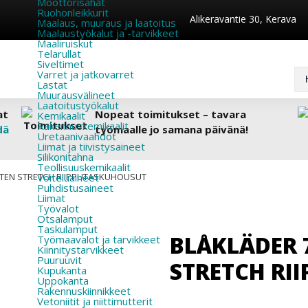
Moottorisahat
Ruohonleikkurit
Alikeravantie 30, Kerava
Maalaus, muuraus ja laatoitus
Maalaustyökalut ja -tarvikkeet
Maaliruiskut
Telarullat
Siveltimet
Varret ja jatkovarret
Lastat
Muurausvälineet
Laatoitustyökalut
at
Nopeat toimitukset – tavara
Kemikaalit
Rakennuskemikaalit
dä
työmaalle jo samana päivänä!
Uretaanivaahdot
Liimat ja tiivistysaineet
Silikonitahna
Teollisuuskemikaalit
STEN STRETCH RIIPPUTASKUHOUSUT
Voiteluaineet
Puhdistusaineet
Liimat
Työvalot
Otsalamput
Taskulamput
BLÅKLÄDER 
Työmaavalot ja tarvikkeet
Kiinnitys­tarvikkeet
Puuruuvit
STRETCH RI
Kupukanta
Uppokanta
Rakennuskiinnikkeet
Vetoniitit ja niittimutterit