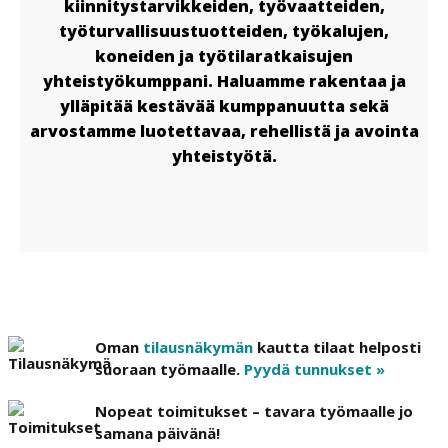
kiinnitystarvikkeiden, työvaatteiden,
työturvallisuustuotteiden, työkalujen,
koneiden ja työtilaratkaisujen
yhteistyökumppani. Haluamme rakentaa ja
ylläpitää kestävää kumppanuutta sekä
arvostamme luotettavaa, rehellistä ja avointa
yhteistyötä.
Oman
tilausnäkymän
kautta tilaat helposti
suoraan työmaalle.
Pyydä tunnukset »
Nopeat toimitukset – tavara työmaalle jo
samana päivänä!