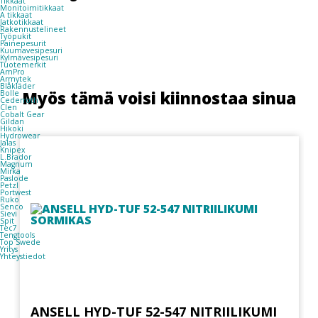
Tikkaat
Monitoimitikkaat
A tikkaat
Jatkotikkaat
Rakennustelineet
Työpukit
Painepesurit
Kuumavesipesuri
Kylmävesipesuri
Tuotemerkit
AmPro
Armytek
Blåkläder
Myös tämä voisi kiinnostaa sinua
Bolle
Cederroth
Clen
Cobalt Gear
Gildan
Hikoki
Hydrowear
Jalas
Knipex
L.Brador
Magnum
Mirka
Paslode
Petzl
Portwest
Ruko
Senco
Sievi
Spit
Tec7
Tengtools
Top Swede
Yritys
Yhteystiedot
ANSELL HYD-TUF 52-547 NITRIILIKUMI