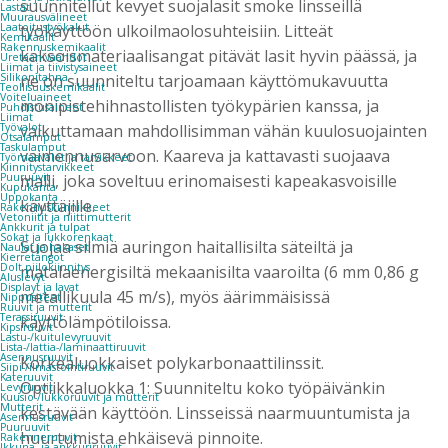
suunnitellut kevyet suojalasit smoke linsseillä
Lastat
Muurausvälineet
työkäyttöön ulkoilmaolosuhteisiin. Litteät
Laatoitustyökalut
Kemikaalit
Rakennuskemikaalit
kaksoismateriaalisangat pitävät lasit hyvin päässä, ja
Uretaanivaahdot
Liimat ja tiivistysaineet
ne on suunniteltu tarjoamaan käyttömukavuutta
Silikonitahna
Teollisuuskemikaalit
Voiteluaineet
monipistehihnastollisten työkypärien kanssa, ja
Puhdistusaineet
Liimat
vaikuttamaan mahdollisimman vähän kuulosuojainten
Työvalot
Otsalamput
Taskulamput
vaimennusarvoon. Kaareva ja kattavasti suojaava
Työmaavalot ja tarvikkeet
Kiinnitys­tarvikkeet
malli, joka soveltuu erinomaisesti kapeakasvoisille
Puuruuvit
Kupukanta
Uppokanta
käyttäjille.
Rakennuskiinnikkeet
Vetoniitit ja niittimutterit
Ankkurit ja tulpat
Sokat ja lukkorenkaat
Suojaa silmiä auringon haitallisilta säteiltä ja
Naulat ja hakaset
Kierretangot
Dolt piilokiinnitys
matalaenergisiltä mekaanisilta vaaroilta (6 mm 0,86 g
Aluslevyt
Displayt ja lavat
metallikuula 45 m/s), myös äärimmäisissä
Nippusiteet
Ruuvit ja mutterit
Terassiruuvit
käyttölämpötiloissa.
Kipsiruuvit
Lastu-/kuitulevyruuvit
Lista-/lattia-/laminaattiruuvit
Asennusruuvit
Korkealuokkaiset polykarbonaattilinssit.
Siipi-/ilmastointiruuvit
Kateruuvit
Optiikkaluokka 1: Suunniteltu koko työpäivänkin
Levyruuvit
Kuusio-/lukkoruuvit ja mutterit
Mutterit
kestävään käyttöön. Linsseissä naarmuuntumista ja
Asennusruuvit
Puuruuvit
huurtumista ehkäisevä pinnoite.
Rakenneruuvit
Ikkuna- ja ankkuriruuvit