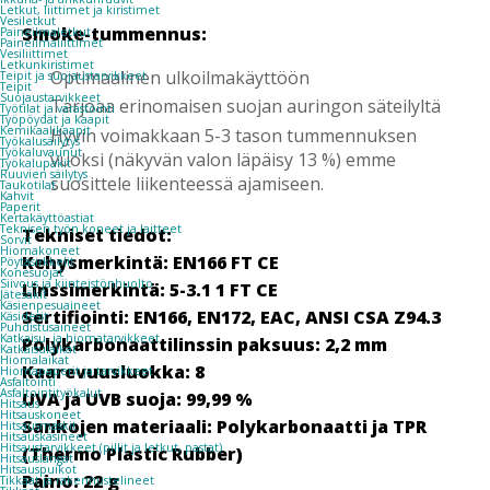
Letkut, liittimet ja kiristimet
Vesiletkut
Smoke-tummennus:
Paineilmaletkut
Paineilmaliittimet
Vesiliittimet
Letkunkiristimet
Optimaalinen ulkoilmakäyttöön
Teipit ja suojaustarvikkeet
Teipit
Suojaustarvikkeet
Tarjoaa erinomaisen suojan auringon säteilyltä
Työtilat ja varastointi
Työpöydät ja kaapit
Kemikaalikaapit
Hyvin voimakkaan 5-3 tason tummennuksen
Työkalusäilytys
Työkaluvaunut
vuoksi (näkyvän valon läpäisy 13 %) emme
Työkalupakit
Ruuvien säilytys
suosittele liikenteessä ajamiseen.
Taukotilat
Kahvit
Paperit
Kertakäyttöastiat
Teknisen työn koneet ja laitteet
Tekniset tiedot:
Sorvit
Hiomakoneet
Kehysmerkintä:
EN166 FT CE
Pöytäsirkkelit
Konesuojat
Siivous ja kiinteistönhuolto
Linssimerkintä:
5-3.1 1 FT CE
Jätesäkit
Käsienpesuaineet
Sertifiointi:
EN166, EN172, EAC, ANSI CSA Z94.3
Käsidesit
Puhdistusaineet
Katkaisu- ja hiomatarvikkeet
Polykarbonaattilinssin paksuus:
2,2 mm
Katkaisulaikat
Hiomalaikat
Kaarevuusluokka:
8
Hiomapaperit ja tarvikkeet
Asfaltointi
Asfaltointityökalut
UVA ja UVB suoja:
99,99 %
Hitsaus
Hitsauskoneet
Sankojen materiaali:
Polykarbonaatti ja TPR
Hitsausmaskit
Hitsauskäsineet
Hitsaustarvikkeet (pillit ja letkut, pastat)
(Thermo Plastic Rubber)
Hitsauslangat
Hitsauspuikot
Paino:
22 g
Tikkaat ja rakennustelineet