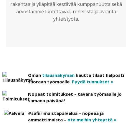
rakentaa ja ylläpitää kestävää kumppanuutta sekä
arvostamme luotettavaa, rehellistä ja avointa
yhteistyötä.
Oman
tilausnäkymän
kautta tilaat helposti
suoraan työmaalle.
Pyydä tunnukset »
Nopeat toimitukset – tavara työmaalle jo
samana päivänä!
#safiirimaistapalvelua – nopeaa ja
ammattimaista –
ota meihin yhteyttä »