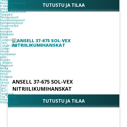
Tikkaat
Monitoimitikkaat
TUTUSTU JA TILAA
A tikkaat
Jatkotikkaat
Rakennustelineet
Työpukit
Painepesurit
Kuumavesipesuri
Kylmävesipesuri
Tuotemerkit
AmPro
Armytek
Blåkläder
Bolle
Cederroth
Clen
Cobalt Gear
Gildan
Hikoki
Hydrowear
Jalas
Knipex
L.Brador
Magnum
Mirka
Paslode
Petzl
Portwest
Ruko
ANSELL 37-675 SOL-VEX
Senco
Sievi
NITRIILIKUMIHANSKAT
Spit
Tec7
Tengtools
Top Swede
Yritys
TUTUSTU JA TILAA
Yhteystiedot