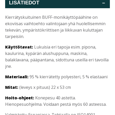
LISÄTIEDOT
–
Kierrätyskuituinen BUFF-monikäyttöpäähine on
ekoviisas vaihtoehto valintojaan yhä huolellisemmin
tekevän, ympäristökriittisen ja liikkuvan kuluttajan
tarpeisiin.
Käyttötavat:
Lukuisia eri tapoja esim. pipona,
kaulurina, kypärän alushuppuna, maskina,
balaklavana, pääpantana, sidottuna useilla eri tavoilla
jne.
Materiaali:
95 % kierrätetty polyesteri, 5 % elastaani
Mitat:
(leveys x pituus) 22 x 53 cm
Hoito-ohjeet:
Konepesu 40 astetta.
Hienopesuohjelma. Voidaan pestä myös 60 asteessa.
Valmistettu Espanjassa. Tehtaalla on ISO14001