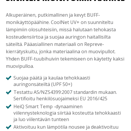
Alkuperäinen, putkimallinen ja kevyt BUFF-
monikäyttöpäähine. CoolNet UV+ on suunniteltu
lämpimiin olosuhteisiin, missä halutaan tehokasta
kosteudensiirtoa ja suojaa auringon haitallisilta
säteiltä. Pääasiallinen materiaali on Repreve-
kierrätyskuitu, jonka materiaalina on muovipullot.
Yhden BUFF-tuubihuivin tekemiseen on käytetty kaksi
muovipulloa.
Suojaa päätä ja kaulaa tehokkaasti
auringonsäteiltä (UPF 50+)
Testattu AS/NZS4399:2007 standardin mukaan.
Sertifioitu henkilösuojaimeksi EU 2016/425
HeiQ Smart Temp -dynaaminen
viilennysteknologia siirtää kosteutta tehokkaasti
ja luo viilentävän tunteen
Aktivoituu kun lämpötila nousee ja deaktivoituu