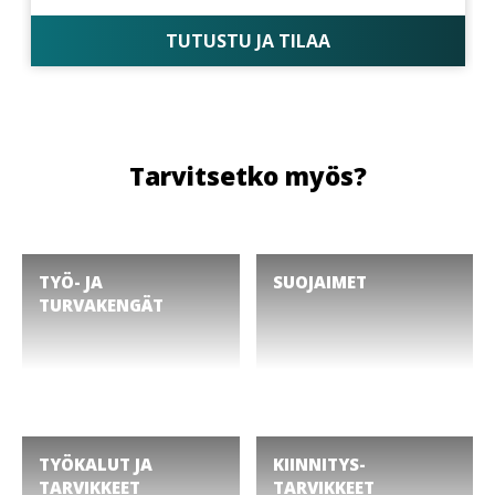
TUTUSTU JA TILAA
Tarvitsetko myös?
TYÖ- JA
SUOJAIMET
TURVAKENGÄT
TYÖKALUT JA
KIINNITYS­
TARVIKKEET
TARVIKKEET