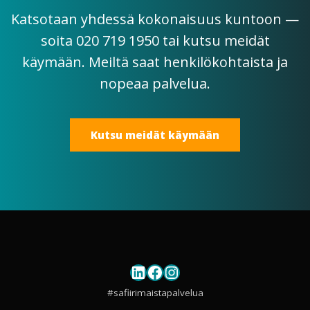
Katsotaan yhdessä kokonaisuus kuntoon —
soita 020 719 1950 tai kutsu meidät
käymään. Meiltä saat henkilökohtaista ja
nopeaa palvelua.
Kutsu meidät käymään
LinkedIn
Facebook
Instagram
#safiirimaistapalvelua