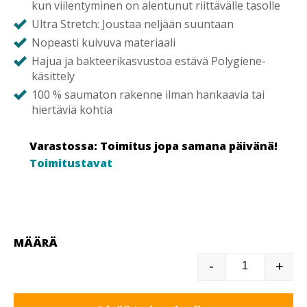
kun viilentyminen on alentunut riittävälle tasolle
Ultra Stretch: Joustaa neljään suuntaan
Nopeasti kuivuva materiaali
Hajua ja bakteerikasvustoa estävä Polygiene-
käsittely
100 % saumaton rakenne ilman hankaavia tai
hiertäviä kohtia
Varastossa: Toimitus jopa samana päivänä!
Toimitustavat
MÄÄRÄ
-
+
BUFF ULTR